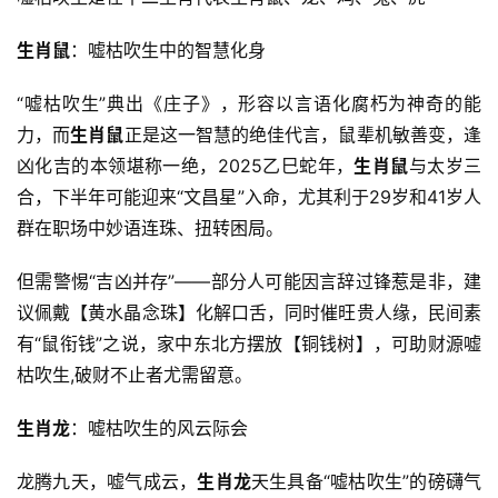
生肖鼠
：嘘枯吹生中的智慧化身
“嘘枯吹生”典出《庄子》，形容以言语化腐朽为神奇的能
力，而
生肖鼠
正是这一智慧的绝佳代言，鼠辈机敏善变，逢
凶化吉的本领堪称一绝，2025乙巳蛇年，
生肖鼠
与太岁三
合，下半年可能迎来“文昌星”入命，尤其利于29岁和41岁人
群在职场中妙语连珠、扭转困局。
但需警惕“吉凶并存”——部分人可能因言辞过锋惹是非，建
议佩戴【黄水晶念珠】化解口舌，同时催旺贵人缘，民间素
有“鼠衔钱”之说，家中东北方摆放【铜钱树】，可助财源嘘
枯吹生,破财不止者尤需留意。
生肖龙
：嘘枯吹生的风云际会
龙腾九天，嘘气成云，
生肖龙
天生具备“嘘枯吹生”的磅礴气