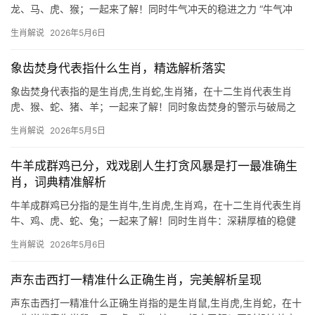
龙、马、虎、猴；一起来了解！同时牛气冲天的稳进之力 “牛气冲
天”一词，常被用来形容气势如虹、势不可挡的状态，在十二生肖
生肖解说
2026年5月6日
中，生肖牛无疑是最贴切的象征，牛自古代表勤劳、坚韧，而“冲天”
则暗喻突破困
象齿焚身代表指什么生肖，精选解析落实
象齿焚身代表指的是生肖虎,生肖蛇,生肖猪，在十二生肖代表生肖
虎、猴、蛇、猪、羊；一起来了解！同时象齿焚身的警示与破局之
道 “象齿焚身”这一成语，原指大象因珍贵的象牙招致杀身之祸，引
生肖解说
2026年5月5日
申为因才华或财富招致灾厄，在生肖文化中，生肖虎与之最为契合
——虎威赫赫，却易
牛羊成群鸡已分，戏戏剧人生打贪风暴是打一最准确生
肖，词典精准解析
牛羊成群鸡已分指的是生肖牛,生肖虎,生肖鸡，在十二生肖代表生肖
牛、鸡、虎、蛇、兔；一起来了解！同时生肖牛：深耕厚植的稳健
力量 “牛羊成群鸡已分”的谜面中，“牛”象征踏实与丰收。生肖牛对应
生肖解说
2026年5月6日
地支丑土，如同田间老农，一步一犁耕耘命运，2024甲辰年，属牛
者逢“天乙
声东击西打一精准什么正确生肖，完美解析呈现
声东击西打一精准什么正确生肖指的是生肖鼠,生肖虎,生肖蛇，在十