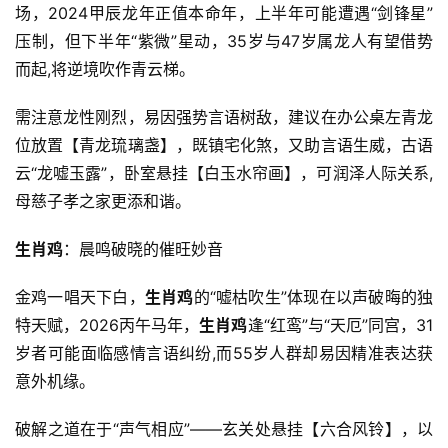
场，2024甲辰龙年正值本命年，上半年可能遭遇“剑锋星”
压制，但下半年“紫微”星动，35岁与47岁属龙人有望借势
而起,将逆境吹作青云梯。
需注意龙性刚烈，易因强势言语树敌，建议在办公桌左青龙
位放置【青龙琉璃盏】，既镇宅化煞，又助言语生威，古语
云“龙嘘玉露”，卧室悬挂【白玉水帘画】，可润泽人际关系,
母慈子孝之家更添和谐。
生肖鸡
：晨鸣破晓的催旺妙音
金鸡一唱天下白，
生肖鸡
的“嘘枯吹生”体现在以声破晦的独
特天赋，2026丙午马年，
生肖鸡
逢“红鸾”与“天厄”同宫，31
岁者可能面临感情言语纠纷,而55岁人群却易因精准表达获
意外机缘。
破解之道在于“声气相应”——玄关处悬挂【六合风铃】，以