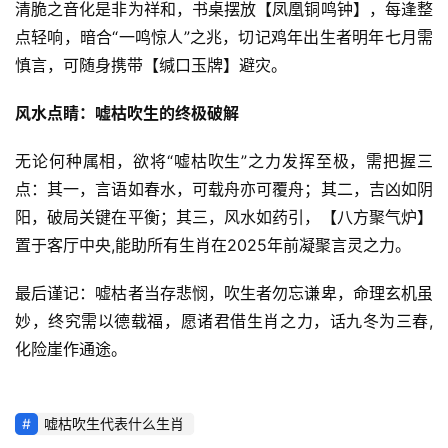
清脆之音化是非为祥和，书桌摆放【凤凰铜鸣钟】，每逢整
点轻响，暗合“一鸣惊人”之兆，切记鸡年出生者明年七月需
慎言，可随身携带【缄口玉牌】避灾。
风水点睛：嘘枯吹生的终极破解
无论何种属相，欲将“嘘枯吹生”之力发挥至极，需把握三
点：其一，言语如春水，可载舟亦可覆舟；其二，吉凶如阴
阳，破局关键在平衡；其三，风水如药引，【八方聚气炉】
置于客厅中央,能助所有生肖在2025年前凝聚言灵之力。
最后谨记：嘘枯者当存悲悯，吹生者勿忘谦卑，命理玄机虽
妙，终究需以德载福，愿诸君借生肖之力，话九冬为三春,
化险崖作通途。
嘘枯吹生代表什么生肖