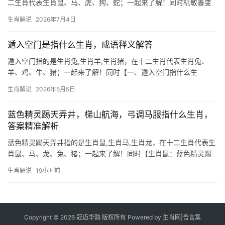
二生肖代表生肖鼠、马、虎、狗、蛇；一起来了解！同时机敏善变
却易陷信任危机 2026年对生肖鼠而言是吉凶交织之年，上半年事业
生肖解说
2026年7月4日
宫受“天解”星照拂，29岁至51岁者易遇贵人提携，尤其从事金融、
贸易者，项目推进极为顺利
遁入空门是指什么生肖，成语释义解答
遁入空门指的是生肖兔,生肖羊,生肖猪，在十二生肖代表生肖兔、
羊、鸡、牛、猪；一起来了解！同时【一、遁入空门指什么生
肖？】 “遁入空门”常隐喻看破红尘，与佛门清净相关联，在生肖
生肖解说
2026年5月5日
中，生肖兔与生肖羊最具此特质——生肖兔性情温和，遇挫折易消
极避世；生肖兔若逢2
蓝色精灵踢天弄井，梯山航海，弓调马服指什么生肖，
答案精准解析
蓝色精灵踢天弄井指的是生肖鼠,生肖马,生肖龙，在十二生肖代表生
肖鼠、马、龙、兔、猪；一起来了解！同时【生肖鼠：蓝色精灵踢
天弄井的智慧】 2026年对生肖鼠而言，是吉凶交织的一年，所谓
生肖解说
19小时前
“踢天弄井”，暗喻其精力旺盛却易陷入琐事纠缠，上半年职场恐遇团
队停滞，29岁至
Copyright © 2026 冠迈华韵 版权所有 Powered by
生肖网
|
吾言集