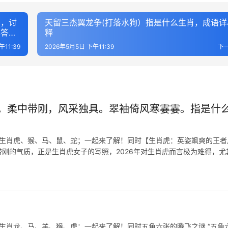
润，讨
天留三杰翼龙争(打落水狗）指是什么生肖，成语详
已答释
释
午11:39
2026年5月5日 下午11:39
下
。柔中带刚，风采独具。翠袖倚风寒霎霎。指是什
表生肖虎、猴、马、鼠、蛇；一起来了解！同时【生肖虎：英姿飒爽的王者
带刚的气质，正是生肖虎女子的写照，2026年对生肖虎而言极为难得，尤
生肖龙、马、羊、猴、虎；一起来了解！同时五角六张的腾飞之谜 “五角六