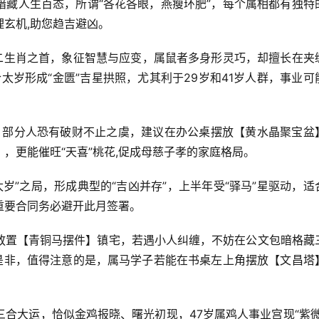
暗藏人生百态，所谓“各花各眼，燕瘦环肥”，每个属相都有独特
玄机,助您趋吉避凶。
二生肖之首，象征智慧与应变，属鼠者多身形灵巧，却擅长在夹
太岁形成“金匮”吉星拱照，尤其利于29岁和41岁人群，事业可
扰，部分人恐有破财不止之虞，建议在办公桌摆放【黄水晶聚宝盆
，更能催旺“天喜”桃花,促成母慈子孝的家庭格局。
冲太岁”之局，形成典型的“吉凶并存”，上半年受“驿马”星驱动，适
,重要合同务必避开此月签署。
方放置【青铜马摆件】镇宅，若遇小人纠缠，不妨在公文包暗格藏
”是非，值得注意的是，属马学子若能在书桌左上角摆放【文昌塔
”三合大运，恰似金鸡报晓、曙光初现，47岁属鸡人事业宫现“紫微