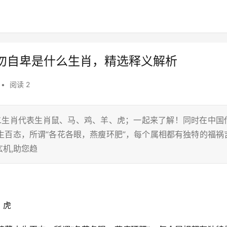
勿自卑是什么生肖，精选释义解析
•
阅读 2
十二生肖代表生肖鼠、马、鸡、羊、虎；一起来了解！同时在中国
生百态，所谓“各花各眼，燕瘦环肥”，每个属相都有独特的福祸
机,助您趋
、虎