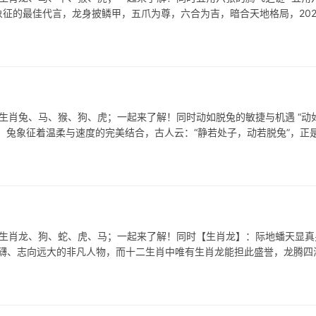
征的最佳代言，龙身披鳞甲，五爪为尊，六合为吉，暗合天地格局，202
表生肖兔、马、猴、狗、虎；一起来了解！同时动如脱兔的敏捷与机遇 “动
，兔象征着温柔与速度的完美结合，古人云：“静若处子，动若脱兔”，正
表生肖龙、狗、蛇、虎、马；一起来了解！同时【生肖龙】：际地蟠天显真
势磅礴、志向远大的非凡人物，而十二生肖中唯有生肖龙能担此盛誉，龙腾四