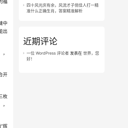
的福
四十风光庆有余，风流才子俏佳人打一精
准什么正确生肖，答案精准解析
缝中
能出
近期评论
】，
一位 WordPress 评论者
发表在
世界，您
好！
合开
三枚
】，
”辉