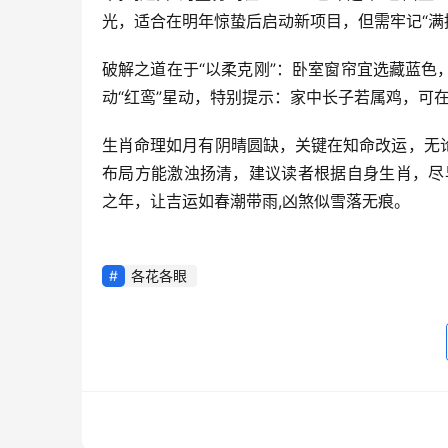
光，适合在明年惊蛰后启动新项目，但需牢记“满
破解之道在于“以柔克刚”：卧室窗帘宜选藏蓝
动“红鸾”星动，特别提示：家中长子若属鸡，可
生肖命理如月有阴晴圆缺，关键在知命改运，无
布局方能激浊扬清，建议读者根据自身生肖，尽早
之年，让吉运如春潮带雨,凶煞似雪落无痕。
各花各眼