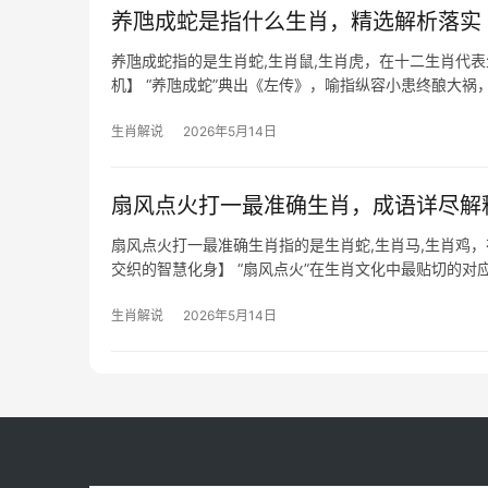
养虺成蛇是指什么生肖，精选解析落实
养虺成蛇指的是生肖蛇,生肖鼠,生肖虎，在十二生肖代
机】 “养虺成蛇”典出《左传》，喻指纵容小患终酿大祸
蛇而言极
生肖解说
2026年5月14日
扇风点火打一最准确生肖，成语详尽解
扇风点火打一最准确生肖指的是生肖蛇,生肖马,生肖鸡
交织的智慧化身】 “扇风点火”在生肖文化中最贴切的对
年对属蛇者而言极为关键
生肖解说
2026年5月14日