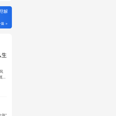
尽解
一篇
么生
风
其下
张”