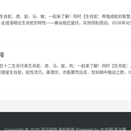
表生肖蛇、虎、鼠、马、猴；一起来了解！同时【生肖蛇：养虺成蛇的智慧
，此成语暗合生肖蛇的特性——看似隐忍蛰伏，实则伺机而动，2026年对
释
，在十二生肖代表生肖蛇、虎、马、鼠、鸡；一起来了解！同时【生肖蛇：
应便是生肖蛇，蛇性灵巧，善潜伏，亦能骤然出击，恰如暗中煽动之势，20
Copyright © 2026 冠迈华韵 版权所有 Powered by
生肖网
|
吾言集