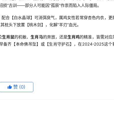
招损”古训——部分人可能因“孤辰”作祟而陷入人际僵局。
色，配合【白水晶球】可消弭戾气，属鸡女性若常穿杏色内衣，更
在其枕头下放置【桃木剑】，化解“羊刃”血光。
论
生肖鼠
的机敏、
生肖马
的奔放，还是
生肖鸡
的精准，皆需对应
备齐【本命佛吊坠】或【生肖守护石】，在2024-2025这个
赞
(0)