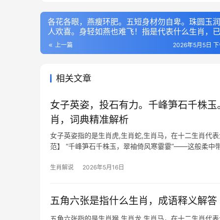
各花各眼，燕瘦环肥。五短身材勿自卑。珠圆玉
人欢喜。身轻如燕也难飞！指是代表什么生肖，
义精选
上一篇
2026年5月5日 下
相关文章
女子英姿，投石有力。千峰笋石千株玉
肖，词典精准解析
女子英姿指的是生肖虎,生肖蛇,生肖马，在十二生肖代
范】 “千峰笋石千株玉，翠袖倚风寒霎霎”——这般柔中
半年事业运
生肖解说
2026年5月16日
五角六张是指什么生肖，成语释义解答
五角六张指的是生肖猴,生肖龙,生肖马，在十二生肖代表