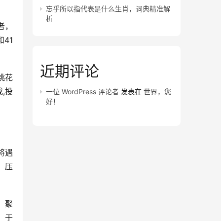
忘乎所以指代表是什么生肖，词典精准解
析
者，
41
近期评论
桃花
,投
一位 WordPress 评论者
发表在
世界，您
好！
将遇
】压
】聚
】于