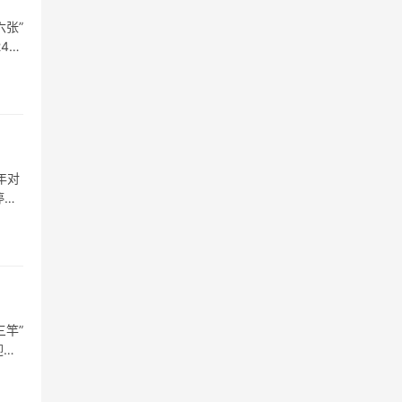
张”
4甲
年对
停滞
竿”
迎来