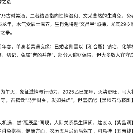
秀之选
醿”乃古时美酒，二者结合指向性情温和、文采斐然的
生肖
兔，兔
辰龙年，木气受辰土滋养，
生肖
兔将迎“文昌星”照拂，尤其29岁和
舌之争。
至明年春，单身者易遇良缘；已婚者则需以【和合瓶】镇宅，化解
煞，切记，兔属“吉凶并存”，部分人偏财偶得，但大多数人宜守成
为午火，象征激情与行动力，2025乙巳蛇年，火势更旺，马人
需静守，古籍云“马奔财乡，发如猛虎”，但需搭配【黑曜石马鞍雕
大机遇，然“孤辰星”同现，人际关系易生隔阂，建议以【紫晶洞
生肖
兔搭档，健康方面，农历五月忌酒后驾车，可悬挂【五帝钱