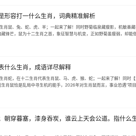
是形容打一什么生肖，词典精准解析
表生肖鼠、兔、蛇、虎、羊；一起来了解！同时野菊临泉藏瘦影，机敏善藏
却暗藏锋芒，鼠为十二生肖之首，象征智慧与机变，正如野菊虽瘦弱，却能
表什么生肖，成语详尽解释
,生肖蛇，在十二生肖代表生肖鼠、马、虎、猴、蛇；一起来了解！同时【
而生肖鼠恰是乱局中寻生机的能手，2026年对生肖鼠而言，事业恐遇“项
；朝穿暮塞，漆身吞炭，谁云上天会公道。指什么