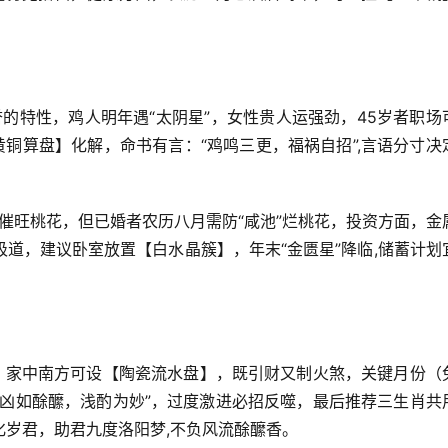
誉的特性，鸡人明年遇“太阴星”，女性贵人运强劲，45岁者职场
黄铜算盘】化解，命书有言：“鸡鸣三更，福祸自招”,言语分寸决
催旺桃花，但已婚者农历八月需防“咸池”烂桃花，投资方面，金
道，建议卧室放置【白水晶簇】，年末“金匮星”降临,储蓄计划
”，家中南方可设【陶瓷流水盘】，既引财又制火煞，关键月份（
吉凶如酴醿，浅酌为妙”，过度激进必招反噬，最后推荐三生肖共
岁君，助君九度洛阳梦,不负风流酴醿香。