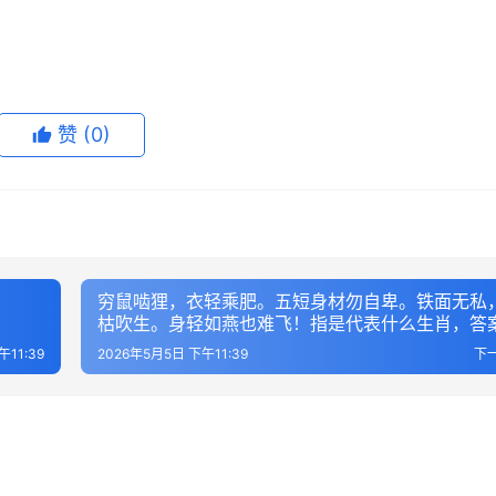
赞
(0)
穷鼠啮狸，衣轻乘肥。五短身材勿自卑。铁面无私
枯吹生。身轻如燕也难飞！指是代表什么生肖，答
准解析
午11:39
2026年5月5日 下午11:39
下