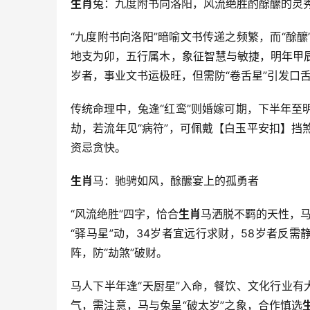
生肖
兔：九度附书向洛阳，风流绝胜酌酴醿的灵
“九度附书向洛阳”暗喻文书传递之频繁，而“酴
地支为卯，五行属木，象征智慧与敏捷，明年甲
岁者，事业文书运极旺，但需防“卷舌星”引发口
传统命理中，兔逢“红鸾”则婚嫁可期，下半年
劫，若流年见“病符”，可佩戴【白玉平安扣】挡
资忌贪快。
生肖
马：驰骋如风，酴醿宴上的孤勇者
“风流绝胜”四字，恰合
生肖
马洒脱不羁的天性，马
“驿马星”动，34岁者宜远行求财，58岁者反
阵，防“劫煞”破财。
马人下半年逢“天厨星”入命，餐饮、文化行业有
气，需注意，马与兔呈“破太岁”之象，合作慎选