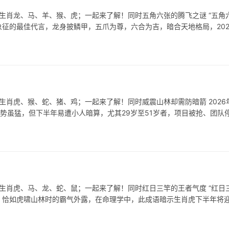
生肖龙、马、羊、猴、虎；一起来了解！同时五角六张的腾飞之谜 “五角六
征的最佳代言，龙身披鳞甲，五爪为尊，六合为吉，暗合天地格局，202
生肖虎、猴、蛇、猪、鸡；一起来了解！同时威震山林却需防暗箭 2026
之势虽猛，但下半年易遭小人暗算，尤其29岁至51岁者，项目被抢、团队
生肖虎、马、龙、蛇、鼠；一起来了解！同时红日三竿的王者气度 “红日三
，恰如虎啸山林时的霸气外露，在命理学中，此成语暗示生肖虎下半年将