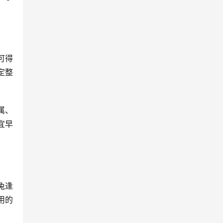
可得
定整
属、
宜早
兔逢
用的