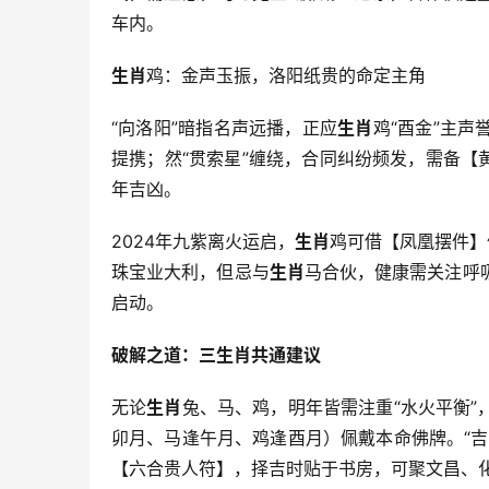
车内。
生肖
鸡：金声玉振，洛阳纸贵的命定主角
“向洛阳”暗指名声远播，正应
生肖
鸡“酉金”主声
提携；然“贯索星”缠绕，合同纠纷频发，需备【
年吉凶。
2024年九紫离火运启，
生肖
鸡可借【凤凰摆件】
珠宝业大利，但忌与
生肖
马合伙，健康需关注呼吸
启动。
破解之道：三生肖共通建议
无论
生肖
兔、马、鸡，明年皆需注重“水火平衡
卯月、马逢午月、鸡逢酉月）佩戴本命佛牌。“
【六合贵人符】，择吉时贴于书房，可聚文昌、化