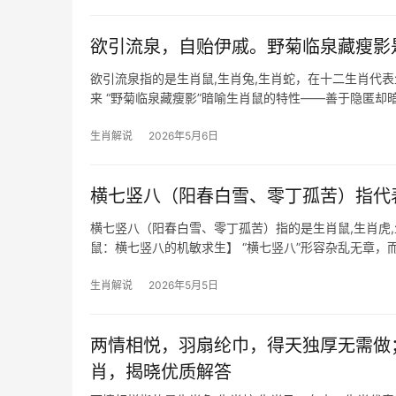
欲引流泉，自贻伊戚。野菊临泉藏瘦影
欲引流泉指的是生肖鼠,生肖兔,生肖蛇，在十二生肖代
来 “野菊临泉藏瘦影”暗喻生肖鼠的特性——善于隐匿
水滋养，终成
生肖解说
2026年5月6日
横七竖八（阳春白雪、零丁孤苦）指代
横七竖八（阳春白雪、零丁孤苦）指的是生肖鼠,生肖虎
鼠：横七竖八的机敏求生】 “横七竖八”形容杂乱无章，
抢”或“团队停滞”，尤其29岁
生肖解说
2026年5月5日
两情相悦，羽扇纶巾，得天独厚无需做
肖，揭晓优质解答