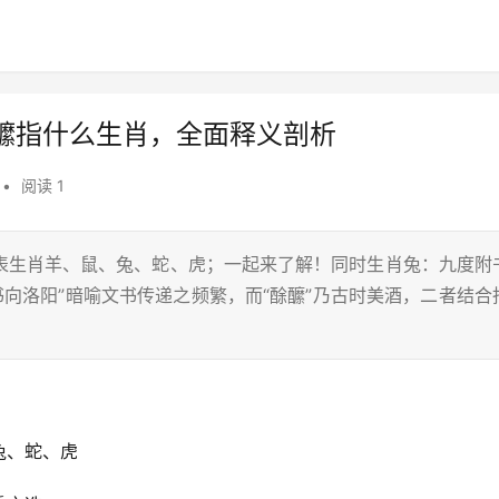
醿指什么生肖，全面释义剖析
•
阅读 1
表生肖羊、鼠、兔、蛇、虎；一起来了解！同时生肖兔：九度附
书向洛阳”暗喻文书传递之频繁，而“酴醿”乃古时美酒，二者结合
兔、蛇、虎