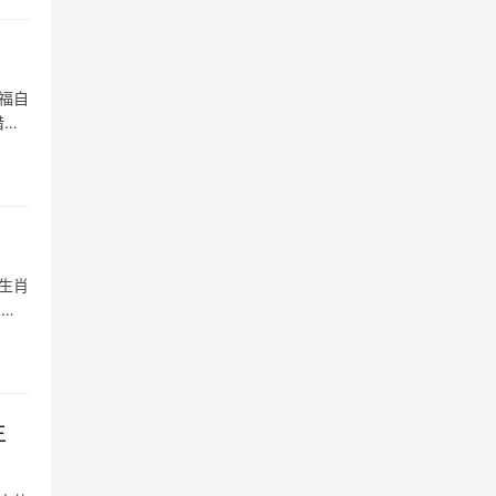
福自
借泉
生肖
目被
生