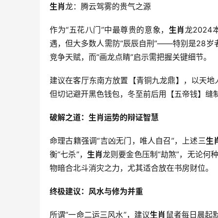
生肖
龙：腾云驾雾的贵气之源
作为“五花八门”中最尊贵的意象，
生肖
龙202
遇，但大多数人需防“辰辰自刑”——特别是28岁
竞争天赋，而“画龙点睛”启示需把握关键细节。
建议在客厅东南方放置【青铜九龙鼎】，以天地
但切记避开黑色钱包，冬至前后用【五帝钱】缝制
破解之道：生肖运势的辩证智慧
命理古籍强调“吉凶无门，唯人自召”，上述三
生
衡“七杀”，
生肖
龙则要金色压制“劫煞”，无论何种
物暗合北斗消灾之力，尤其适合放在书房财位。
终极建议：风水与修为并重
所谓“一命二运三风水”，建议
生肖
鼠者每日晨起