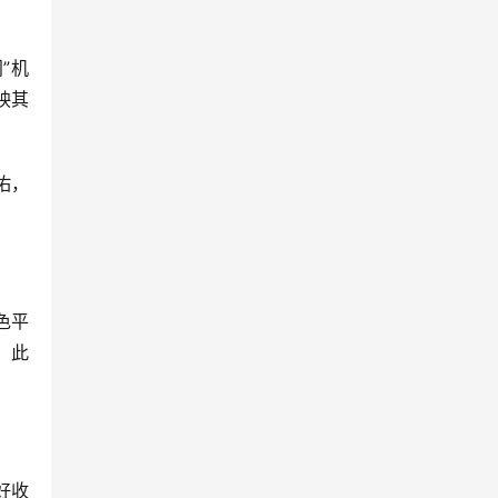
”机
映其
佑，
色平
，此
好收