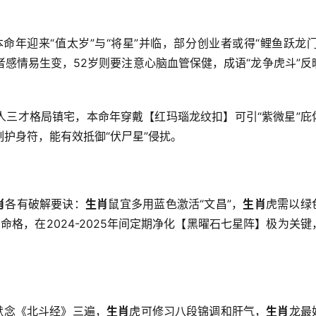
4本命年迎来“值太岁”与“将星”并临，部分创业者或得“鲤鱼跃龙门
者感情易生变，52岁则要注意心脑血管保健，成语“龙争虎斗”反
人三才格局镇宅，本命年穿戴【红玛瑙龙纹扣】可引“紫微星”庇
护身符，能有效抵御“伏尸星”侵扰。
肖
各有破解要诀：
生肖
鼠宜多用蓝色激活“文昌”，
生肖
虎需以绿
命格，在2024-2025年间定期净化【黑曜石七星阵】极为关键
默念《北斗经》三遍，
生肖
虎可修习八段锦调和肝气，
生肖
龙最