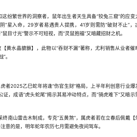
如这纷繁世界的洞察者，鼠年出生者天生具备“狡兔三窟”的应变
阴”星入命，29岁者易遇贵人提携，41岁则需防“破财不止”，
“鼠目寸光”警示不可短视，而“灵鼠抱福”又暗藏招财之机。
放【黄水晶貔貅】，此物以“吞财不漏”著称，尤利销售从业者催
战”。
肖
虎者2025乙巳蛇年将逢“伤官生财”格局，上半年利创意行业爆
公证，成语“虎头蛇尾”揭示其易冲动特点，而“骑虎难下”又暗示
采终南山雷击木制成，专克“五黄煞”，属虎者若在立春后佩戴【
得注意的是，明年蛇年农历七月需避免夜间驾车。