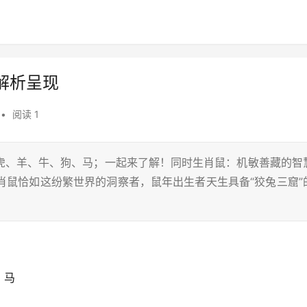
解析呈现
•
阅读 1
虎、羊、牛、狗、马；一起来了解！同时生肖鼠：机敏善藏的智
生肖鼠恰如这纷繁世界的洞察者，鼠年出生者天生具备“狡兔三窟”
、马