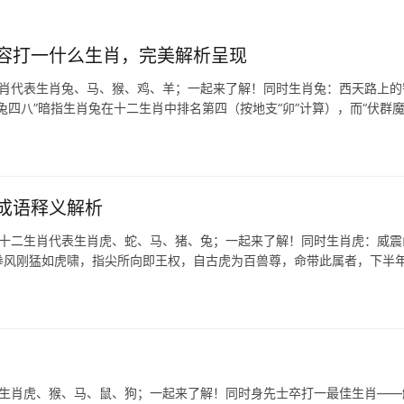
容打一什么生肖，完美解析呈现
生肖代表生肖兔、马、猴、鸡、羊；一起来了解！同时生肖兔：西天路上的
兔四八”暗指生肖兔在十二生肖中排名第四（按地支“卯”计算），而“伏群魔
成语释义解析
在十二生肖代表生肖虎、蛇、马、猪、兔；一起来了解！同时生肖虎：威震
—拳风刚猛如虎啸，指尖所向即王权，自古虎为百兽尊，命带此属者，下半
表生肖虎、猴、马、鼠、狗；一起来了解！同时身先士卒打一最佳生肖——