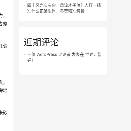
四十风光庆有余，风流才子俏佳人打一精
准什么正确生肖，答案精准解析
力，
古籍
近期评论
旺偏
一位 WordPress 评论者
发表在
世界，您
好！
发，
需培
朱砂