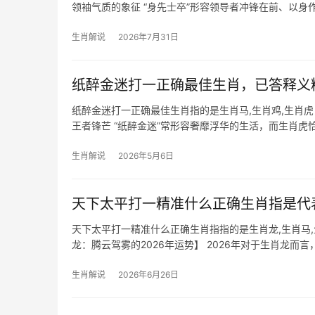
领袖气质的象征 “身先士卒”形容领导者冲锋在前、以
严与魄力，古
生肖解说
2026年7月31日
纸醉金迷打一正确最佳生肖，已答释义
纸醉金迷打一正确最佳生肖指的是生肖马,生肖鸡,生肖
王者锋芒 “纸醉金迷”常形容奢靡浮华的生活，而生肖
名利场中既能叱咤风云，又易被
生肖解说
2026年5月6日
天下太平打一精准什么正确生肖指是代
天下太平打一精准什么正确生肖指指的是生肖龙,生肖马
龙：腾云驾雾的2026年运势】 2026年对于生肖龙而
他人横插一脚，职场如履薄
生肖解说
2026年6月26日