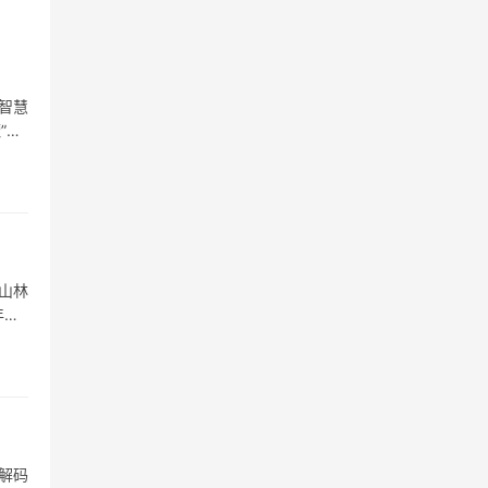
智慧
”则
山林
年易
解码