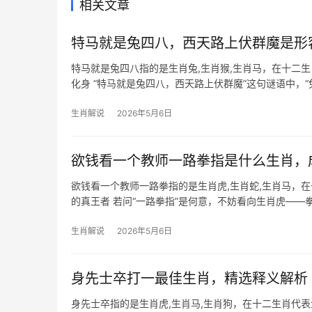
相关文章
特马就是兔四八，西天路上伏群魔是形
特马就是兔四八指的是生肖兔,生肖猴,生肖马，在十二
化身 “特马就是兔四八，西天路上伏群魔”这句谜语中，“
隐喻其以柔
生肖解说
2026年5月6日
欲钱看一个教师一路拳指是什么生肖，
欲钱看一个教师一路拳指的是生肖虎,生肖蛇,生肖马，
的真王者 若问“一路拳指”是何意，不妨看向生肖虎—
遇“龙争虎斗”之局，29
生肖解说
2026年5月6日
身先士卒打一最佳生肖，精选释义解析
身先士卒指的是生肖虎,生肖马,生肖狗，在十二生肖代