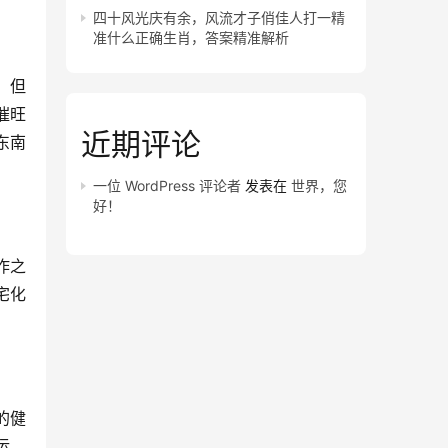
四十风光庆有余，风流才子俏佳人打一精
准什么正确生肖，答案精准解析
，但
催旺
近期评论
东南
一位 WordPress 评论者
发表在
世界，您
好！
作之
宅化
的健
运，