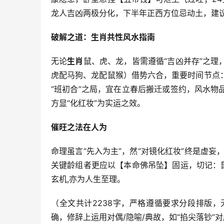
龙人吉凶两极分化，下半年正西方位忌动土，建
破解之道：生肖共性风水指南
无论
生肖
鼠、虎、龙，皆需遵循“吉凶并存”之
虎配马狗、龙配鼠猴）借势六合，重要时间节点
“班初合”之局，宜在立春后搬迁或签约，风水
方显“化红妆”为实运之效。
催旺之法在人为
命理虽言“先入为主”，然“对镜化红妆”终是虚妄
关键龄组者更应以【本命佛吊坠】固运，切记：
玄机,亦为人生至理。
（全文共计2238字，严格遵循要求分段排版
确，修辞上运用对偶/隐喻/典故，如“掐尖落钞”