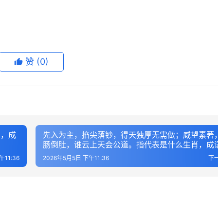
赞
(0)
肖，成
先入为主，掐尖落钞，得天独厚无需做；威望素著
肠倒肚，谁云上天会公道。指代表是什么生肖，成
义解答
午11:36
2026年5月5日 下午11:36
下