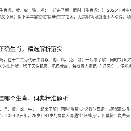
生肖虎、猴、蛇、猪、鸡；一起来了解！同时【生肖虎：】 2026年对生
虎添翼；但下半年需警惕“停辛伫苦”之困，尤其职场可能遭小人暗算，
正确生肖，精选解析落实
肖鸡，在十二生肖代表生肖猴、虎、鸡、兔、鼠；一起来了解！同时“好风
势的生肖猴，猴子天性机灵，见风使舵，若得贵人提携（“好风”），便能
佳哪个生肖，词典精准解析
鼠、虎、猴、蛇、牛；一起来了解！同时“烂脚”之说看似荒诞，却暗藏玄机
2024甲辰年，29岁和41岁的属鼠人易遇“烂账缠身”，但莫慌！鼠辈天