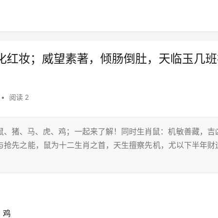
化红妆；威望素著，倾肠倒肚，天临玉几班
•
阅读 2
鼠、猪、马、虎、鸡；一起来了解！同时生肖鼠：机敏善藏，吉
敏与抢先之能，鼠为十二生肖之首，天生擅察先机，尤以下半年财
、鸡