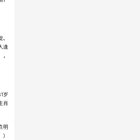
龙、
人逢
】，
1岁
生肖
点明
。）