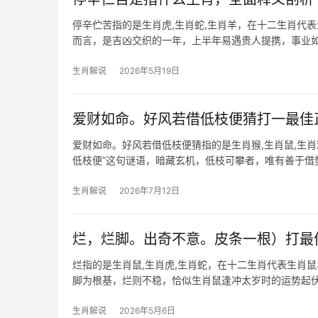
停辛伫苦指的是生肖虎,生肖蛇,生肖羊，在十二生肖代表
而言，是吉凶交织的一年，上半年易遇贵人提携，事业如
被抢或团队
生肖解说
2026年5月19日
爱财如命。好风若借低枝便猜打一最佳
爱财如命。好风若借低枝便猜指的是生肖猴,生肖鼠,生
低枝便”这句谜语，暗藏玄机，低枝可攀者，唯有善于借
而上，2026年对属猴人极为关
生肖解说
2026年7月12日
烂，烂脚。出奇不意。皮条一根）打最
烂指的是生肖鼠,生肖虎,生肖蛇，在十二生肖代表生肖
脚为根基，烂则不稳，恰似生肖鼠逢冲太岁时的运势起伏，
生肖解说
2026年5月6日