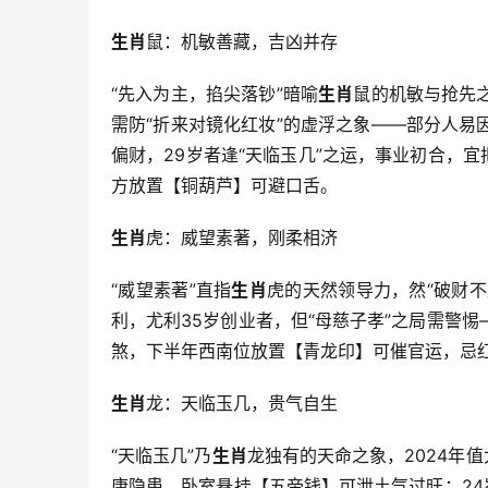
生肖
鼠：机敏善藏，吉凶并存
“先入为主，掐尖落钞”暗喻
生肖
鼠的机敏与抢先
需防“折来对镜化红妆”的虚浮之象——部分人
偏财，29岁者逢“天临玉几”之运，事业初合，宜
方放置【铜葫芦】可避口舌。
生肖
虎：威望素著，刚柔相济
“威望素著”直指
生肖
虎的天然领导力，然“破财不
利，尤利35岁创业者，但“母慈子孝”之局需警
煞，下半年西南位放置【青龙印】可催官运，忌红
生肖
龙：天临玉几，贵气自生
“天临玉几”乃
生肖
龙独有的天命之象，2024年值
康隐患，卧室悬挂【五帝钱】可泄土气过旺；24