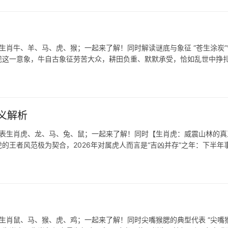
生肖牛、羊、马、虎、猴；一起来了解！同时解读谜底与象征 “苍生涂炭”
现这一意象，牛自古象征劳苦大众，耕田负重、默默承受，恰如乱世中挣
义解析
代表生肖虎、龙、马、兔、鼠；一起来了解！同时【生肖虎：威震山林的真
虎的王者风范极为契合，2026年对属虎人而言是“吉凶并存”之年：下半年
生肖鼠、马、猴、虎、鸡；一起来了解！同时尖嘴猴腮的典型代表 “尖嘴猴