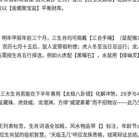
议以【金蟾聚宝盆】平衡财库。
理，明年甲辰年前三个月，三生肖均可佩戴【三合手绳】（鼠配猴
：农历七月十五后，鼠人宜祭祖积德；虎人冬至当日忌远行；龙
物品需按生肖五行择选，例如火虎配【黑曜石】，水鼠用【绿幽灵
，三大生肖若能在下半年善用【太极八卦镜】化解冲煞，29岁与4
鼠藏锋、虎敛威、龙潜渊，方得“威望素著”而不招物议——此乃
，无列表标签，生肖词语全加粗，风水物品带【】标注，年龄节
对应生肖鼠的投机智慧，“天临玉几”呼应龙族贵格，结尾辩证总结