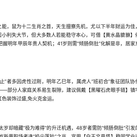
之能，鼠为十二生肖之首，天生擅察先机，尤以下半年财运为佳
易因小利失大节，但大多数人若能稳守本心，可借【黄水晶貔貅】
把握明年甲辰年贵人契机；41岁则需“倾肠倒肚”化解是非，居家
止”者多因虎性过刚，明年乙巳年，属虎人“班初合”象征团队协
惕——部分人家庭关系易生裂隙，建议佩戴【黑曜石虎眼手链】镇
色装饰过盛,免火克金运。
太岁却暗藏“极为难得”的升迁机遇，48岁者需防“倾肠倒肚”引发
岁新晋职场者逢“掐尖落钞”之兆，宜用【白玉文昌塔】稳固学业