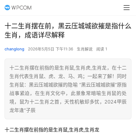
十二生肖摆在前，黑云压城城欲摧是指什么
生肖，成语详尽解释
changlong
2026年5月5日 下午11:36
生肖解说
阅读 1
十二生肖摆在前指的是生肖鼠,生肖虎,生肖龙，在十二
生肖代表生肖鼠、虎、龙、马、鸡；一起来了解！同时
生肖鼠：黑云压城城欲摧的隐喻 “黑云压城城欲摧”原指
战事紧迫，在生肖文化中，此景象常暗喻生肖鼠的处
境，鼠为十二生肖之首，天性机敏却多忧，2024甲辰
龙年逢“子辰
十二生肖摆在前指的是生肖鼠,生肖虎,生肖龙