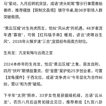
马”星动，九月后转机突显，成语“虎头蛇尾”警示行事需善始
善终，推荐摆放【铜制文昌塔】镇守书桌,助36岁职场人群
突破瓶颈。
“黑云压城”对生肖虎而言，恰似“风从虎”的机遇，48岁者流
年遇“寡宿”，可佩【红玛瑙手串】暖局，谚云“虎啸谷生
风”，2026年火猴岁逢“三合”,宜提前布局南方财位。
生肖龙：亢龙有悔与云雨之变
2024本命年的生肖龙，恰应“黑云压城”之象，辰龙自刑，
四月“伏吟”期慎投重资，但“金匮”星护佑25岁创业者，可置
【龙龟摆件】于西北位，成语“龙争虎斗”今年显化为合作纠
纷，需以“和为贵”破局。
下半年“太阴”照命，33岁女性易获姻缘机缘，古语“云从
龙”，农历八月后运势如拨云见日，推荐悬挂【九宫八卦