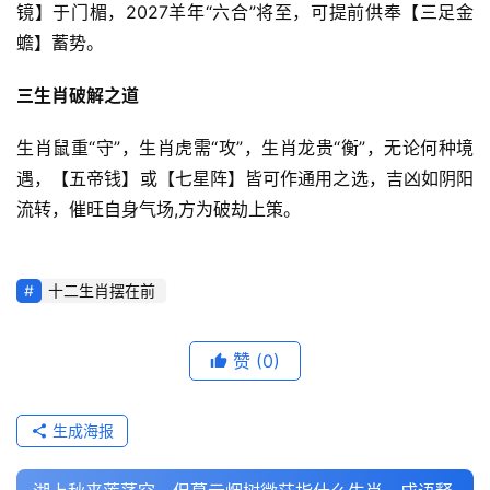
镜】于门楣，2027羊年“六合”将至，可提前供奉【三足金
蟾】蓄势。
三生肖破解之道
生肖鼠重“守”，生肖虎需“攻”，生肖龙贵“衡”，无论何种境
遇，【五帝钱】或【七星阵】皆可作通用之选，吉凶如阴阳
流转，催旺自身气场,方为破劫上策。
十二生肖摆在前
赞
(0)
生成海报