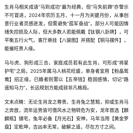
生肖马相关成语“马到成功”最为经典，但“马失前蹄”亦警示
不可冒进，2024年农历五月、十一月为关键月份，从事创
意行业者灵感迸发，但需避免“孤军奋战”，部分人可能因情
绪失控损及人际，但大多数人若能佩戴【钛钢八卦牌】，可
平衡五行火气，客厅悬挂【八骏图】并搭配【铜马摆件】，
能催旺贵人缘。
马与虎、狗形成三合，家庭成员若有此生肖，可形成“将星
护宅”之局，2025年属马人桃花旺盛，单身者宜用【粉晶鸳
鸯】招正缘，已婚者则需以【五帝钱】稳固感情，切记“路
遥知马力”，长远规划方能成就非凡格局。
文末点睛：无论生肖龙之尊贵、生肖兔之慧黠，抑或生肖马
之奔放，流年运势皆可借风水之物转危为安，龙年首选【麒
麟瓶】镇宅，兔年必备【月光石】安神，马年当用【黄金罗
盘】定乾坤，吉凶本无常，破解之道，尽在方寸之间。