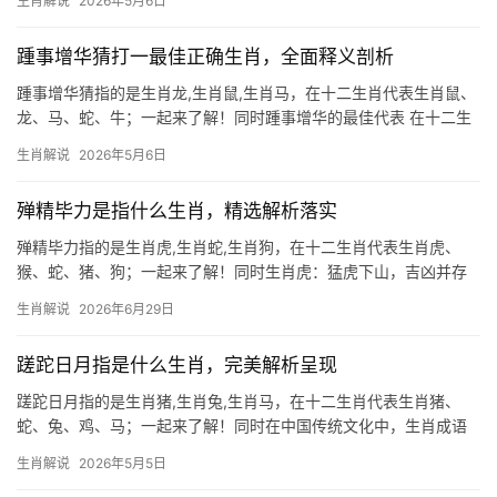
生肖解说
2026年5月6日
现这一特质，虎为百兽之王，天生具有领袖气质，行动力极强，从
不会因困难而停
踵事增华猜打一最佳正确生肖，全面释义剖析
踵事增华猜指的是生肖龙,生肖鼠,生肖马，在十二生肖代表生肖鼠、
龙、马、蛇、牛；一起来了解！同时踵事增华的最佳代表 在十二生
肖中，生肖鼠以其机敏和勤奋脱颖而出，恰恰契合“踵事增华”的内涵
生肖解说
2026年5月6日
——继承前人事业并加以发扬光大，鼠年出生的人天生具备敏锐的
洞察力，善于
殚精毕力是指什么生肖，精选解析落实
殚精毕力指的是生肖虎,生肖蛇,生肖狗，在十二生肖代表生肖虎、
猴、蛇、猪、狗；一起来了解！同时生肖虎：猛虎下山，吉凶并存
2026年对生肖虎而言极为关键，尤其下半年易遇“殚精毕力”之困，
生肖解说
2026年6月29日
事业上，29岁至51岁者可能遭遇团队停滞或项目被抢，领导责骂频
发，需
蹉跎日月指是什么生肖，完美解析呈现
蹉跎日月指的是生肖猪,生肖兔,生肖马，在十二生肖代表生肖猪、
蛇、兔、鸡、马；一起来了解！同时在中国传统文化中，生肖成语
承载着丰富的寓意与智慧。\”蹉跎日月\”常被用来形容虚度光阴，而
生肖解说
2026年5月5日
在生肖文化中，这一成语与特定属相的性格特质紧密相连，本文将