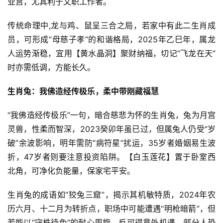
业宫，尤其利于文职工作者。
传统命理中,龙与鸡、鼠呈三合之局，若家中有此二生肖成
员，可形成“母慈子孝”的和谐格局，2025年乙巳年，属龙
人运势渐稳，宜用【黄水晶洞】聚财纳福，切记“飞龙在天”
时亦需低调，方能长久。
生肖兔：我佛造经传极乐，柔中带刚藏福慧
“我佛造经传极乐”一句，暗合慈悲为怀的生肖兔，兔为月宫
灵兽，性柔而智深，2023癸卯年虽已过，但属兔人仍受“岁
破”余波影响，明年需防“病符星”扰运，35岁者婚姻易生波
折，47岁者则要注意投资陷阱。【白玉莲花】置于卧室西
北角，可净化负能量，保家宅平安。
生肖兔的成语如“狡兔三窟”，揭示其机敏特质，2024年农
历六月、十二月为转折点，职场中可能遭遇“明枪暗箭”，但
若能以“守株待兔”的耐心周旋，反可得意外机遇，部分人恐