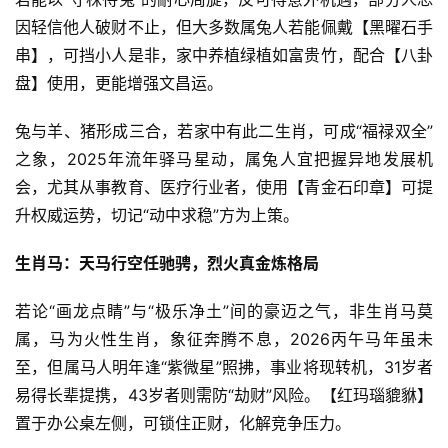
因轻信他人破财不止，但大多数属兔人若能佩戴【黑曜石手
串】，可挡小人是非，家中养植绿植如富贵竹，配合【八卦
盘】使用，更能增强文昌运。
兔与羊、猪形成三合，若家中有此二生肖，可成“福禄双全”
之象，2025年流年驿马星动，属兔人宜把握异地发展机
会，尤其从事教育、医疗行业者，使用【青金石印章】可提
升权威运势，切记“动中求稳”方为上策。
生肖马：天马行空任驰骋，烈火真金炼格局
若论“画龙点睛”与“极乐净土”间的豪迈之气，非生肖马莫
属，马为火性生肖，象征奔腾不息，2026丙午马年虽未
至，但属马人明年逢“紫微星”照拂，事业将现转机，31岁者
易得长辈提携，43岁者则需防“劫财”风险。【红玛瑙貔貅】
置于办公桌左侧，可锁住正财，化解竞争压力。