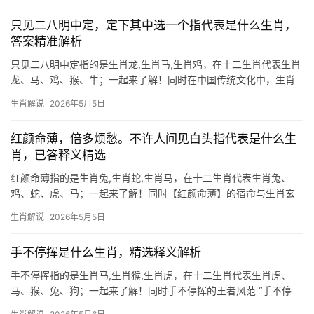
只见二八明中定，定下其中选一个指代表是什么生肖，
答案精准解析
只见二八明中定指的是生肖龙,生肖马,生肖鸡，在十二生肖代表生肖
龙、马、鸡、猴、牛；一起来了解！同时在中国传统文化中，生肖
不仅是时间的标记，更是命运与性格的隐喻，所谓“二八明中定”，暗
生肖解说
2026年5月5日
指在特定时机下，某些生肖会迎来转折，本文将解读三个与机遇紧
密关联的生肖，结合
红颜命薄，倍多烦愁。不许人间见白头指代表是什么生
肖，已答释义精选
红颜命薄指的是生肖兔,生肖蛇,生肖马，在十二生肖代表生肖兔、
鸡、蛇、虎、马；一起来了解！同时【红颜命薄】的宿命与生肖玄
机 “不许人间见白头”一句，道尽红颜易逝的哀愁，在命理学中，此
生肖解说
2026年5月5日
语暗指生肖兔——卯木为阴，性柔易折，恰似春花早凋，古籍有
云：“卯女多愁，
手不停挥是什么生肖，精选释义解析
手不停挥指的是生肖马,生肖猴,生肖虎，在十二生肖代表生肖虎、
马、猴、兔、狗；一起来了解！同时手不停挥的王者风范 “手不停
挥”常被用来形容勤奋不辍的状态，而在十二生肖中，生肖虎最能体