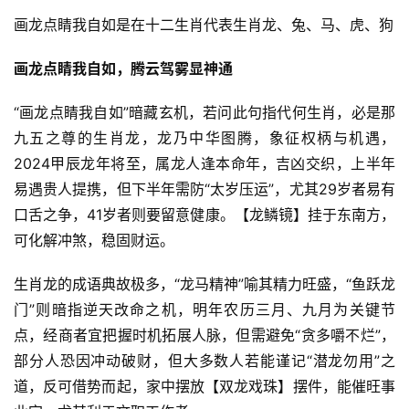
画龙点睛我自如是在十二生肖代表生肖龙、兔、马、虎、狗
画龙点睛我自如，腾云驾雾显神通
“画龙点睛我自如”暗藏玄机，若问此句指代何生肖，必是那
九五之尊的生肖龙，龙乃中华图腾，象征权柄与机遇，
2024甲辰龙年将至，属龙人逢本命年，吉凶交织，上半年
易遇贵人提携，但下半年需防“太岁压运”，尤其29岁者易有
口舌之争，41岁者则要留意健康。【龙鳞镜】挂于东南方，
可化解冲煞，稳固财运。
生肖龙的成语典故极多，“龙马精神”喻其精力旺盛，“鱼跃龙
门”则暗指逆天改命之机，明年农历三月、九月为关键节
点，经商者宜把握时机拓展人脉，但需避免“贪多嚼不烂”，
部分人恐因冲动破财，但大多数人若能谨记“潜龙勿用”之
道，反可借势而起，家中摆放【双龙戏珠】摆件，能催旺事