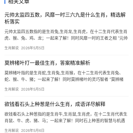
相关文章
元帅太监四五数，风靡一时三六九是什么生肖，精选解
析落实
元帅太监四五数指的是生肖兔,生肖龙,生肖虎，在十二生肖代表生肖
虎、猴、兔、鸡、龙；一起来了解！同时风靡一时的王者之相 “元帅
太监四五数，风靡一时三六九”这句谜语中，“风靡一时”暗指生肖虎
生肖解说
2026年5月5日
的霸气与短暂辉煌，虎为百兽之王，但命理中常有“吉凶并存”之象，
下半年，属
莫辨楮叶打一最佳生肖，答案精准解析
莫辨楮叶指的是生肖蛇,生肖兔,生肖猴，在十二生肖代表生肖兔、
蛇、猴、牛、猪；一起来了解！同时莫辨楮叶的灵巧智者 “莫辨楮
叶”典出《韩非子》，形容技艺精湛到真假难分，若将此谜题投射至
生肖解说
2026年5月5日
十二生肖，生肖兔无疑是最佳答案——其机敏善隐的特质，恰如叶
影婆娑间难以捕
欲钱看石头上种葱是什么生肖，成语详尽解释
欲钱看石头上种葱指的是生肖牛,生肖鼠,生肖虎，在十二生肖代表生
肖鼠、牛、虎、猪、马；一起来了解！同时石上种葱的智慧与机遇
“欲钱看石头上种葱”这句俗语看似荒诞，实则暗藏玄机，在十二生肖
生肖解说
2026年5月6日