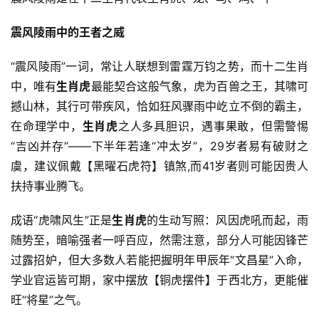
震风陵雨中的王者之威
“震风陵雨”一词，常让人联想到雷霆万钧之势，而十二生肖
中，唯有
生肖虎
最能契合这般气象，虎为百兽之王，其啸可
撼山林，其行可带疾风，恰如狂风骤雨中屹立不倒的霸主，
在命理学中，
生肖虎
之人多具胆识，遇事果敢，但需警惕
“吉凶并存”——下半年若逢“冲太岁”，29岁者易有破财之
虞，建议佩戴【黑曜石虎符】镇煞,而41岁者则可能因贵人
扶持事业腾飞。
成语“虎啸风生”正是
生肖虎
的生动写照：风因虎吼而起，雨
随势至，暗喻强者一呼百应，然需注意，部分人可能因锋芒
过露招妒，但大多数人若能把握明年甲辰年“文昌星”入命，
学业官运皆可期，家中摆放【铜虎摆件】于西北方，更能催
旺“将星”之气。