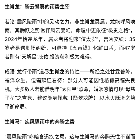
生肖龙：腾云驾雾的雨势主宰
若论“震风陵雨”中的灵动之力，非
生肖龙
莫属，龙能呼风唤
雨，其腾跃之势常伴风云变幻，命理中更象征“极贵之格”，
2024年恰逢龙年，属龙者将迎来“值太岁”，吉凶交织：35
岁者易遇职场纠纷，可悬挂【五帝钱】化解口舌；而47岁
者则有“天解星”庇佑,投资获利极为难得。
成语“龙行带雨”道尽
生肖龙
的特性——所经之处甘霖普降，
福泽众生，但需辩证看待：部分人可能因性格孤高错失良
机，大多数人若能借明年“太阳星”照命，婚姻感情可现“母慈
子孝”之吉象，建议随身佩戴【翡翠龙牌】,以水火既济之势
平衡命局。
生肖马：疾风骤雨中的奔腾之势
“震风陵雨”亦暗含迅疾之意，这与
生肖马
的奔腾天性不谋而