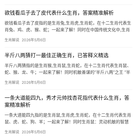
中，生肖鼠与“石上种葱”的意象最为契合，石头象征困境，葱代表生
机，而生肖鼠天
欲钱看瓜子去了皮代表什么生肖，答案精准解析
欲钱看瓜子去了皮指的是生肖兔,生肖虎,生肖蛇，在十二生肖代表生
肖兔、鸡、虎、猴、蛇；一起来了解！同时在中国传统文化中,生肖
不仅是时间的标记，更是命运与性格的隐喻，民间谜语“欲钱看瓜子
生肖解说
2026年5月6日
去了皮”暗藏玄机，谜底指向生肖兔——瓜子去皮后形似兔牙，而
“钱”谐音“前”，寓
半斤八两猜打一最佳正确生肖，已答释义精选
半斤八两猜指的是生肖猴,生肖鼠,生肖蛇，在十二生肖代表生肖鼠、
蛇、猴、龙、牛；一起来了解！同时机敏善谋的“半斤八两”之王 “半
斤八两”常形容双方实力相当，而生肖鼠恰是十二生肖中平衡智慧与
生肖解说
2026年5月6日
机遇的佼佼者，鼠年出生之人天生具备敏锐的洞察力，能精准权衡
利弊，如同
一条大道能四九，秀才元帅找杏花指代表什么生肖，答
案精准解析
一条大道能四九指的是生肖鼠,生肖虎,生肖蛇，在十二生肖代表生肖
鼠、虎、蛇、狗、羊；一起来了解！同时生肖鼠：灵动机敏的智慧
之星 民间有云：“一条大道能四九，秀才元帅找杏花”，杏花”暗指生
生肖解说
2026年5月6日
肖鼠，鼠为十二生肖之首，象征机敏与聚财之力，2024甲辰年，生