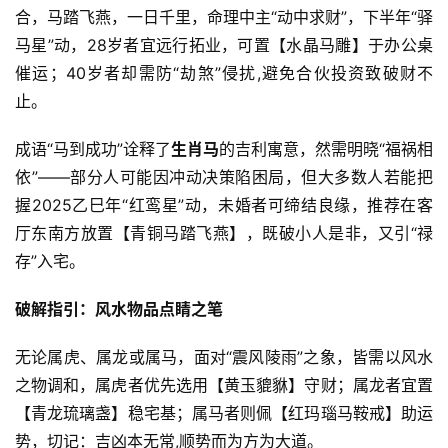
合，马踏飞燕，一日千里，命理中主“动中求财”，下半年“驿
马星”动，28岁者宜远行拓业，可置【水晶马雕】于办公桌
催运；40岁者却需防“劫煞”侵扰,避免合伙投资致破财不
止。
成语“马到成功”诠释了
生肖马
的吉利寓意，然需明晓“福祸相
依”——部分人可能因冲动决策陷困局，但大多数人若能把
握2025乙巳年“红鸾星”动，未婚者可缔结良缘，推荐在客
厅东南方放置【青铜马踏飞燕】，既破小人是非，又引“禄
存”入宅。
破解指引：风水物品点睛之笔
无论属虎、属龙或属马，面对“震风陵雨”之象，皆需以风水
之物调和，属虎者优先选用【黄玉貔貅】守财；属龙者宜置
【青龙琉璃盏】稳宅基；属马者则佩【红玛瑙马鞍戒】助运
势，切记：吉凶本无常,顺势而为方为大道。