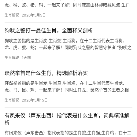
虎、猴、蛇、猪、鸡；一起来了解！同时威震山林却暗藏风波 生肖
虎者，天生自带王者之气，2026年恰逢“驿马星”入命，事业上极为
生肖解说
2026年5月5日
难得遇贵人提携，尤其下半年可能获跨领域合作机会，然吉凶并
存，29岁至51
狗吠之警打一最佳生肖，全面释义剖析
狗吠之警指的是生肖虎,生肖蛇,生肖狗，在十二生肖代表生肖狗、
龙、虎、猴、蛇；一起来了解！同时狗吠之警的智慧守护者 “狗吠之
警”典出《左传》，喻指未雨绸缪的警觉，在十二生肖中，生肖狗恰
生肖解说
1天前
是这一品质的化身，2026年对属狗人而言极为关键，尤其下半年职
场易遇“
褎然举首是什么生肖，精选解析落实
褎然举首指的是生肖龙,生肖马,生肖鸡，在十二生肖代表生肖龙、
虎、马、鼠、鸡；一起来了解！同时生肖龙：褎然举首的王者之相
“褎然举首”出自《汉书》，形容人杰出超群、昂首阔步之态，在十二
生肖解说
2026年5月15日
生肖中，唯有生肖龙与此气质浑然天成，龙为鳞虫之长，天生带贵
气，2026
有凤来仪（声东击西）指代表是什么生肖，词典精准解
析
有凤来仪（声东击西）指代表指的是生肖蛇,生肖猴,生肖鸡，在十二