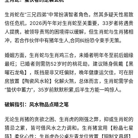
生肖蛇在“三兄四弟”中常扮演智者角色，然其多疑天性易致
信任危机，2026丙午年对生肖蛇至关重要，33岁者将遇贵
人提携，被领导责骂的困境得以缓解，但生肖蛇与生肖猪相
冲，若合作伙伴中有猪年生人,合同纠纷恐令束手无策。
婚姻方面，生肖蛇与生肖鸡三合，未婚者明年冬至前后姻缘
最旺；已婚者则需防52岁时的桃花劫，建议随身佩戴【黑
曜石龙龟】，既挡是非又旺偏财，晚年健康运欠佳，可在厨
房放置【陶瓷风水轮】化解火煞，总体而言，生肖蛇需学会
“蛰伏中蓄力”，35岁前默默积累,后半生方能一鸣惊人。
破解指引：风水物品点睛之笔
无论生肖猪的贪欲之困、生肖虎的刚强之弊，抑或生肖蛇的
猜忌之累，皆可借风水之力调和。生肖猪宜用【粉晶七星
阵】柔化心性；生肖虎办公桌左青龙位放置【铜制文昌塔】