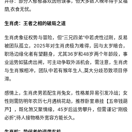
并存：部分人郁郁寡欢因色误事，但大多数人晚年得子女福
荫,衣食无忧。
生肖虎：王者之相的破局之道
生肖虎象征权势与冒险，但“三兄四弟”中若虎性过刚，反易
被团队孤立，2025年对生肖虎极为难得，因与太岁暗合，
职场边缘化者有望翻身，尤其36岁和48岁两个年龄段，事
业运势如猛虎出闸，可主动争取外派机会，需注意，生肖虎
与生肖猴相冲，团队中若有猴年生人,莫大分歧恐致项目停
滞。
感情上，生肖虎男若配生肖兔女，性格差异易引发冷战；女
性则需防明年农历七月遇桃花劫，推荐卧室悬挂【五帝钱葫
芦】，既化煞又聚情缘，45岁后运势攀升，但需谨记“刚极
必折”,待人接物格外宽容方能长久。
生肖蛇：蛰伏者的逆袭玄机