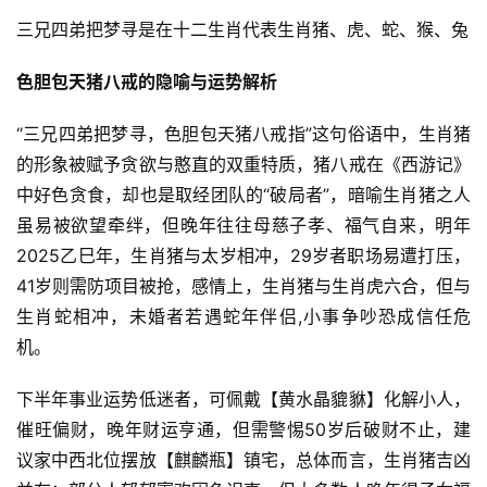
三兄四弟把梦寻是在十二生肖代表生肖猪、虎、蛇、猴、兔
色胆包天猪八戒的隐喻与运势解析
“三兄四弟把梦寻，色胆包天猪八戒指”这句俗语中，生肖猪
的形象被赋予贪欲与憨直的双重特质，猪八戒在《西游记》
中好色贪食，却也是取经团队的“破局者”，暗喻生肖猪之人
虽易被欲望牵绊，但晚年往往母慈子孝、福气自来，明年
2025乙巳年，生肖猪与太岁相冲，29岁者职场易遭打压，
41岁则需防项目被抢，感情上，生肖猪与生肖虎六合，但与
生肖蛇相冲，未婚者若遇蛇年伴侣,小事争吵恐成信任危
机。
下半年事业运势低迷者，可佩戴【黄水晶貔貅】化解小人，
催旺偏财，晚年财运亨通，但需警惕50岁后破财不止，建
议家中西北位摆放【麒麟瓶】镇宅，总体而言，生肖猪吉凶