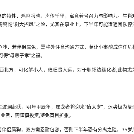
鸡
的特性，鸡鸣报晓，声传千里，寓意着号召力与影响力。
生肖
需警惕“树大招风”之险，尤其在事业上，下半年可能遭遇团队停
争吵，若伴侣属兔，需格外注意沟通方式，莫让小事酿成信任危
可得“母慈子孝”之福。
西北方，可化解小人，催旺贵人运，对于职场边缘化者,此物尤
生波澜起伏，明年甲辰年，属龙者将迎来“值太岁”，运势极为复
创业者，需谨慎投资,避免盲目扩张。
若伴侣属狗，双方需忍耐包容，否则下半年恐有分离之险，35岁