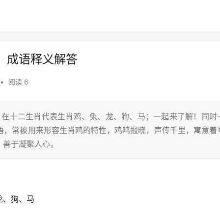
，成语释义解答
•
阅读 6
鸡，在十二生肖代表生肖鸡、兔、龙、狗、马；一起来了解！同时
古语，常被用来形容生肖鸡的特性，鸡鸣报晓，声传千里，寓意着
，善于凝聚人心，
龙、狗、马