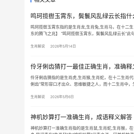
鸣珂揽辔玉霄东，鬓鬟风乱绿云长指什
鸣珂揽辔玉霄东指的是生肖龙,生肖兔,生肖马，在十二
东的腾飞之兆】 “鸣珂揽辔玉霄东，鬓鬟风乱绿云长”此
年，又是事业
生肖解说
2026年5月14日
伶牙俐齿猜打一最佳正确生肖，准确释
伶牙俐齿猜指的是生肖虎,生肖猴,生肖蛇，在十二生肖
俐齿”常形容口才出众、思维敏捷之人，而十二生肖中，
道尽它们的聪
生肖解说
2026年5月6日
神机妙算打一准确生肖，成语释义解答
神机妙算打一准确生肖指的是生肖鼠,生肖蛇,生肖猴，