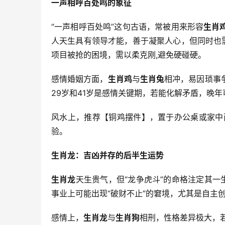
一声相呼百处鸣的象征
“一声相呼百处鸣”这句古语，常被用来形容
生肖
人天生具有领导才能，善于凝聚人心，但同时也
项目被抢的困境，需以柔克刚,避免硬碰硬。
感情婚姻方面，
生肖鸡
与
生肖兔
相冲，易因琐事
29岁和41岁是感情关键期，若能化解矛盾，晚年
风水上，推荐【铜鸡摆件】，置于办公桌或家中
验。
生肖龙：吉凶并存的后半生运势
生肖龙
天生贵气，但“龙争虎斗”的命格注定其一
事业上可能出现“破财不止”的窘境，尤其是自主
感情上，
生肖龙
与
生肖狗
相刑，性格差异极大，