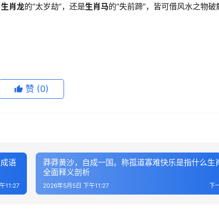
、
生肖龙
的“太岁劫”，还是
生肖马
的“失前蹄”，皆可借风水之物破
赞
(0)
，成语
莽莽黄沙，自成一国。称孤道寡难快乐是指什么生
全面释义剖析
午11:27
2026年5月5日 下午11:27
下