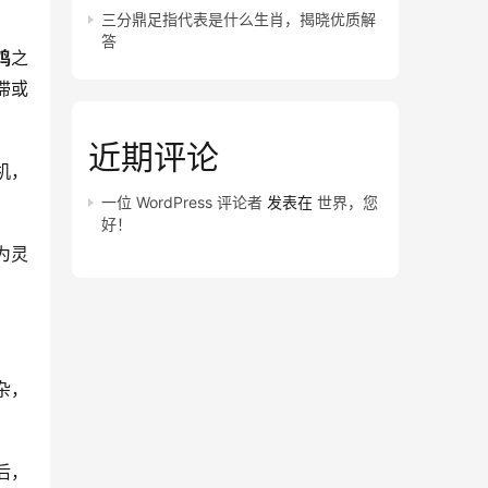
三分鼎足指代表是什么生肖，揭晓优质解
答
鸡
之
滞或
近期评论
机，
一位 WordPress 评论者
发表在
世界，您
好！
为灵
杂，
后，