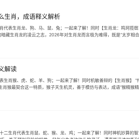
么生肖，成语释义解析
生肖代表生肖龙、狗、马、鼠、兔；一起来了解！同时【生肖龙：鸣珂揽辔
句暗藏生肖龙的凌云之志，2026年对生肖龙而言极为难得，既是“太岁相合
义解读
代表生肖猴、虎、蛇、羊、狗；一起来了解！同时机敏善辩的【生肖猴】 “
生肖猴最契合这一特质，猴子天生机灵，善于模仿与表达，成语“猴精猴精
在十二生肖代表生肖鼠、蛇、猴、龙、鸡；一起来了解！同时神机妙算的智