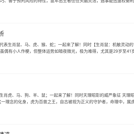
敏灵巧、善于预判风险的特性，鼠年出生者往往头脑灵活，遇事能迅速权衡利
析
肖代表生肖鼠、马、虎、猴、蛇；一起来了解！同时【生肖鼠：机敏灵动的
业上虽偶有小人作梗，但整体运势如暗夜微光，极为难得，尤其是29岁至41
表生肖虎、马、狗、羊、鼠；一起来了解！同时天理昭彰的威严象征 天理昭
这一理念的化身，虎为百兽之王，自古被视为正义的守护者，命理中，属