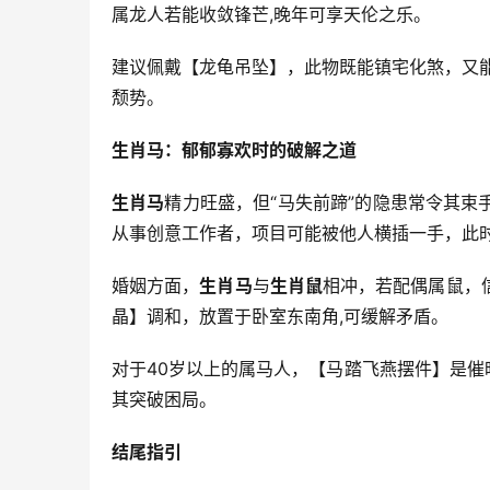
属龙人若能收敛锋芒,晚年可享天伦之乐。
建议佩戴【龙龟吊坠】，此物既能镇宅化煞，又
颓势。
生肖马：郁郁寡欢时的破解之道
生肖马
精力旺盛，但“马失前蹄”的隐患常令其
从事创意工作者，项目可能被他人横插一手，此时
婚姻方面，
生肖马
与
生肖鼠
相冲，若配偶属鼠，
晶】调和，放置于卧室东南角,可缓解矛盾。
对于40岁以上的属马人，【马踏飞燕摆件】是催
其突破困局。
结尾指引