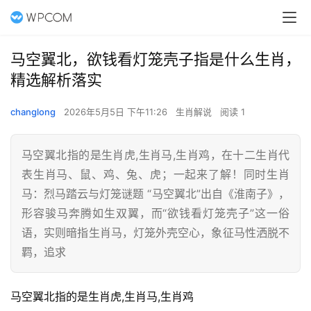
马空翼北，欲钱看灯笼壳子指是什么生肖，
精选解析落实
changlong
2026年5月5日 下午11:26
生肖解说
阅读 1
马空翼北指的是生肖虎,生肖马,生肖鸡，在十二生肖代
表生肖马、鼠、鸡、兔、虎；一起来了解！同时生肖
马：烈马踏云与灯笼谜题 “马空翼北”出自《淮南子》，
形容骏马奔腾如生双翼，而“欲钱看灯笼壳子”这一俗
语，实则暗指生肖马，灯笼外壳空心，象征马性洒脱不
羁，追求
马空翼北指的是生肖虎,生肖马,生肖鸡