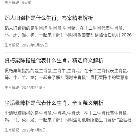
生肖解说
4天前
“散兵游勇”之困，事业上团队分崩离析，项目遭人横插一脚，尤其
29岁至51
蹈人旧辙指是什么生肖，答案精准解析
蹈人旧辙指的是生肖虎,生肖鼠,生肖猪，在十二生肖代表生肖鼠、
马、虎、猴、狗；一起来了解！同时机敏善变却易陷信任危机 2026
年对生肖鼠而言吉凶参半，上半年贵人运极强，尤其29岁至51岁者
生肖解说
2026年6月29日
易得长辈提携，项目推进事半功倍，但下半年暗藏人际隐患，团队
中或遭小
贯朽粟陈指是代表什么生肖，精选释义解析
贯朽粟陈指指的是生肖鼠,生肖牛,生肖龙，在十二生肖代表生肖鼠、
马、牛、羊、龙；一起来了解！同时生肖鼠：贯朽粟陈中的智慧象
征 “贯朽粟陈”一词，原指钱串腐烂、粮食堆积，比喻财富丰盈却无
生肖解说
2026年5月5日
人使用，在生肖文化中，生肖鼠恰是这一意象的化身，鼠为十二生
肖之首，天生敏
尘垢秕糠指是代表什么生肖，全面释义剖析
尘垢秕糠指指的是生肖鼠,生肖鸡,生肖龙，在十二生肖代表生肖鼠、
鸡、马、兔、龙；一起来了解！同时尘垢秕糠所指生肖解析 “尘垢秕
糠”一词出自《庄子·逍遥游》，比喻无用之物，但在生肖文化中，常
生肖解说
2026年7月9日
暗指生肖鼠与生肖鸡，鼠擅搜罗琐碎，鸡啄食秕糠，二者皆与“微末”