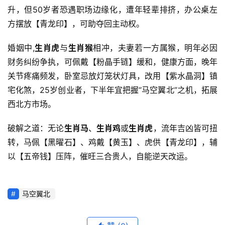
升，但50岁者恐遇职场边缘化，遭年轻辈排挤，办公桌左
方摆放【青龙印】，可助夺回主动权。
婚姻中,
生肖虎
与
生肖猴
相冲，夫妻若一方属猴，明年必因
财务纠纷争执，可佩戴【粉晶手链】缓和，健康方面，晚年
关节疼痛频发，卧室忌放灯笼状灯具，改用【紫水晶洞】镇
宅化煞，25岁创业者，下半年宜把握“马空翼北”之机，拓展
西北方市场。
破解之道：无论
生肖马
、
生肖鸡
或
生肖虎
，流年吉凶皆可扭
转，马佩【黑曜石】、鸡戴【黄玉】、虎供【青龙印】，辅
以【五帝钱】压阵，催旺三合贵人，自能逆天改运。
马空翼北