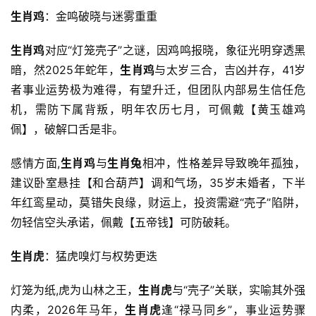
生肖鸡
：金鸣破晓与迷雾重重
生肖鸡
对应“灯笼壳子”之谜，因鸡鸣报晓，象征光明穿透黑
暗，然2025年蛇年，
生肖鸡
与太岁三合，吉凶并存，41岁
者事业运势极为难得，有望升迁，但团队内部易生信任危
机，需防下属背叛，明年农历七月，可佩戴【黄玉雄鸡
佩】，破解口舌是非。
感情方面,
生肖鸡
与
生肖兔
相冲，性格差异导致晚年孤独，
建议卧室悬挂【和合葫芦】调和气场，35岁未婚者，下半
年红鸾星动，莫错失良缘，财运上，投资需避“壳子”陷阱，
勿轻信空头承诺，佩戴【五帝钱】可防破耗。
生肖虎
：猛虎嗅灯与权势更迭
灯笼为纸,虎为山林之王，
生肖虎
与“壳子”关联，实喻其外强
内柔，2026年马年，
生肖虎
逢“禄马同乡”，事业运势骤