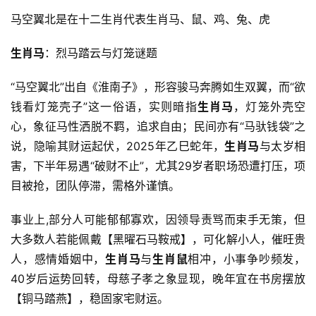
马空翼北是在十二生肖代表生肖马、鼠、鸡、兔、虎
生肖马
：烈马踏云与灯笼谜题
“马空翼北”出自《淮南子》，形容骏马奔腾如生双翼，而“欲
钱看灯笼壳子”这一俗语，实则暗指
生肖马
，灯笼外壳空
心，象征马性洒脱不羁，追求自由；民间亦有“马驮钱袋”之
说，隐喻其财运起伏，2025年乙巳蛇年，
生肖马
与太岁相
害，下半年易遇“破财不止”，尤其29岁者职场恐遭打压，项
目被抢，团队停滞，需格外谨慎。
事业上,部分人可能郁郁寡欢，因领导责骂而束手无策，但
大多数人若能佩戴【黑曜石马鞍戒】，可化解小人，催旺贵
人，感情婚姻中，
生肖马
与
生肖鼠
相冲，小事争吵频发，
40岁后运势回转，母慈子孝之象显现，晚年宜在书房摆放
【铜马踏燕】，稳固家宅财运。