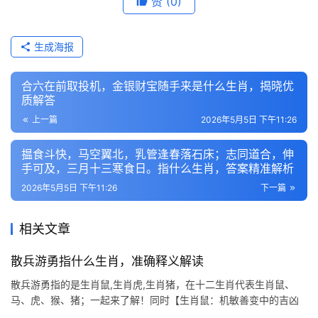
赞
(0)
生成海报
合六在前取投机，金银财宝随手来是什么生肖，揭晓优
质解答
上一篇
2026年5月5日 下午11:26
揾食斗快，马空翼北，乳管逢春落石床；志同道合，伸
手可及，三月十三寒食日。指什么生肖，答案精准解析
2026年5月5日 下午11:26
下一篇
相关文章
散兵游勇指什么生肖，准确释义解读
散兵游勇指的是生肖鼠,生肖虎,生肖猪，在十二生肖代表生肖鼠、
马、虎、猴、猪；一起来了解！同时【生肖鼠：机敏善变中的吉凶
博弈】 2026年对生肖鼠而言，是吉凶交织的转折点，上半年易遇