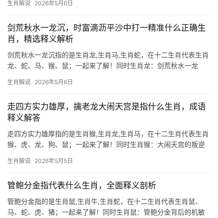
生肖解说
2026年5月6日
机，鼠为十二生肖之首，体型虽小却机敏过人，恰如成语中“衣不蔽
体”的弱者形
剑荒秋水一龙沉，时富滴沥平沙中打一精准什么正确生
肖，精选释义解析
剑荒秋水一龙沉指的是生肖龙,生肖马,生肖蛇，在十二生肖代表生肖
龙、蛇、马、猴、鼠；一起来了解！同时生肖龙：剑荒秋水一龙
沉，时来运转破云霄 “剑荒秋水一龙沉”暗喻生肖龙在逆境中蛰伏待
生肖解说
2026年5月6日
机，如同沉入秋水的龙影，看似沉寂却暗藏锋芒，2024甲辰龙年对
生肖龙而言极为难
走四方实力雄厚，擒老龙大闹天宫是指什么生肖，成语
释义解答
走四方实力雄厚指的是生肖猴,生肖龙,生肖马，在十二生肖代表生肖
猴、虎、龙、狗、鼠；一起来了解！同时生肖猴：大闹天宫的叛逆
与智慧 “走四方实力雄厚，擒老龙大闹天宫”这一俗语，暗指的正是
生肖解说
2026年5月5日
生肖猴，猴子上天入地、无所不能的形象，恰如《西游记》中孙悟
空大闹天宫的桀骜不
管鲍分金指代表什么生肖，全面释义剖析
管鲍分金指的是生肖鼠,生肖牛,生肖蛇，在十二生肖代表生肖鼠、
马、蛇、虎、猪；一起来了解！同时生肖鼠：管鲍分金背后的机敏