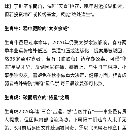
球】于卧室东南角，催旺“天喜”桃花，晚年财运虽显低迷，
但若投资地产或长线基金，反能“绝处逢生”。
生肖牛：稳中藏险的“太岁余威”
生肖牛虽已过本命年，2026年仍受太岁余波影响，春冬两
季事业运势格外低迷，易遭打压或边缘化，提案屡被驳回，
然35岁至47岁者，若有【麒麟瓶】镇守办公桌，可借“华
盖”星显才华，反倒因祸得福，感情上，与生肖羊相冲，小
事争吵频发，需避免在秋季做重大决定，健康方面，脾胃虚
弱者格外需防“病符”星作祟,每日晨饮姜茶可化煞。
生肖虎：破而后立的“将星”之局
生肖虎2026年逢“三合”吉运，然“吉凶并存”——事业虽有贵
人提携，但团队内部暗流涌动，下属阳奉阴违令人束手无
策，5月前后易因文件疏漏被问责，需以【黑曜石印章】盖