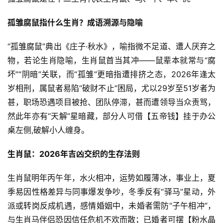
孤雏腐鼠指什么生肖？成语溯源与隐喻
“孤雏腐鼠”典出《庄子·秋水》，喻指微不足道、遭人厌弃之
物，若论生肖隐喻，生肖鼠首当其冲——鼠辈本就常与“腐
坏”“阴暗”关联，而“孤雏”更暗指遭排挤之态，2026年逢太
岁相刑，属鼠者易陷“破财不止”困局，尤以29岁至51岁者为
甚，职场恐遇项目被抢、团队停滞，甚而遭领导当众责骂，
然此年亦有“天解”星暗藏，部分人可借【五帝钱】挂于办公
桌左侧,破解小人缠身。
生肖鼠：2026年吉凶交织的生存法则
生肖鼠明年丙午年，水火相冲，运势如履薄冰，事业上，夏
季易因性格差异与同事爆发争吵，冬季反有“驿马”星动，外
派或转岗反成机遇，感情婚姻中，未婚者需防“子午相冲”，
与生肖马伴侣恐因信任危机不欢而散；已婚者可摆【粉水晶