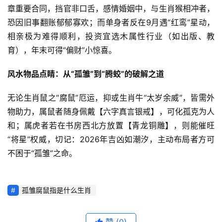
章重要合同，挡官非口舌，感情婚姻中，与生肖猴相冲者，
恐因旧事翻账郁郁寡欢；而单身者反在9月遇“红鸾”星动，
相亲极为难得顺利，投资宜选木属性行业（如出版、教
育），年末可得“偏财”小惊喜。
风水物品点睛：从“孤雏”到“腾蛟”的破解之道
无论生肖鼠之“腐鼠”厄运，抑或生肖牛“太岁余威”，皆需外
物助力，属鼠者随身佩戴【六字真言银戒】，可化孤克为人
和；属虎者若在书房西北方放置【青龙铜雕】，则能催旺
“将星”权威，切记：2026年吉凶如潮汐，主动布局者方可
不困于“孤雏”之命。
孤雏腐鼠指是什么生肖