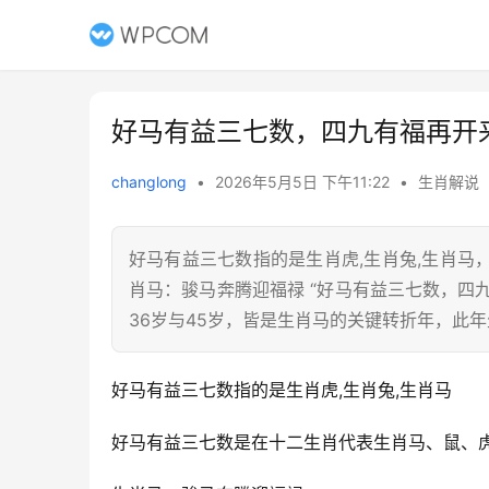
好马有益三七数，四九有福再开
changlong
•
2026年5月5日 下午11:22
•
生肖解说
好马有益三七数指的是生肖虎,生肖兔,生肖
肖马：骏马奔腾迎福禄 “好马有益三七数，四九有
36岁与45岁，皆是生肖马的关键转折年，此年
好马有益三七数指的是生肖虎,生肖兔,生肖马
好马有益三七数是在十二生肖代表生肖马、鼠、