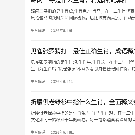
蹄闲三寻是什么生肖，精选释义解析
蹄闲三寻指的是生肖虎,生肖兔,生肖马，在十二生肖代表
原指骏马腾跃时蹄印间隔极远，后比喻志向高远、行动
人云“龙马精
生肖解说
2026年5月6日
见雀张罗猜打一最佳正确生肖，成语释
见雀张罗猜指的是生肖鸡,生肖牛,生肖蛇，在十二生肖
生肖为生肖鸡 “见雀张罗”本意为看见麻雀便张网捕捉
感，恰如张网待
生肖解说
2026年6月14日
折腰俱老绿衫中指什么生肖，全面释义
折腰俱老绿衫中指的是生肖兔,生肖马,生肖鸡，在十二
文化如同一幅绵延千年的画卷，每一笔都蕴含着深刻的
——生肖兔、生肖马和生肖
生肖解说
2026年5月6日