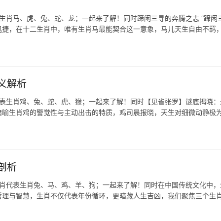
生肖马、虎、兔、蛇、龙；一起来了解！同时蹄闲三寻的奔腾之志 “蹄闲三
迅捷，在十二生肖中，唯有生肖马最能契合这一意象，马儿天生自由不羁
义解析
代表生肖鸡、兔、蛇、虎、猴；一起来了解！同时【见雀张罗】谜底揭晓：
，暗喻生肖鸡的警觉性与主动出击的特质，鸡司晨报晓，天生对细微动静极
剖析
生肖代表生肖兔、马、鸡、羊、狗；一起来了解！同时在中国传统文化中，
哲理与智慧，生肖不仅代表年份循环，更暗藏人生吉凶，我们聚焦三个生