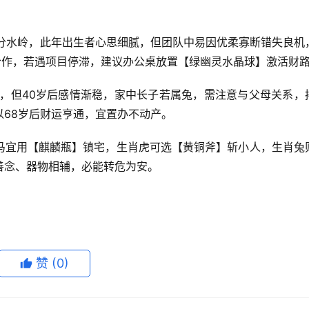
事业分水岭，此年出生者心思细腻，但团队中易因优柔寡断错失良机
合作，若遇项目停滞，建议办公桌放置【绿幽灵水晶球】激活财
折，但40岁后感情渐稳，家中长子若属兔，需注意与父母关系，
68岁后财运亨通，宜置办不动产。
马宜用【麒麟瓶】镇宅，生肖虎可选【黄铜斧】斩小人，生肖兔
善念、器物相辅，必能转危为安。
赞
(0)