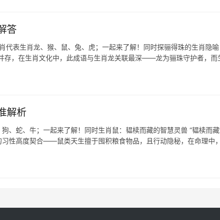
解答
生肖代表生肖龙、猴、鼠、兔、虎；一起来了解！同时探骊得珠的生肖隐喻 
险并存，在生肖文化中，此成语与生肖龙关联最深——龙为骊珠守护者，而
准解析
狗、蛇、牛；一起来了解！同时生肖鼠：韫椟而藏的智慧灵兽 “韫椟而藏
的习性高度契合——鼠类天生擅于囤积粮食物品，且行动隐秘，在命理中