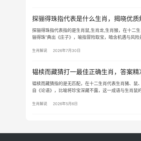
探骊得珠指代表是什么生肖，揭晓优质
探骊得珠指代表指的是生肖鼠,生肖龙,生肖猴，在十二
骊得珠”典出《庄子》，喻指冒险取宝，暗含机遇与风
猴擅智取、生肖鼠敢
生肖解说
2026年7月30日
韫椟而藏猜打一最佳正确生肖，答案精
韫椟而藏猜指的是无匹配，在十二生肖代表生肖猪、鼠、
自《论语》，比喻将珍宝深藏不露，这一成语与生肖鼠
肖
生肖解说
2026年5月6日