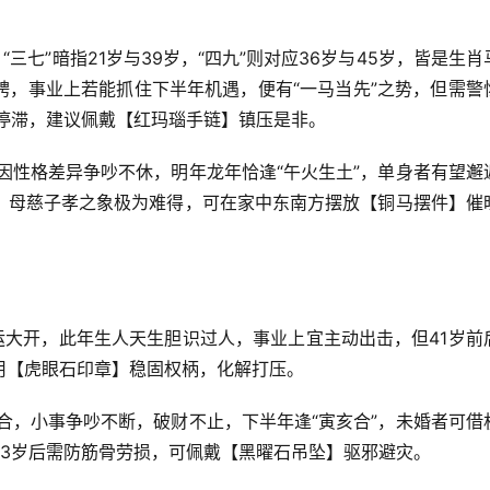
三七”暗指21岁与39岁，“四九”则对应36岁与45岁，皆是生肖
骋，事业上若能抓住下半年机遇，便有“一马当先”之势，但需警
停滞，建议佩戴【红玛瑙手链】镇压是非。
因性格差异争吵不休，明年龙年恰逢“午火生土”，单身者有望邂
，母慈子孝之象极为难得，可在家中东南方摆放【铜马摆件】催
福运大开，此年生人天生胆识过人，事业上宜主动出击，但41岁前
用【虎眼石印章】稳固权柄，化解打压。
合，小事争吵不断，破财不止，下半年逢“寅亥合”，未婚者可借
53岁后需防筋骨劳损，可佩戴【黑曜石吊坠】驱邪避灾。