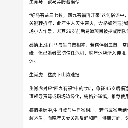
生肖马：骏马奔腾迎福禄
“好马有益三七数，四九有福再开来”这句俗语中，“
关键转折年，此年生人天生带火，命格如烈马驰
场小人作祟，尤其29岁前后易遭项目被抢或团队
感情上,生肖马与生肖鼠相冲，若遇伴侣属鼠，常
缘，但已婚者需防信任危机，晚年运势渐入佳境
运。
生肖虎：猛虎下山势难挡
生肖虎对应“四九有福”中的“九”，象征45岁后
遭领导责骂或职场边缘化，需格外谨慎，推荐使
感情婚姻中,生肖虎与生肖猴相刑，若与属猴者结
解矛盾，而晚年夫妻关系反趋和睦，健康方面，