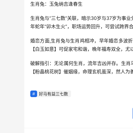
生肖兔：玉兔纳吉逢春生
生肖兔与“三七数”关联，暗示30岁与37岁为
年蛇年“卯木生火”，职场运势回升，可尝试跨界
婚恋方面,生肖兔与生肖鸡相冲，早年婚恋多波
【白玉如意】可促家宅和谐，晚年福寿双全，尤以
破解指引：无论属何生肖，流年吉凶并存。生肖
【粉晶桃花树】催姻缘，命理玄机虽深，然人为
好马有益三七数