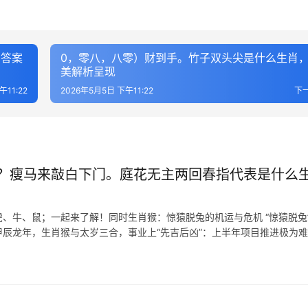
，答案
0，零八，八零）财到手。竹子双头尖是什么生肖
美解析呈现
午11:22
2026年5月5日 下午11:22
下
？瘦马来敲白下门。庭花无主两回春指代表是什么
、牛、鼠；一起来了解！同时生肖猴：惊猿脱兔的机运与危机 “惊猿脱兔
辰龙年，生肖猴与太岁三合，事业上“先吉后凶”：上半年项目推进极为难