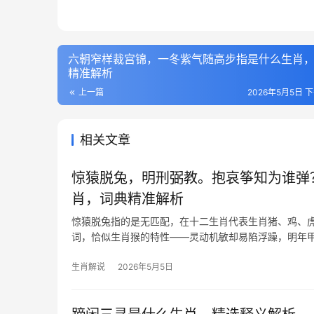
六朝窄样裁宫锦，一冬紫气随高步指是什么生肖
精准解析
上一篇
2026年5月5日 下
相关文章
惊猿脱兔，明刑弼教。抱哀筝知为谁弹
肖，词典精准解析
惊猿脱兔指的是无匹配，在十二生肖代表生肖猪、鸡、虎
词，恰似生肖猴的特性——灵动机敏却易陷浮躁，明年甲
生肖解说
2026年5月5日