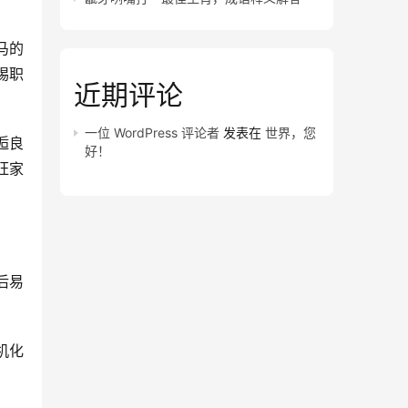
马的
惕职
近期评论
一位 WordPress 评论者
发表在
世界，您
逅良
好！
旺家
后易
机化