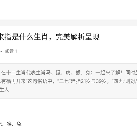
来指是什么生肖，完美解析呈现
•
阅读 1
马，在十二生肖代表生肖马、鼠、虎、猴、兔；一起来了解！同时
福再开来”这句俗语中，“三七”暗指21岁与39岁，“四九”则对
生人
虎、猴、兔