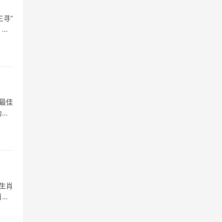
寻”
，古
最佳
为敏
生肖
肖