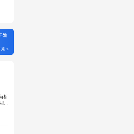
准确
一篇
解析
语描