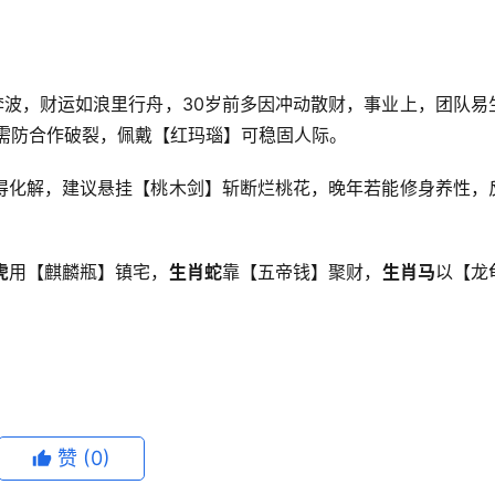
奔波，财运如浪里行舟，30岁前多因冲动散财，事业上，团队易
需防合作破裂，佩戴【红玛瑙】可稳固人际。
得化解，建议悬挂【桃木剑】斩断烂桃花，晚年若能修身养性，
虎
用【麒麟瓶】镇宅，
生肖蛇
靠【五帝钱】聚财，
生肖马
以【龙
。
赞
(0)