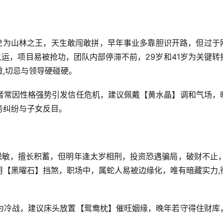
虎为山林之王，天生敢闯敢拼，早年事业多靠胆识开路，但过于
之运，项目易被抢功，团队内部停滞不前，29岁和41岁为关键转
,切忌与领导硬碰硬。
者常因性格强势引发信任危机，建议佩戴【黄水晶】调和气场，
务纠纷与子女反目。
聪敏，擅长积蓄，但明年逢太岁相刑，投资恐遇骗局，破财不止，
用【黑曜石】挡煞，职场中，属蛇人易被边缘化，唯有暗藏实力,
为冷战，建议床头放置【鸳鸯枕】催旺姻缘，晚年若守得住财库