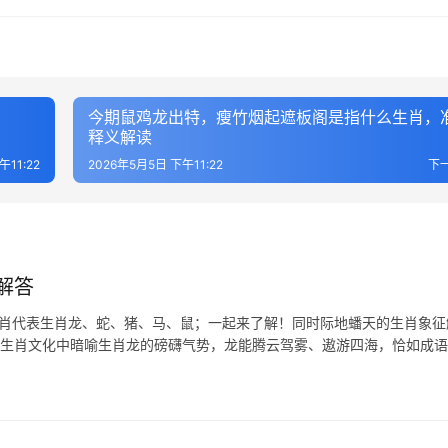
今期鼠鸡龙出特，瘦竹烟起遮板阁是指什么生肖，
释义解读
午11:22
2026年5月5日 下午11:22
下
解答
生肖代表生肖龙、蛇、猪、马、鼠；一起来了解！同时际地蟠天的生肖象征
在生肖文化中暗喻生肖龙的磅礴气势，龙能腾云驾雾、遨游四海，恰如成