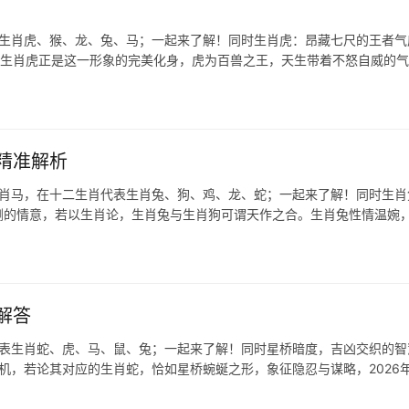
表生肖虎、猴、龙、兔、马；一起来了解！同时生肖虎：昂藏七尺的王者气
而生肖虎正是这一形象的完美化身，虎为百兽之王，天生带着不怒自威的气
精准解析
生肖马，在十二生肖代表生肖兔、狗、鸡、龙、蛇；一起来了解！同时生肖
悱恻的情意，若以生肖论，生肖兔与生肖狗可谓天作之合。生肖兔性情温婉
解答
代表生肖蛇、虎、马、鼠、兔；一起来了解！同时星桥暗度，吉凶交织的智
玄机，若论其对应的生肖蛇，恰如星桥蜿蜒之形，象征隐忍与谋略，2026