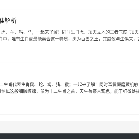
准解析
虎、羊、鸡、马；一起来了解！同时生肖虎：顶天立地的王者气度 “顶天
生肖中，唯有生肖虎最能契合这一特质，虎为百兽之王，其威仪与生俱来，
十二生肖代表生肖鼠、蛇、鸡、猪、猴；一起来了解！同时耳鬓厮磨藏机敏
聪慧恰似这般细腻缠绵，鼠为十二生肖之首，天生善察言观色，能于细微处