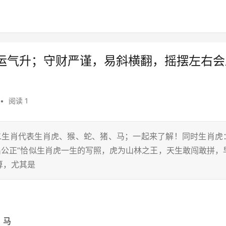
运气升；守财严谨，易斜横翻，摇摆左右会
•
阅读 1
十二生肖代表生肖虎、猴、蛇、猪、马；一起来了解！同时生肖虎
出公正”恰似生肖虎一生的写照，虎为山林之王，天生敢闯敢拼，
算，尤其是
、马