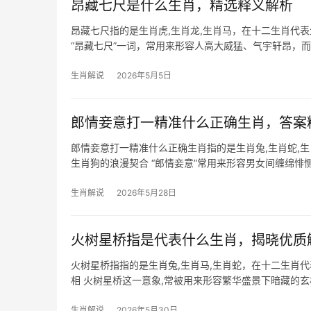
昂藏七尺是什么生肖，精选释义解析
昂藏七尺指的是生肖虎,生肖龙,生肖马，在十二生肖代
“昂藏七尺”一词，常用来形容人高大威猛、气宇轩昂，
势，尤其生于秋冬
生肖解说
2026年5月5日
郎情妾意打一精准什么正确生肖，答案
郎情妾意打一精准什么正确生肖指的是生肖兔,生肖蛇,
生肖狗的浪漫契合 “郎情妾意”常用来形容男女间缠绵
思细腻，恰如郎君柔情似水；生肖狗
生肖解说
2026年5月28日
火树星桥指是代表什么生肖，揭晓优质
火树星桥指指的是生肖兔,生肖马,生肖蛇，在十二生肖
相 火树星桥这一意象,常被用来形容繁华盛景下暗藏的
属蛇者而言，
生肖解说
2026年5月30日