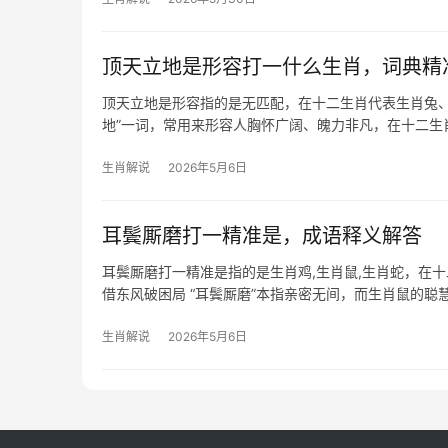
顶天立地是形容打一什么生肖，词典精
顶天立地是形容指的是无匹配，在十二生肖代表生肖兔、
地”一词，常用来形容人胸怀广阔、魄力非凡，在十二
云“虎
生肖解说
2026年5月6日
耳鬓厮磨打一精准是，成语释义解答
耳鬓厮磨打一精准是指的是生肖鸡,生肖鼠,生肖蛇，在
借东风破困局 “耳鬓厮磨”本指亲密无间，而生肖鼠的
机遇，2024甲辰年，
生肖解说
2026年5月6日