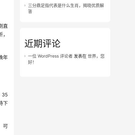
三分鼎足指代表是什么生肖，揭晓优质解
答
刚直
折，
近期评论
一位 WordPress 评论者
发表在
世界，您
晚年
好！
35
待下
，可