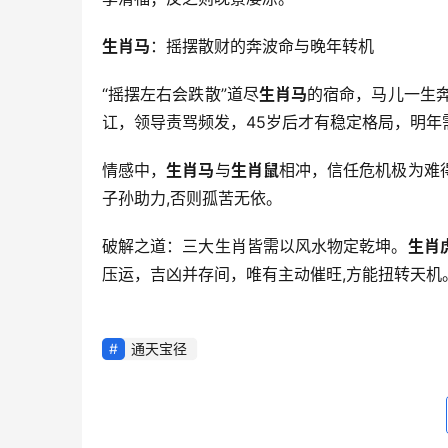
生肖马
：摇摆散财的奔波命与晚年转机
“摇摆左右会跌散”道尽
生肖马
的宿命，马儿一生
讧，领导责骂频发，45岁后才有稳定格局，明年
情感中，
生肖马
与
生肖鼠
相冲，信任危机极为难
子孙助力,否则孤苦无依。
破解之道：三大生肖皆需以风水物定乾坤。
生肖
压运，吉凶并存间，唯有主动催旺,方能扭转天机
通天宝径