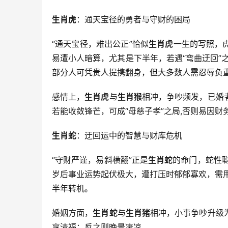
生肖虎
：通天宝径的勇者与守财的困局
“通天宝径，难出公正”恰似
生肖虎
一生的写照，
易遭小人暗算，尤其是下半年，若遇“弯曲迂回”
部分人可凭贵人提携翻身，但大多数人需忍辱负重
感情上，
生肖虎
与
生肖猴
相冲，争吵频发，已婚
若能收敛锋芒，可成“母慈子孝”之局,否则易因财
生肖蛇
：迂回运中的智慧与财库危机
“守财严谨，易斜横翻”正是
生肖蛇
的命门，蛇性
岁后事业运势起伏极大，遭打压时郁郁寡欢，需
半年转机。
婚姻方面，
生肖蛇
与
生肖猪
相冲，小事争吵升级
享清福；反之则晚景凄凉。