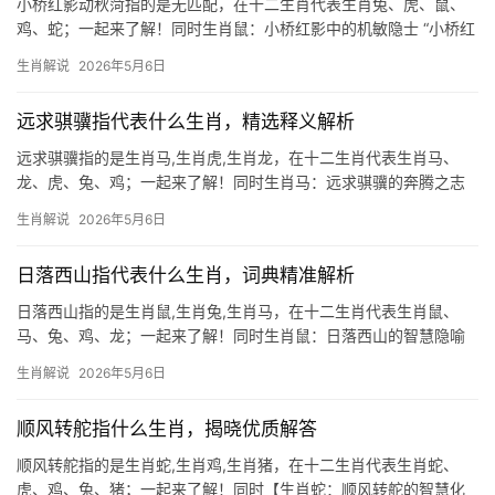
小桥红影动秋菏指的是无匹配，在十二生肖代表生肖兔、虎、鼠、
鸡、蛇；一起来了解！同时生肖鼠：小桥红影中的机敏隐士 “小桥红
影动秋菏，宋玉庭边不见人”这句诗暗藏玄机，不见人”隐喻隐匿特
生肖解说
2026年5月6日
性，恰合生肖鼠的智慧与低调，鼠为十二生肖之首，五行属水，天
生具
远求骐骥指代表什么生肖，精选释义解析
远求骐骥指的是生肖马,生肖虎,生肖龙，在十二生肖代表生肖马、
龙、虎、兔、鸡；一起来了解！同时生肖马：远求骐骥的奔腾之志
“远求骐骥”出自《后汉书》，比喻寻求贤才如千里马般珍贵，在生肖
生肖解说
2026年5月6日
文化中，生肖马正是这一意象的化身，马自古象征奋发向上，生肖
马人天生具有
日落西山指代表什么生肖，词典精准解析
日落西山指的是生肖鼠,生肖兔,生肖马，在十二生肖代表生肖鼠、
马、兔、鸡、龙；一起来了解！同时生肖鼠：日落西山的智慧隐喻
夕阳沉入山峦时，天地间明暗交迭，恰如生肖鼠之人的命运轨迹
生肖解说
2026年5月6日
——吉凶并存，转机暗藏，民间认为“日落西山”象征运势低潮，而生
肖鼠逢此象，往
顺风转舵指什么生肖，揭晓优质解答
顺风转舵指的是生肖蛇,生肖鸡,生肖猪，在十二生肖代表生肖蛇、
虎、鸡、兔、猪；一起来了解！同时【生肖蛇：顺风转舵的智慧化