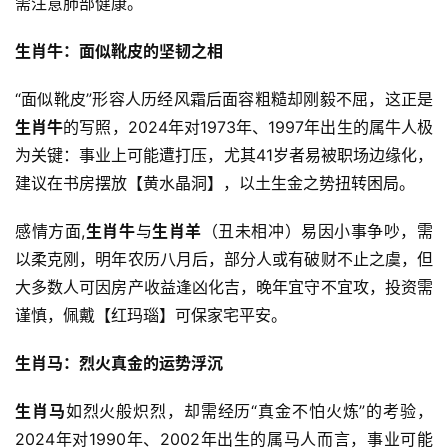
需注意肺部健康。
生肖牛：面似靴皮的坚韧之相
“面似靴皮”形容人历经风霜后面容粗糙却刚毅不屈，这正是
生肖牛
的写照，2024年对1973年、1997年出生的属牛人极
为关键：事业上可能遭打压，尤其41岁者易被职场边缘化，
建议在书房摆放【黄水晶洞】，以土生金之势扭转困局。
感情方面,
生肖牛
与
生肖羊
（丑未相冲）易因小事争吵，需
以柔克刚，明年农历八月后，部分人或有破财不止之虞，但
大多数人可因房产收益逢凶化吉，晚年宜守不宜攻，投资需
谨慎，佩戴【红玛瑙】可保家宅平安。
生肖马：烈火真金的运势浮沉
生肖马
如烈火般炽烈，却需经历“真金不怕火炼”的考验，
2024年对1990年、2002年出生的属马人而言，事业可能