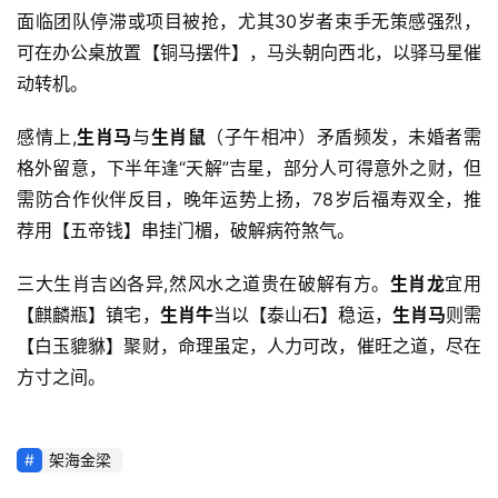
面临团队停滞或项目被抢，尤其30岁者束手无策感强烈，
可在办公桌放置【铜马摆件】，马头朝向西北，以驿马星催
动转机。
感情上,
生肖马
与
生肖鼠
（子午相冲）矛盾频发，未婚者需
格外留意，下半年逢“天解”吉星，部分人可得意外之财，但
需防合作伙伴反目，晚年运势上扬，78岁后福寿双全，推
荐用【五帝钱】串挂门楣，破解病符煞气。
三大生肖吉凶各异,然风水之道贵在破解有方。
生肖龙
宜用
【麒麟瓶】镇宅，
生肖牛
当以【泰山石】稳运，
生肖马
则需
【白玉貔貅】聚财，命理虽定，人力可改，催旺之道，尽在
方寸之间。
架海金梁