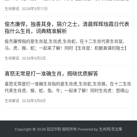
身】 “顺风转舵”一词，常被用来形容生肖蛇的机敏与变通，蛇在十
生肖解说
2026年5月17日
二生肖中代表灵活与谋略，2026年对属蛇者而言极为关键，尤其是
下半年，事
俊杰廉悍，独善其身，狷介之士，清晨辉辉烛霞日代表
指什么生肖，词典精准解析
俊杰廉悍指的是生肖鼠,生肖虎,生肖蛇，在十二生肖代表生肖鼠、
马、虎、猴、蛇；一起来了解！同时【生肖鼠：机敏善谋的隐士】
2026年对生肖鼠而言是吉凶交织之年，上半年易遇职场暗流，项目
生肖解说
2026年5月5日
被抢或遭小人中伤，尤其29岁至40岁者需警惕团队中的“笑面虎”，
然下半
喜怒无常是打一准确生肖，揭晓优质解答
喜怒无常是打一准确生肖指的是生肖虎,生肖蛇,生肖猴，在十二生肖
代表生肖虎、猴、蛇、兔、牛；一起来了解！同时生肖虎：怒啸山
林与隐忍蛰伏的双面性 山林之王的生肖虎，生来带着“喜怒无常”的
生肖解说
2026年5月6日
标签，寅虎地支藏甲木，如同狂风骤雨般情绪起伏，但木性亦赋予
其破土新生的韧性，2024
Copyright © 2026 冠迈华韵 版权所有 Powered by
生肖网
|
吾言集