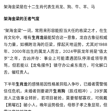
架海金梁是在十二生肖代表生肖龙、狗、牛、羊、马
架海金梁的王者气度
“架海金梁”一词，常用来形容能担当大任的栋梁之才，在生
肖文化中，唯有
生肖龙
最能契合这一意象，龙自古象征权威
与力量，如横跨沧海的巨梁，撑起天地运势，尤其对1988
年、2000年出生的属龙人而言，2024甲辰龙年将是“值太
岁”之年，吉凶并存：事业上可能遭遇团队停滞或领导责
骂，但若能以【龙龟摆件】镇守办公桌东南方，可化解口
舌，催旺贵人。
下半年
生肖龙
的感情易因性格差异陷入争吵，已婚者需警惕
信任危机，未婚者则要避开
生肖狗
（辰戌相冲），29岁属
龙人正值事业转折，若项目被抢，莫要郁郁寡欢，可佩戴
【黑曜石】破小人，晚年运势极佳，母慈子孝之象显现，但