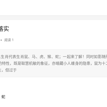
落实
•
阅读 1
十二生肖代表生肖鼠、马、虎、猴、蛇；一起来了解！同时如影随
”的特性，既是聪慧机敏的象征，亦暗藏小人缠身的隐患，鼠为十
生，但过于
、蛇