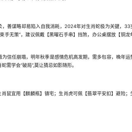
柔，善谋略却易陷入自我消耗，2024年对生肖蛇极为关键，33
“束手无策”，建议佩戴【黑曜石手串】挡煞，办公桌摆放【铜龙
级为信任崩塌，明年秋季是感情危机高发期，需多包容，晚年运
蛇需学会“破局”,莫让猜忌如影随形。
。生肖鼠宜用【麒麟瓶】镇宅；生肖虎可佩【翡翠平安扣】避险；