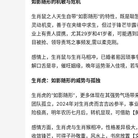
如影随形的机敏与危机
生肖鼠之人天生自带“如影随形”的特性，既是
灵动机变，善于在夹缝中求生，但过于锋芒毕露
业上有贵人提携，尤其29岁和41岁者，可能遇
目被抢、领导责骂之事频发,需以柔克刚。
感情上，生肖鼠与生肖马相冲，已婚者易因琐事
解口舌是非，催旺姻缘，晚年运势渐入佳境，若早
生肖虎：如影随形的威势与孤独
生肖虎的“如影随形”，更多体现在其强势气场
团队孤立，2024年对生肖虎而言吉凶参半，事
险极高，明年农历七月后，转机显现，可借助【黄
感情方面，生肖虎与生肖猴相冲，性格差异极大
收敛锋芒，可得子孙敬重，风水上，书房放置【文