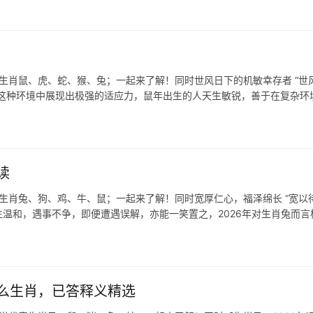
表生肖鼠、虎、蛇、猴、兔；一起来了解！同时世风日下的机敏幸存者 “世
在这种环境中展现出极强的适应力，鼠年出生的人天生敏锐，善于在复杂环
读
生肖兔、狗、鸡、牛、鼠；一起来了解！同时宽厚仁心，福泽绵长 “宽以待
温和，遇事不争，即便遭遇误解，亦能一笑置之，2026年对生肖兔而言
么生肖，已答释义精选