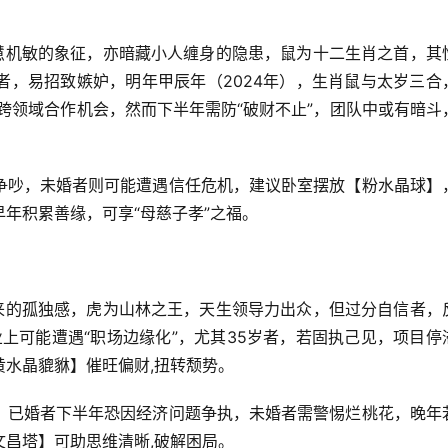
聪慧机敏的象征，亦暗藏小人缠身的隐患，鼠为十二生肖之首，其
者，易招致嫉妒，明年甲辰年（2024年），生肖鼠与太岁三合
到跨领域合作机会，然而下半年需防“破财不止”，团队中或有暗斗
争吵，未婚者则可能遭遇信任危机，建议卧室摆放【粉水晶球】
年积累善缘，可享“母慈子孝”之福。
带来的孤独感，虎为山林之王，天生领导力出众，但过分自信者，
业上可能遭遇“职场边缘化”，尤其35岁者，若固执己见，项目停
水晶貔貅】催旺偏财,扭转颓势。
，已婚者下半年恐因经济问题争执，未婚者需警惕烂桃花，晚年
昌塔】可助思维清晰,破解困局。