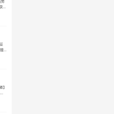
运势
获跨
征
，擅
者】
化，