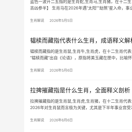
蓝色一波开二五指的是生肖蛇,生肖马,生肖猪，在十二
吉凶参半】 生肖马在2026年遇“太阳”“劫煞”星入命
界合作
生肖解说
2026年5月5日
韫椟而藏指代表什么生肖，成语释义解
韫椟而藏指的是生肖鼠,生肖牛,生肖虎，在十二生肖代
“韫椟而藏”出自《论语》，原指将美玉藏在匣中，比喻
长隐匿，尤其在
生肖解说
2026年5月6日
拉捭摧藏指是什么生肖，全面释义剖析
拉捭摧藏指的是生肖鼠,生肖虎,生肖猪，在十二生肖代
2026年对生肖鼠而言极为关键，尤其是下半年事业宫受
若遭领导
生肖解说
2026年6月6日