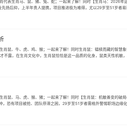
生肖代表生肖马、鼠、猪、兔、蛇；一起来了解！同时【生肖马：2026年
，事业先扬后抑，上半年贵人提携，项目推进极为难得，尤以29岁至51岁者易
析
表生肖鼠、牛、虎、鸡、猴；一起来了解！同时生肖鼠：韫椟而藏的智慧象
怀才不露，在生肖文化中，生肖鼠恰恰是这一品质的化身，鼠类天性机敏
表生肖鼠、马、虎、猴、猪；一起来了解！同时【生肖鼠：机敏善变的破局
冲，恐有项目被抢、团队停滞之困，29岁至51岁者需格外警惕职场边缘