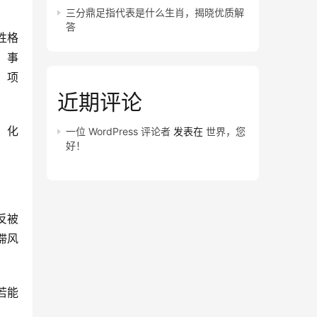
三分鼎足指代表是什么生肖，揭晓优质解
答
性格
，事
，项
近期评论
，化
一位 WordPress 评论者
发表在
世界，您
好！
反被
滞风
若能