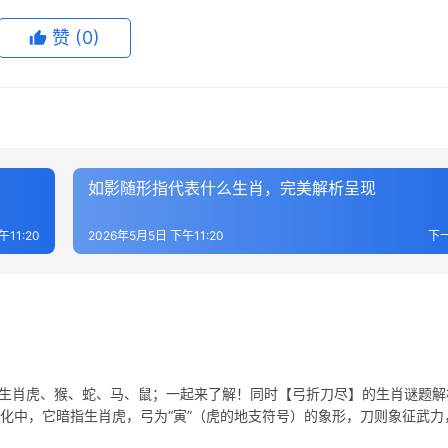
赞
(0)
如影随形指代表什么生肖，完美解析呈现
午11:20
2026年5月5日 下午11:20
下
表生肖虎、猴、蛇、马、鼠；一起来了解！同时【弓折刀尽】的生肖谜题解
文化中，它暗指生肖虎，弓为“寅”（虎的地支符号）的象形，刀则象征武力