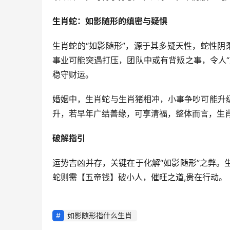
生肖蛇：如影随形的缜密与疑惧
生肖蛇的“如影随形”，源于其多疑天性，蛇性阴
事业可能突遇打压，团队中或有背叛之事，令人
稳守财运。
婚姻中，生肖蛇与生肖猪相冲，小事争吵可能升
升，若早年广结善缘，可享清福，整体而言，生肖
破解指引
运势吉凶并存，关键在于化解“如影随形”之弊
蛇则需【五帝钱】破小人，催旺之道,贵在行动。
如影随形指什么生肖