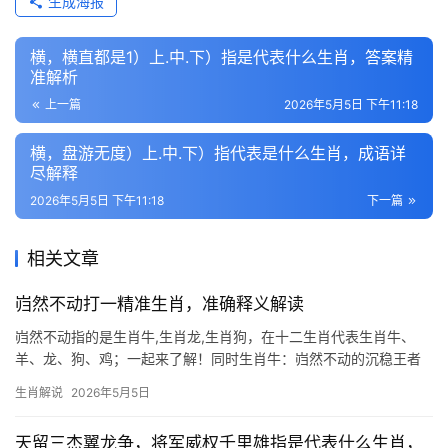
生成海报
横，横直都是1）上.中.下）指是代表什么生肖，答案精
准解析
上一篇
2026年5月5日 下午11:18
横，盘游无度）上.中.下）指代表是什么生肖，成语详
尽解释
2026年5月5日 下午11:18
下一篇
相关文章
岿然不动打一精准生肖，准确释义解读
岿然不动指的是生肖牛,生肖龙,生肖狗，在十二生肖代表生肖牛、
羊、龙、狗、鸡；一起来了解！同时生肖牛：岿然不动的沉稳王者
“岿然不动”一词，恰如生肖牛的秉性——稳如泰山，坚若磐石，在十
生肖解说
2026年5月5日
二生肖中，牛象征勤勉与耐力，无论风雨如何肆虐，它始终低头耕
耘，不为外物
天留三杰翼龙争，将军威权千里雄指是代表什么生肖，