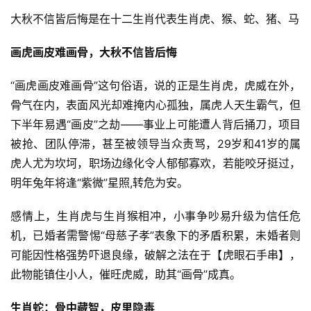
大秋不信皆后悔是在十二生肖代表生肖虎、猴、蛇、猪、马
画虎画皮难画骨，大秋不信皆后悔
“画虎画皮难画骨”这句俗语，说的正是生肖虎，虎威在外，
骨气在内，表面风光却难掩内心孤独，属虎人天生霸气，但
下半年易遇“画皮”之劫——事业上可能遭人背后捅刀，项目
被抢、团队停滞，甚至被领导当众责骂，29岁和41岁的属
虎人尤为坎坷，职场边缘化令人郁郁寡欢，若能咬牙挺过，
明年兔年将逢“紫微”星照,转危为安。
感情上，生肖虎与生肖猴相冲，小事争吵易升级为信任危
机，已婚者需警惕“母慈子孝”表象下的矛盾积累，未婚者则
可能因性格强势吓退良缘，破解之法在于【虎眼石手串】，
此物能镇住小人，催旺虎威，助其“画骨”成真。
生肖蛇：骨中藏智，皮里隐毒