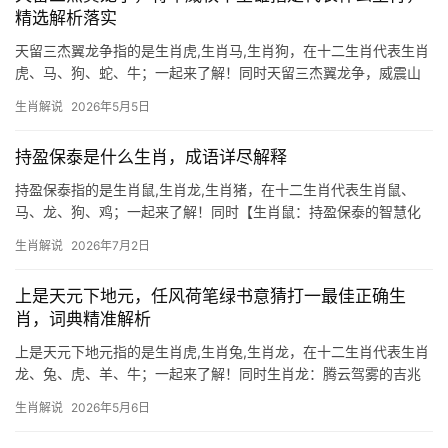
精选解析落实
天留三杰翼龙争指的是生肖虎,生肖马,生肖狗，在十二生肖代表生肖
虎、马、狗、蛇、牛；一起来了解！同时天留三杰翼龙争，威震山
河的将星命格 “天留三杰翼龙争”暗藏玄机，将军威权千里雄”一句，
生肖解说
2026年5月5日
锋芒直指生肖虎，虎为百兽之王，命带将星，自古与“权柄”“征战”相
联，202
持盈保泰是什么生肖，成语详尽解释
持盈保泰指的是生肖鼠,生肖龙,生肖猪，在十二生肖代表生肖鼠、
马、龙、狗、鸡；一起来了解！同时【生肖鼠：持盈保泰的智慧化
身】 生肖鼠在十二生肖中位列首位，天生具备敏锐的洞察力和灵活
生肖解说
2026年7月2日
的应变能力，所谓“持盈保泰”，正是形容其善于在顺境中未雨绸缪，
逆境时化险为
上是天元下地元，任风荷笔绿书意猜打一最佳正确生
肖，词典精准解析
上是天元下地元指的是生肖虎,生肖兔,生肖龙，在十二生肖代表生肖
龙、兔、虎、羊、牛；一起来了解！同时生肖龙：腾云驾雾的吉兆
与隐忧 2024甲辰年，生肖龙逢本命年，吉凶交织如风云变幻，上半
生肖解说
2026年5月6日
年“天元”之气旺盛，事业易得贵人提携，尤其29岁者可能遇跨行业
机遇；但下半