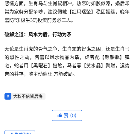
感情方面，生肖马与生肖鼠相冲，热恋时如胶似漆，婚后却
常为家务分配争吵，建议佩戴【红玛瑙坠】稳固姻缘，晚年
需防“乐极生悲”,投资前务必三思。
破解之道：风水为盾，行动为矛
无论是生肖虎的骨气之争、生肖蛇的智谋之困，还是生肖马
的烈性之劫，皆需以风水物品为盾，虎者配【麒麟瓶】镇
宅，蛇者用【黑曜石】挡煞，马者靠【黄水晶】聚财，运势
吉凶并存，唯主动催旺,方能破局。
大秋不信皆后悔
赞
(0)