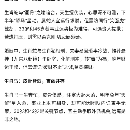
生肖蛇与“画骨”之喻暗合，天生擅伪装，心思深不可测，下
半年“驿马”星动，属蛇人宜远行求财，但需防同行“笑面虎”
截胡，33岁和45岁者事业运势极为难得，可遇贵人提携；
若遭打压，则需以柔克刚,切忌硬碰硬。
婚姻中，生肖蛇与生肖猪相刑，夫妻易因琐事冷战，推荐悬
挂【九宫八卦镜】于卧室，化解刑冲，转“毒”为福，晚年财
运丰隆，但需谨记“破财不止”之诫,莫贪横财。
生肖马：皮骨皆烈，吉凶并存
生肖马一生奔忙，皮骨俱燃，注定大起大落，明年兔年“天
解”星入命，事业上本可翻身，却可能因团队内讧束手无
策，30岁和42岁是关键节点，宜主动争取外派机会,远离是
非之地。