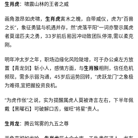
生肖虎
：啸震山林的王者之威
画角激昂如虎啸，
生肖虎
寅木之魄，自带威仪，虎为“百兽
之长”，象征勇猛与机遇并存，然“虎落平阳”一词亦警示属虎
者莫逞匹夫之勇，33岁前后易因冲动致团队停滞,需以柔克
刚。
明年冲太岁之年，职场边缘化风险陡增，可于办公桌左方放
置【青龙剑】斩小人，感情方面，与
生肖猴
相刑，信任危机
频现，需多示弱沟通，45岁后运势回转，“虎跃龙门”之象极
为难得,宜把握投资良机。
“为虎作伥”之说，实为提醒属虎人莫被谗言左右，下半年佩
戴【黑曜石】可破解口舌，催旺“将星”贵人。
生肖龙
：腾云驾雾的九五之尊