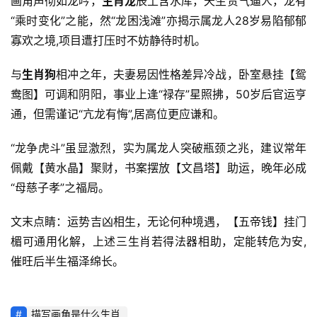
画角声彻如龙吟，
生肖龙
辰土含水库，天生贵气逼人，龙有
“乘时变化”之能，然“龙困浅滩”亦揭示属龙人28岁易陷郁郁
寡欢之境,项目遭打压时不妨静待时机。
与
生肖狗
相冲之年，夫妻易因性格差异冷战，卧室悬挂【鸳
鸯图】可调和阴阳，事业上逢“禄存”星照拂，50岁后官运亨
通，但需谨记“亢龙有悔”,居高位更应谦和。
“龙争虎斗”虽显激烈，实为属龙人突破瓶颈之兆，建议常年
佩戴【黄水晶】聚财，书案摆放【文昌塔】助运，晚年必成
“母慈子孝”之福局。
文末点睛：运势吉凶相生，无论何种境遇，【五帝钱】挂门
楣可通用化解，上述三生肖若得法器相助，定能转危为安,
催旺后半生福泽绵长。
描写画角是什么生肖