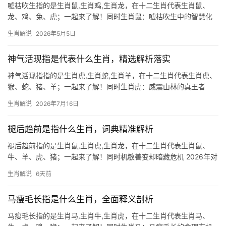
嘘枯吹生指的是生肖鼠,生肖鸡,生肖龙，在十二生肖代表生肖鼠、
龙、鸡、兔、虎；一起来了解！同时生肖鼠：嘘枯吹生中的智慧化
身 “嘘枯吹生”典出《庄子》，形容以言语化腐朽为神奇的能力，而
生肖解说
2026年5月5日
生肖鼠正是这一智慧的绝佳代言，鼠辈机敏善变，逢凶化吉的本领
堪称一绝，20
神气活现指是代表什么生肖，精选解析落实
神气活现指指的是生肖虎,生肖蛇,生肖羊，在十二生肖代表生肖虎、
猴、蛇、猪、羊；一起来了解！同时生肖虎：威震山林的真王者
2026年对生肖虎而言极为难得，既是“太岁相合”之年，又是事业跃
生肖解说
2026年7月16日
升之机，29岁至51岁者，若此前郁郁寡欢于职场边缘化，明年将逢
【青龙剑
褪后趋前是指什么生肖，词典精准解析
褪后趋前指的是生肖鼠,生肖虎,生肖龙，在十二生肖代表生肖鼠、
牛、羊、虎、猪；一起来了解！同时机敏善变却暗藏危机 2026年对
于生肖鼠而言，可谓吉凶交织，上半年易遇贵人提携，尤其从事创
生肖解说
6天前
意行业的29岁至51岁群体，项目推进极为顺利，但下半年恐遭职场
边缘化，
马瘦毛长指是什么生肖，全面释义剖析
马瘦毛长指的是生肖马,生肖牛,生肖虎，在十二生肖代表生肖马、