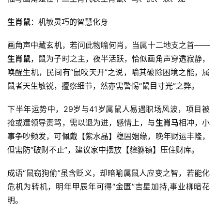
生肖鼠
：机敏灵巧的智慧化身
画角声中藏玄机，若问此物喻何肖，当属十二地支之首——
生肖鼠
，鼠为子时之主，夜半活跃，恰似画角声穿透寂静，
唤醒生机，民间有“鼠咬天开”之说，喻其破除困境之能，属
鼠者天生敏锐，擅察细节，然亦需警惕“鼠目寸光”之弊。
下半年运势中，29岁与41岁属鼠人易遇职场风波，项目被
抢或遭领导责骂，需以退为进，感情上，与
生肖马
相冲，小
事争吵频发，可佩戴【紫水晶】稳固姻缘，晚年财运丰隆，
但需防“破财不止”，建议家中摆放【貔貅镇】压住财库。
成语“鼠窃狗偷”虽含贬义，却暗喻属鼠人应变之智，若能化
危机为转机，明年甲辰年可得“金匮”吉星加持,事业柳暗花
明。