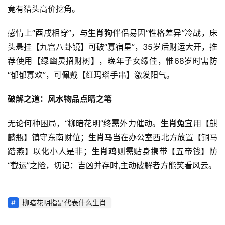
竟有猎头高价挖角。
感情上“酉戌相穿”，与
生肖狗
伴侣易因“性格差异”冷战，床
头悬挂【九宫八卦镜】可破“寡宿星”，35岁后财运大开，推
荐使用【绿幽灵招财树】，晚年子女缘佳，惟68岁时需防
“郁郁寡欢”，可佩戴【红玛瑙手串】激发阳气。
破解之道：风水物品点睛之笔
无论何种困局，“柳暗花明”终需外力催动。
生肖兔
宜用【麒
麟瓶】镇守东南财位；
生肖马
当在办公室西北方放置【铜马
踏燕】以化小人是非；
生肖鸡
则需贴身携带【五帝钱】防
“截运”之险，切记：吉凶并存时,主动破解者方能笑看风云。
柳暗花明指是代表什么生肖