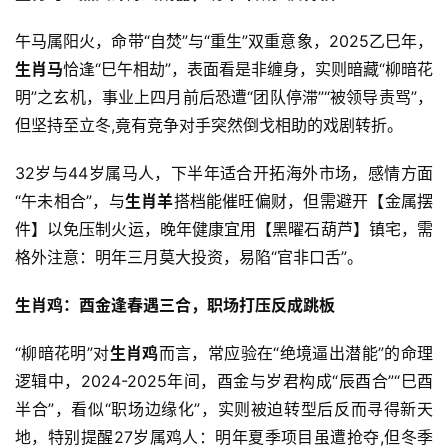
午马属阳火，命带“自焚”与“重生”双重意象，2025乙巳年，
生肖马
恰逢“巳午相劫”，表面看是非缠身，实则暗藏“柳暗花
明”之玄机，事业上四月前后恐遭“团队停滞”“被领导责骂”，
但坚持至立冬,竟有竞争对手突然倒戈相助的戏剧转折。
32岁与44岁属马人，下半年适合开拓海外市场，感情方面
“午未相合”，与
生肖羊
搭档能催旺偏财，但需避开【金属摆
件】以免压制火运，晚年健康宜用【黑曜石葫芦】镇宅，需
格外注意：明年三月莫大投资，易陷“官非口舌”。
生肖鸡：酉金逢春遇三合，职场打压反成跳板
“柳暗花明”对
生肖鸡
而言，常应验在“绝境逼出潜能”的命理
逻辑中，2024-2025年间，酉金与岁君构成“辰酉合”“巳酉
半合”，看似“职场边缘化”，实则被迫转型后反而寻得新天
地，特别提醒27岁属鸡人：明年夏季项目虽遭抢夺,但冬季