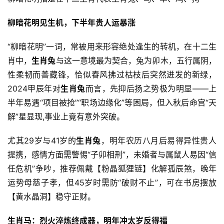
柳暗花明见生机，下半年贵人运暴涨
“柳暗花明”一词，常被用来形容绝处逢生的转机，在十二生
肖中，
生肖兔
与这一意境最为契合，兔为卯木，五行属阴，
性柔韧而善藏锋，恰似春风拂过枯枝后突然迸发的新绿，
2024甲辰年对
生肖兔
而言，先抑后扬之势极为明显——上
半年易遇“项目被抢”“职场边缘化”等困局，但入秋后命宫“天
解”星显现,事业上竟有意外突破。
尤其29岁与41岁的
生肖兔
，明年农历八月后易得异性贵人
提携，感情方面需警惕“子卯相刑”，未婚者与属鼠人易因“信
任危机”争吵，推荐佩戴【粉晶狐狸链】化解孤辰煞，晚年
运势母慈子孝，但45岁时需防“破财不止”，可在书房摆放
【黄水晶洞】稳守正财。
生肖马：烈火淬炼终成器，明年冲太岁反得福