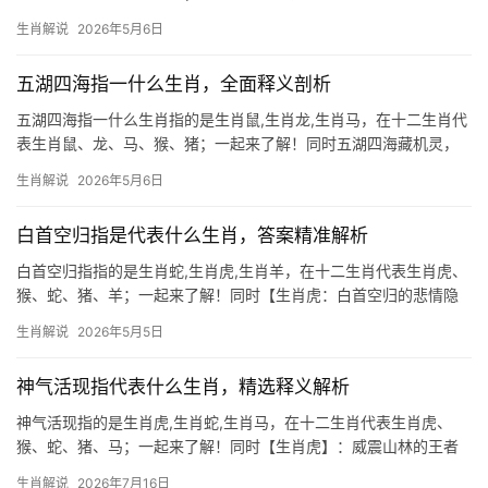
云衢的王者象征 “大鹏一日同风起，扶摇直上九万里”，这句诗恰似
生肖解说
2026年5月6日
生肖龙的命格写照，龙为十二生肖中唯一的神兽，天生自带贵气，
其腾云驾雾之姿与大鹏翱
五湖四海指一什么生肖，全面释义剖析
五湖四海指一什么生肖指的是生肖鼠,生肖龙,生肖马，在十二生肖代
表生肖鼠、龙、马、猴、猪；一起来了解！同时五湖四海藏机灵，
聚财纳福有玄机 “五湖四海”在生肖文化中常暗指生肖鼠，因其天性
生肖解说
2026年5月6日
机敏、适应力强，能穿梭于广阔天地间觅得生机，鼠为十二生肖之
首，象征智慧与财富，民间
白首空归指是代表什么生肖，答案精准解析
白首空归指指的是生肖蛇,生肖虎,生肖羊，在十二生肖代表生肖虎、
猴、蛇、猪、羊；一起来了解！同时【生肖虎：白首空归的悲情隐
喻】 “白首空归”一词，常指晚年壮志未酬，暗合生肖虎一生傲骨却
生肖解说
2026年5月5日
易陷孤勇的命运，2026年对属虎人极为关键，尤其是51岁后群体，
事业恐遭
神气活现指代表什么生肖，精选释义解析
神气活现指的是生肖虎,生肖蛇,生肖马，在十二生肖代表生肖虎、
猴、蛇、猪、马；一起来了解！同时【生肖虎】：威震山林的王者
之相 神气活现的生肖虎，生来便带着一股不怒自威的气势，虎为百
生肖解说
2026年7月16日