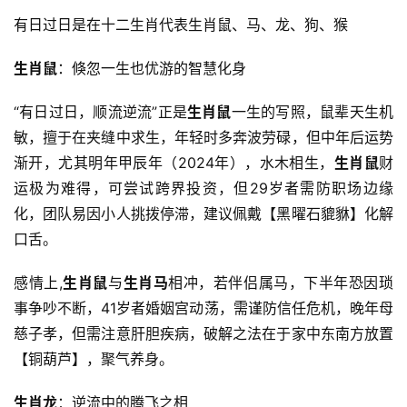
有日过日是在十二生肖代表生肖鼠、马、龙、狗、猴
生肖鼠
：倏忽一生也优游的智慧化身
“有日过日，顺流逆流”正是
生肖鼠
一生的写照，鼠辈天生机
敏，擅于在夹缝中求生，年轻时多奔波劳碌，但中年后运势
渐开，尤其明年甲辰年（2024年），水木相生，
生肖鼠
财
运极为难得，可尝试跨界投资，但29岁者需防职场边缘
化，团队易因小人挑拨停滞，建议佩戴【黑曜石貔貅】化解
口舌。
感情上,
生肖鼠
与
生肖马
相冲，若伴侣属马，下半年恐因琐
事争吵不断，41岁者婚姻宫动荡，需谨防信任危机，晚年母
慈子孝，但需注意肝胆疾病，破解之法在于家中东南方放置
【铜葫芦】，聚气养身。
生肖龙
：逆流中的腾飞之相