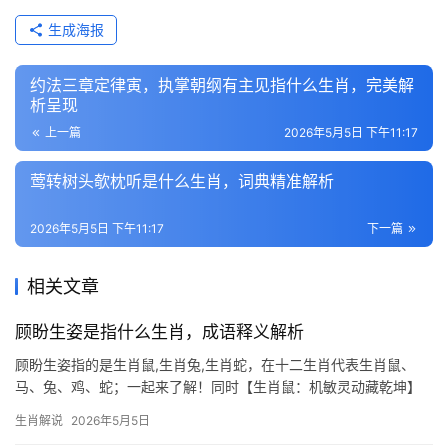
生成海报
约法三章定律寅，执掌朝纲有主见指什么生肖，完美解
析呈现
上一篇
2026年5月5日 下午11:17
莺转树头欹枕听是什么生肖，词典精准解析
2026年5月5日 下午11:17
下一篇
相关文章
顾盼生姿是指什么生肖，成语释义解析
顾盼生姿指的是生肖鼠,生肖兔,生肖蛇，在十二生肖代表生肖鼠、
马、兔、鸡、蛇；一起来了解！同时【生肖鼠：机敏灵动藏乾坤】
顾盼生姿一词，恰似生肖鼠眸中闪烁的精光，此生肖天生自带三分
生肖解说
2026年5月5日
灵气，遇事总能七拐八绕寻得生路，2026年对生肖鼠而言极为关