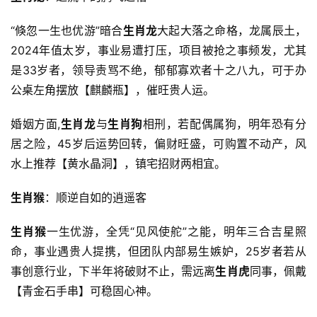
“倏忽一生也优游”暗合
生肖龙
大起大落之命格，龙属辰土，
2024年值太岁，事业易遭打压，项目被抢之事频发，尤其
是33岁者，领导责骂不绝，郁郁寡欢者十之八九，可于办
公桌左角摆放【麒麟瓶】，催旺贵人运。
婚姻方面,
生肖龙
与
生肖狗
相刑，若配偶属狗，明年恐有分
居之险，45岁后运势回转，偏财旺盛，可购置不动产，风
水上推荐【黄水晶洞】，镇宅招财两相宜。
生肖猴
：顺逆自如的逍遥客
生肖猴
一生优游，全凭“见风使舵”之能，明年三合吉星照
命，事业遇贵人提携，但团队内部易生嫉妒，25岁者若从
事创意行业，下半年将破财不止，需远离
生肖虎
同事，佩戴
【青金石手串】可稳固心神。