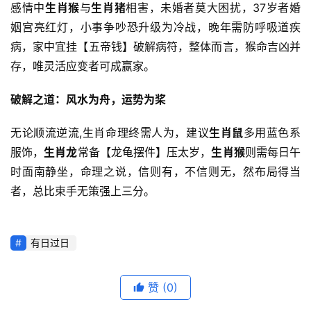
感情中
生肖猴
与
生肖猪
相害，未婚者莫大困扰，37岁者婚
姻宫亮红灯，小事争吵恐升级为冷战，晚年需防呼吸道疾
病，家中宜挂【五帝钱】破解病符，整体而言，猴命吉凶并
存，唯灵活应变者可成赢家。
破解之道：风水为舟，运势为桨
无论顺流逆流,生肖命理终需人为，建议
生肖鼠
多用蓝色系
服饰，
生肖龙
常备【龙龟摆件】压太岁，
生肖猴
则需每日午
时面南静坐，命理之说，信则有，不信则无，然布局得当
者，总比束手无策强上三分。
有日过日
赞
(0)