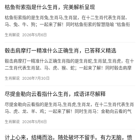
键，尤其下半年
枯鱼衔索指是什么生肖，完美解析呈现
枯鱼衔索指的是生肖兔,生肖马,生肖鼠，在十二生肖代表生肖鼠、
马、兔、牛、狗；一起来了解！同时枯鱼衔索的智慧隐喻 “枯鱼衔
索”出自《庄子·外物》，字面意为干涸的鱼咬着绳索求生，暗喻困境
生肖解说
2026年5月6日
中的机智突围，在生肖文化中，这一成语与生肖鼠的灵动机敏高度
契合，鼠居十
毂击肩摩打一精准什么正确生肖，已答释义精选
毂击肩摩打一精准什么正确生肖指的是生肖蛇,生肖鼠,生肖虎，在十
二生肖代表生肖鼠、马、虎、猴、蛇；一起来了解！同时毂击肩摩
中的机敏王者 “毂击肩摩”一词，形容车马行人拥挤喧嚣的场景，暗
生肖解说
2026年7月30日
喻竞争激烈的环境，若论十二生肖中谁能在此般局面中游刃有余，
生肖鼠当属第一，鼠为子水，天生聪
尽提金勒向云看指什么生肖，成语详尽解释
尽提金勒向云看指的是生肖马,生肖虎,生肖龙，在十二生肖代表生肖
马、虎、龙、羊、鸡；一起来了解！同时生肖马：金勒向云看的气
魄与机遇 “金勒向云看”出自古诗词，描绘骏马昂首向天的英姿，暗
生肖解说
2026年5月6日
喻志向高远、机遇将至，在生肖文化中，生肖马与这一意象完美契
合——马天性奔放，
计上心来，结绳而治。随处破坏不留手。有力无脑，愤