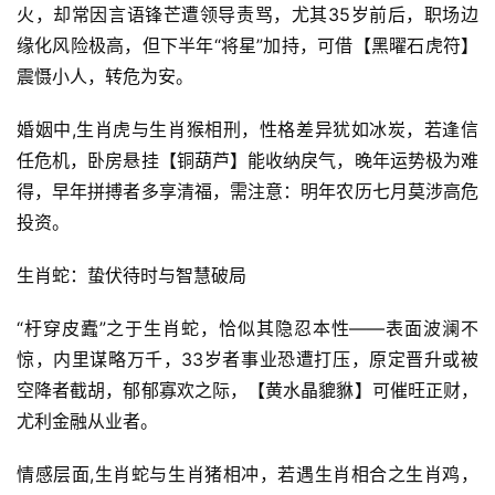
火，却常因言语锋芒遭领导责骂，尤其35岁前后，职场边
缘化风险极高，但下半年“将星”加持，可借【黑曜石虎符】
震慑小人，转危为安。
婚姻中,生肖虎与生肖猴相刑，性格差异犹如冰炭，若逢信
任危机，卧房悬挂【铜葫芦】能收纳戾气，晚年运势极为难
得，早年拼搏者多享清福，需注意：明年农历七月莫涉高危
投资。
生肖蛇：蛰伏待时与智慧破局
“杅穿皮蠹”之于生肖蛇，恰似其隐忍本性——表面波澜不
惊，内里谋略万千，33岁者事业恐遭打压，原定晋升或被
空降者截胡，郁郁寡欢之际，【黄水晶貔貅】可催旺正财，
尤利金融从业者。
情感层面,生肖蛇与生肖猪相冲，若遇生肖相合之生肖鸡，