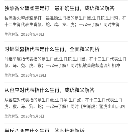
但下半
独添香火望虚空是打一最准确生肖，成语释义解答
独添香火望虚空是打一最准确生肖指的是生肖鼠,生肖蛇,生肖鸡，在
十二生肖代表生肖鼠、蛇、鸡、龙、虎；一起来了解！同时生肖
鼠：独添香火望虚空的灵慧化身 “独添香火望虚空”这句玄机暗藏的
生肖解说
2026年5月6日
谜面，最精准对应的正是生肖鼠，鼠居十二地支之首，象征智慧与
机变，而“望虚空”暗喻其善于在黑暗中
时绌举赢指代表是什么生肖，全面释义剖析
时绌举赢指代表指的是生肖虎,生肖蛇,生肖鼠，在十二生肖代表生肖
鼠、马、兔、虎、猴；一起来了解！同时机敏善藏却逢流年相冲
2026年对生肖鼠而言，是吉凶交织的一年，流年地支与鼠相冲，事
生肖解说
2026年5月29日
业上易遭打压，项目被抢或团队停滞极为常见，29岁至51岁者需格
外警惕，职场可
从容应对代表指什么生肖，成语释义解答
从容应对代表指的是生肖虎,生肖羊,生肖蛇，在十二生肖代表生肖
虎、猴、马、狗、蛇；一起来了解！同时【生肖虎：猛虎出山,吉凶
并存】 2026年对生肖虎而言极为关键，尤其是下半年，事业上可能
生肖解说
2026年5月5日
出现“猛虎困笼”之象，部分人遭遇项目被抢、团队停滞的困境，甚至
被领导责骂
半斤八两是什么生肖，答案精准解析