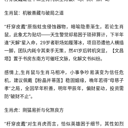
生肖鼠：机敏善藏与破局之道
“杅穿皮蠹”原指蛀虫侵蚀器物，暗喻隐患渐生，若论生肖
鼠，此象尤为贴切——天生警觉却易困于琐碎算计，下半年
逢“天解”星入命，29岁者职场如履薄冰，项目恐遭他人横插
一脚，团队内耗令其束手无策，然41岁后转机突显，【文昌
塔】置于书房东南方可催旺文脉，化解文书纠纷。
感情上,生肖鼠与生肖马相冲，小事争吵易演变为信任危
机，建议佩戴【粉晶并蒂莲】稳固姻缘，晚年若得“母慈子
孝”之局，全因早年积善，明年甲辰年，偏财星动，投资需
防“破财不止”。
生肖虎：刚猛易折与化煞良方
“杅穿皮蠹”对生肖虎而言，恰似英雄困于细节，其性如烈