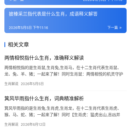
披榛采兰指代表是什么生肖，成语释义解答
2026年5月5日 下午11:16
下一篇
相关文章
两情相悦指什么生肖，准确释义解读
两情相悦指的是生肖鼠,生肖兔,生肖马，在十二生肖代表生肖鼠、
龙、兔、羊、猪；一起来了解！同时生肖鼠：两情相悦的机灵守护
者 在十二生肖中，生肖鼠象征敏锐与智慧，其两情相悦的特质常体
生肖解说
2026年5月5日
现在“灵犀相通”的默契中，民间有“鼠配龙，万年红”之说，意指生肖
鼠与生肖龙
箕风毕雨指什么生肖，词典精准解析
箕风毕雨指的是生肖兔,生肖虎,生肖龙，在十二生肖代表生肖虎、
猴、马、蛇、猪；一起来了解！同时【生肖虎：猛虎出山,吉凶并
存】 生肖虎在2026年可谓“吉星高照，凶星暗藏”，上半年事业运势
生肖解说
2026年6月12日
极为难得，尤其29岁至51岁者易遇贵人提携，项目推进如虎添翼，