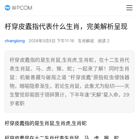
杅穿皮蠹指代表什么生肖，完美解析呈现
changlong
2026年5月5日 下午11:16
生肖解说
阅读 2
杅穿皮蠹指的是生肖鼠,生肖虎,生肖蛇，在十二生肖代
表生肖鼠、马、虎、猴、蛇；一起来了解！同时生肖
鼠：机敏善藏与破局之道 “杅穿皮蠹”原指蛀虫侵蚀器
物，暗喻隐患渐生，若论生肖鼠，此象尤为贴切——天
生警觉却易困于琐碎算计，下半年逢“天解”星入命，29
岁者职
杅穿皮蠹指的是生肖鼠,生肖虎,生肖蛇
杅穿皮蠹是在十二生肖代表生肖鼠、马、虎、猴、蛇