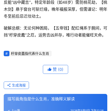
反能“凶中藏吉”，特定年龄段（如48岁）需防桃花劫，【桃
木剑】悬于窗台可斩烂缘，晚年福报深厚，但需谨记：明年
冬至前后忌迁坟动土。
破解总纲：无论何种困局，【五帝钱】配红绳系于腕间，可
挡“杅穿皮蠹”之厄，运势吉凶并存，唯行动者能催旺天命。
杅穿皮蠹指代表什么生肖
赞
(0)
生成海报
描写画角指是什么生肖，准确释义解读
上一篇
2026年5月5日 下午11:16