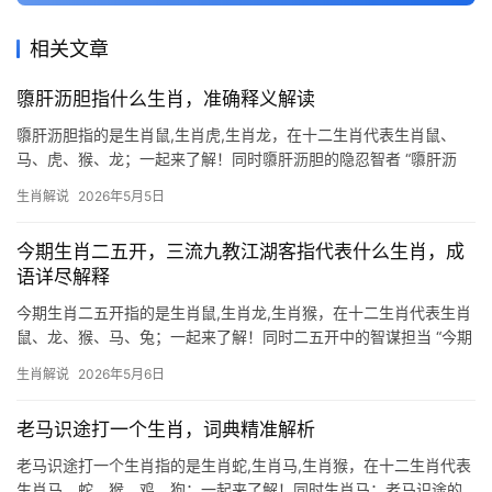
相关文章
隳肝沥胆指什么生肖，准确释义解读
隳肝沥胆指的是生肖鼠,生肖虎,生肖龙，在十二生肖代表生肖鼠、
马、虎、猴、龙；一起来了解！同时隳肝沥胆的隐忍智者 “隳肝沥
胆”一词，原指倾尽心血、竭诚奉献，在生肖文化中，生肖鼠恰是这
生肖解说
2026年5月5日
一精神的化身，鼠辈虽小，却能在危机中展现惊人的毅力，正如
2026年下半年
今期生肖二五开，三流九教江湖客指代表什么生肖，成
语详尽解释
今期生肖二五开指的是生肖鼠,生肖龙,生肖猴，在十二生肖代表生肖
鼠、龙、猴、马、兔；一起来了解！同时二五开中的智谋担当 “今期
生肖二五开”暗藏玄机，二五”相加为七，在十二地支中排第七的正是
生肖解说
2026年5月6日
生肖鼠，鼠辈虽小，却能以智破局，如同俗语“三流九教江湖客”中游
刃有余的生
老马识途打一个生肖，词典精准解析
老马识途打一个生肖指的是生肖蛇,生肖马,生肖猴，在十二生肖代表
生肖马、蛇、猴、鸡、狗；一起来了解！同时生肖马：老马识途的