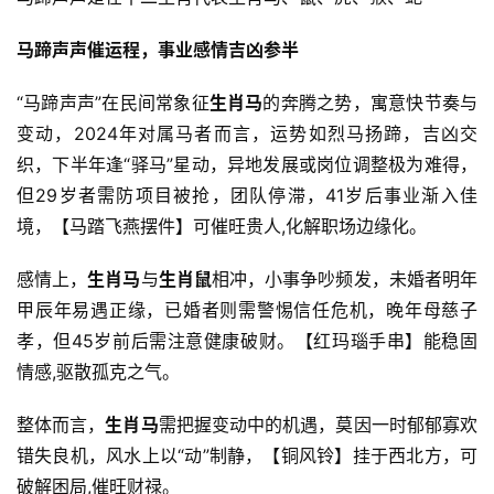
马蹄声声催运程，事业感情吉凶参半
“马蹄声声”在民间常象征
生肖马
的奔腾之势，寓意快节奏与
变动，2024年对属马者而言，运势如烈马扬蹄，吉凶交
织，下半年逢“驿马”星动，异地发展或岗位调整极为难得，
但29岁者需防项目被抢，团队停滞，41岁后事业渐入佳
境，【马踏飞燕摆件】可催旺贵人,化解职场边缘化。
感情上，
生肖马
与
生肖鼠
相冲，小事争吵频发，未婚者明年
甲辰年易遇正缘，已婚者则需警惕信任危机，晚年母慈子
孝，但45岁前后需注意健康破财。【红玛瑙手串】能稳固
情感,驱散孤克之气。
整体而言，
生肖马
需把握变动中的机遇，莫因一时郁郁寡欢
错失良机，风水上以“动”制静，【铜风铃】挂于西北方，可
破解困局,催旺财禄。