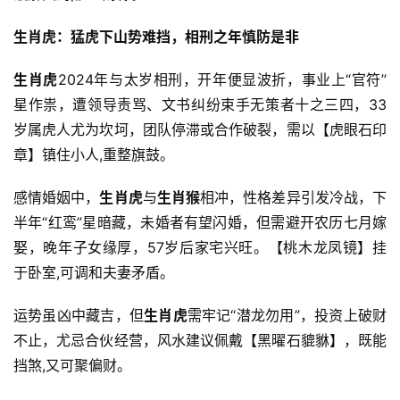
生肖虎：猛虎下山势难挡，相刑之年慎防是非
生肖虎
2024年与太岁相刑，开年便显波折，事业上“官符”
星作祟，遭领导责骂、文书纠纷束手无策者十之三四，33
岁属虎人尤为坎坷，团队停滞或合作破裂，需以【虎眼石印
章】镇住小人,重整旗鼓。
感情婚姻中，
生肖虎
与
生肖猴
相冲，性格差异引发冷战，下
半年“红鸾”星暗藏，未婚者有望闪婚，但需避开农历七月嫁
娶，晚年子女缘厚，57岁后家宅兴旺。【桃木龙凤镜】挂
于卧室,可调和夫妻矛盾。
运势虽凶中藏吉，但
生肖虎
需牢记“潜龙勿用”，投资上破财
不止，尤忌合伙经营，风水建议佩戴【黑曜石貔貅】，既能
挡煞,又可聚偏财。