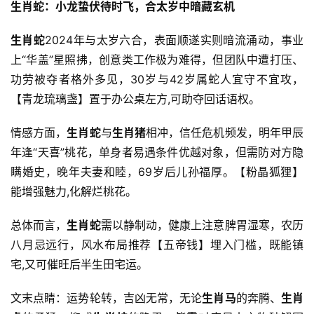
生肖蛇：小龙蛰伏待时飞，合太岁中暗藏玄机
生肖蛇
2024年与太岁六合，表面顺遂实则暗流涌动，事业
上“华盖”星照拂，创意类工作极为难得，但团队中遭打压、
功劳被夺者格外多见，30岁与42岁属蛇人宜守不宜攻，
【青龙琉璃盏】置于办公桌左方,可助夺回话语权。
情感方面，
生肖蛇
与
生肖猪
相冲，信任危机频发，明年甲辰
年逢“天喜”桃花，单身者易遇条件优越对象，但需防对方隐
瞒婚史，晚年夫妻和睦，69岁后儿孙福厚。【粉晶狐狸】
能增强魅力,化解烂桃花。
总体而言，
生肖蛇
需以静制动，健康上注意脾胃湿寒，农历
八月忌远行，风水布局推荐【五帝钱】埋入门槛，既能镇
宅,又可催旺后半生田宅运。
文末点睛：运势轮转，吉凶无常，无论
生肖马
的奔腾、
生肖