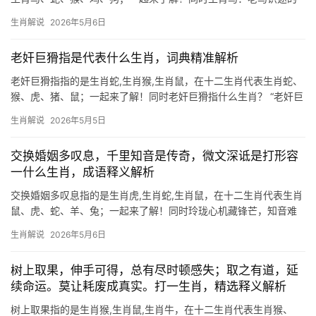
智慧与机遇 “老马识途”这一成语，常被用来比喻经验丰富者的引领
生肖解说
2026年5月6日
作用，若以生肖对应，生肖马无疑是最贴切的象征，马天性敏锐，
擅长在复杂环境中找到方
老奸巨猾指是代表什么生肖，词典精准解析
老奸巨猾指指的是生肖蛇,生肖猴,生肖鼠，在十二生肖代表生肖蛇、
猴、虎、猪、鼠；一起来了解！同时老奸巨猾指什么生肖？ “老奸巨
猾”一词，常用来形容人城府极深、狡猾多变，在十二生肖中，生肖
生肖解说
2026年5月5日
蛇与生肖猴最贴合这一特质。生肖蛇天生善于隐藏，谋定而后动，
犹如草丛中伺
交换婚姻多叹息，千里知音是传奇，微文深诋是打形容
一什么生肖，成语释义解析
交换婚姻多叹息指的是生肖虎,生肖蛇,生肖鼠，在十二生肖代表生肖
鼠、虎、蛇、羊、兔；一起来了解！同时玲珑心机藏锋芒，知音难
觅守财忙 “交换婚姻多叹息”暗合生肖鼠的姻缘特点，鼠为十二生肖
生肖解说
2026年5月6日
之首，天生聪慧却多疑，早年感情易因计较得失而错失良缘，29岁
前后为婚恋关键期
树上取果，伸手可得，总有尽时顿感失；取之有道，延
续命运。莫让耗废成真实。打一生肖，精选释义解析
树上取果指的是生肖猴,生肖鼠,生肖牛，在十二生肖代表生肖猴、