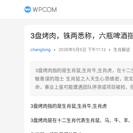
3盘烤肉，铢两悉称，六瓶啤酒
changlong
•
2026年5月5日 下午11:12
•
生肖解说
3盘烤肉指的是生肖鼠,生肖牛,生肖虎，在十
敏善谋的隐士 生肖鼠之人天生心思缜密，犹
命，事业上虽可能遭遇团队停滞或项目被抢，但
3盘烤肉指的是生肖鼠,生肖牛,生肖虎
3盘烤肉是在十二生肖代表生肖鼠、马、牛、羊