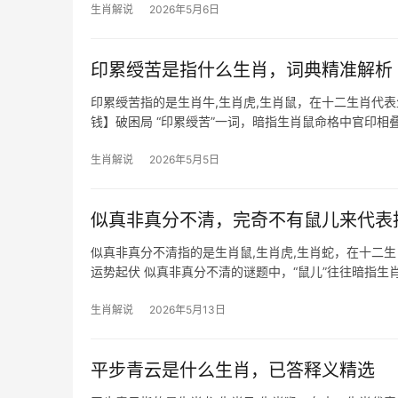
生肖解说
2026年5月6日
印累绶苦是指什么生肖，词典精准解析
印累绶苦指的是生肖牛,生肖虎,生肖鼠，在十二生肖代
钱】破困局 “印累绶苦”一词，暗指生肖鼠命格中官印
书缠身”——
生肖解说
2026年5月5日
似真非真分不清，完奇不有鼠儿来代表
似真非真分不清指的是生肖鼠,生肖虎,生肖蛇，在十二
运势起伏 似真非真分不清的谜题中，“鼠儿”往往暗指生肖
止”，事业上，
生肖解说
2026年5月13日
平步青云是什么生肖，已答释义精选