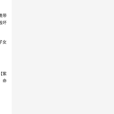
携带
毁坏
子女
【紫
，命