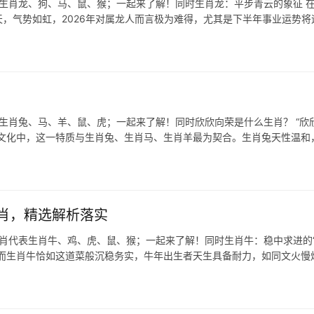
表生肖龙、狗、马、鼠、猴；一起来了解！同时生肖龙：平步青云的象征 
天，气势如虹，2026年对属龙人而言极为难得，尤其是下半年事业运势将
表生肖兔、马、羊、鼠、虎；一起来了解！同时欣欣向荣是什么生肖？ “欣
肖文化中，这一特质与生肖兔、生肖马、生肖羊最为契合。生肖兔天性温和
肖，精选解析落实
生肖代表生肖牛、鸡、虎、鼠、猴；一起来了解！同时生肖牛：稳中求进的
养，而生肖牛恰如这道菜般沉稳务实，牛年出生者天生具备耐力，如同文火慢