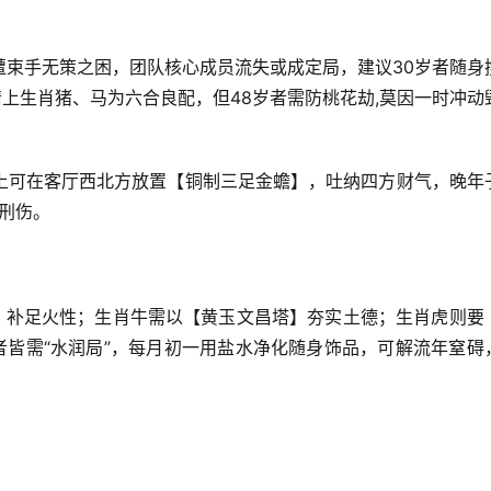
遭束手无策之困，团队核心成员流失或成定局，建议30岁者随身
情上生肖猪、马为六合良配，但48岁者需防桃花劫,莫因一时冲动
上可在客厅西北方放置【铜制三足金蟾】，吐纳四方财气，晚年
外刑伤。
瑙】补足火性；生肖牛需以【黄玉文昌塔】夯实土德；生肖虎则要
者皆需“水润局”，每月初一用盐水净化随身饰品，可解流年窒碍