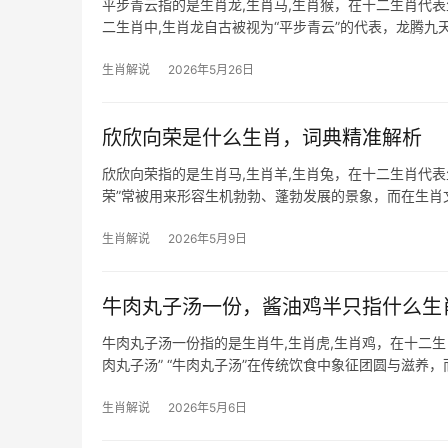
平步青云指的是生肖龙,生肖马,生肖猴，在十二生肖代
二生肖中,生肖龙自古被视为“平步青云”的代表，龙腾九
转折，部
生肖解说
2026年5月26日
欣欣向荣是什么生肖，词典精准解析
欣欣向荣指的是生肖马,生肖羊,生肖兔，在十二生肖代
荣”常被用来形容生机勃勃、蓬勃发展的景象，而在生
于经营人际关
生肖解说
2026年5月9日
牛肉丸子汤一份，酱油鸡半只指什么生
牛肉丸子汤一份指的是生肖牛,生肖虎,生肖鸡，在十二
肉丸子汤” “牛肉丸子汤”在传统饮食中象征团圆与滋
汤底，经得起时间
生肖解说
2026年5月6日