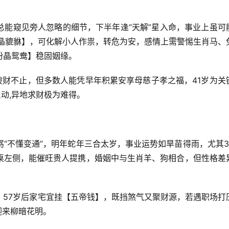
总能窥见旁人忽略的细节，下半年逢“天解”星入命，事业上虽可
水晶貔貅】，可化解小人作祟，转危为安，感情上需警惕生肖马、
粉晶鸳鸯】稳固姻缘。
破财不止，但多数人能凭早年积累安享母慈子孝之福，41岁为关
星动,异地求财极为难得。
“不懂变通”，明年蛇年三合太岁，事业运势如旱苗得雨，尤其3
桌左侧，能催旺贵人提携，婚姻中与生肖羊、狗相合，但性格差
，57岁后家宅宜挂【五帝钱】，既挡煞气又聚财源，若遇职场打
迎来柳暗花明。