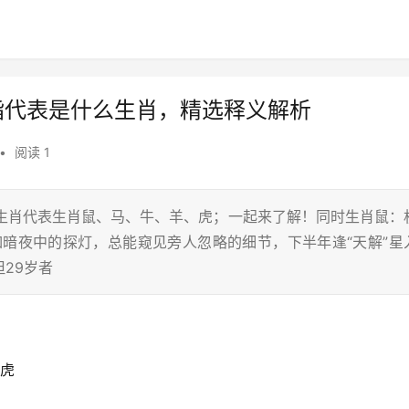
指代表是什么生肖，精选释义解析
•
阅读 1
二生肖代表生肖鼠、马、牛、羊、虎；一起来了解！同时生肖鼠：
如暗夜中的探灯，总能窥见旁人忽略的细节，下半年逢“天解”星
29岁者
、虎