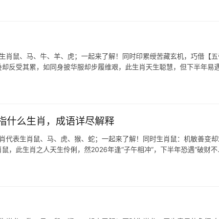
表生肖鼠、马、牛、羊、虎；一起来了解！同时印累绶苦藏玄机，巧借【五
相叠却反受其累，如同身披华服却步履维艰，此生肖天生聪慧，但下半年易遇
指什么生肖，成语详尽解释
生肖代表生肖鼠、马、虎、猴、蛇；一起来了解！同时生肖鼠：机敏善变却
鼠，此生肖之人天生伶俐，然2026年逢“子午相冲”，下半年恐遇“破财不