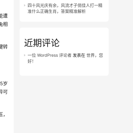
四十风光庆有余，风流才子俏佳人打一精
准什么正确生肖，答案精准解析
能遭
兔相
近期评论
键转
一位 WordPress 评论者
发表在
世界，您
好！
5岁
异可
压，