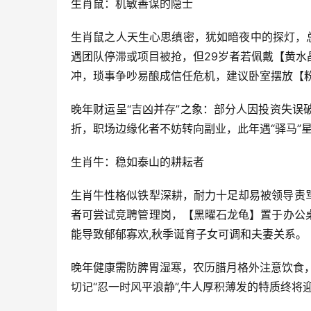
生肖鼠：机敏善谋的隐士
生肖鼠之人天生心思缜密，犹如暗夜中的探灯，
遇团队停滞或项目被抢，但29岁者若佩戴【黄
冲，琐事争吵易酿成信任危机，建议卧室摆放【
晚年财运呈“吉凶并存”之象：部分人因投资失误
折，职场边缘化者不妨转向副业，此年遇“驿马”
生肖牛：稳如泰山的耕耘者
生肖牛性格似铁犁深耕，耐力十足却易被领导责骂
者可尝试竞聘管理岗，【黑曜石龙龟】置于办公
能导致郁郁寡欢,秋季诞育子女可调和夫妻关系。
晚年健康需防脾胃湿寒，农历腊月格外注意饮食
切记“忍一时风平浪静”,牛人厚积薄发的特质终将