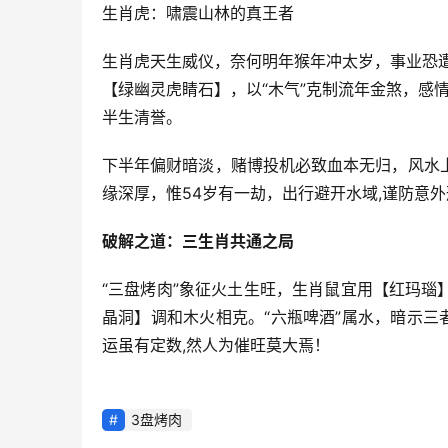
生肖虎：啸震山林的真王者
生肖虎天生威仪，奈何明年猴年冲太岁，事业恐
【绿幽灵虎睛石】，以“木气”克制流年金煞，感
半生清誉。
下半年偏财暗淡，赌博投机必致血本无归，风水
缘深厚，惟54岁有一劫，出行避开水域,谨防意
破解之道：三生肖共通之局
“三盘烤肉”象征火土生旺，生肖鼠宜用【红玛
晶洞】调和木火相克。“六瓶啤酒”属水，暗示三
运虽有定数,然人为催旺莫大焉！
3盘烤肉