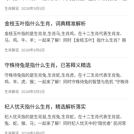
如棋，落子无悔，对于生肖鼠而言，2024年恰似一场迷雾中的博
生肖解说
2026年5月5日
弈，上半年易遇“偏信则暗”之困，职场中或遭小人挑拨，项目被抢、
团队停滞之
金枝玉叶指什么生肖，词典精准解析
金枝玉叶指的是生肖龙,生肖马,生肖鸡，在十二生肖代表生肖龙、
马、鸡、牛、羊；一起来了解！同时【金枝玉叶】指什么生肖？揭
秘三大贵气属相 “金枝玉叶”常被用来形容身份尊贵、气质非凡之
生肖解说
2026年5月6日
人，而在生肖文化中，唯有三个属相最能匹配这一美誉——生肖
龙、生肖马、生肖鸡
守株待兔是指什么生肖，已答释义精选
守株待兔指的是生肖兔,生肖蛇,生肖虎，在十二生肖代表生肖兔、
鸡、羊、虎、猴；一起来了解！同时守株待兔的智慧与危机 “守株待
兔”这一成语，常被用来形容生肖兔的某种特质——等待机遇，却也
生肖解说
2026年5月5日
可能错失主动，在十二生肖中，生肖兔象征温和、谨慎，但若过度
依赖运气，反
杞人忧天指什么生肖，精选解析落实
杞人忧天指的是生肖鼠,生肖兔,生肖蛇，在十二生肖代表生肖鼠、
兔、蛇、猴、马；一起来了解！同时杞人忧天中的“隐忧者” 民间常
将“杞人忧天”与生肖鼠关联，因鼠性多疑，终日警惕，古书云：“鼠
生肖解说
2026年5月6日