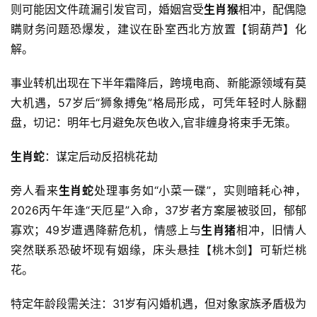
则可能因文件疏漏引发官司，婚姻宫受
生肖猴
相冲，配偶隐
瞒财务问题恐爆发，建议在卧室西北方放置【铜葫芦】化
解。
事业转机出现在下半年霜降后，跨境电商、新能源领域有莫
大机遇，57岁后“狮象搏兔”格局形成，可凭年轻时人脉翻
盘，切记：明年七月避免灰色收入,官非缠身将束手无策。
生肖蛇
：谋定后动反招桃花劫
旁人看来
生肖蛇
处理事务如“小菜一碟”，实则暗耗心神，
2026丙午年逢“天厄星”入命，37岁者方案屡被驳回，郁郁
寡欢；49岁遭遇降薪危机，情感上与
生肖猪
相冲，旧情人
突然联系恐破坏现有姻缘，床头悬挂【桃木剑】可斩烂桃
花。
特定年龄段需关注：31岁有闪婚机遇，但对象家族矛盾极为