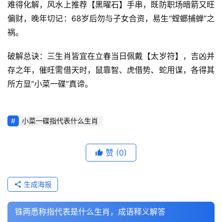
难得化解，风水上推荐【黑曜石】手串，既防职场暗箭又旺
偏财，晚年切记：68岁后勿与子女合资，易生“螳螂捕蝉”之
祸。
破解总诀：三生肖皆宜在立春当日佩戴【太岁符】，吉凶并
存之年，催旺需借天时，鼠靠智、虎借势、蛇用谋，各得其
所方显“小菜一碟”真谛。
小菜一碟指代表什么生肖
赞
(0)
生成海报
铢两悉称指代表是什么生肖，成语释义解答