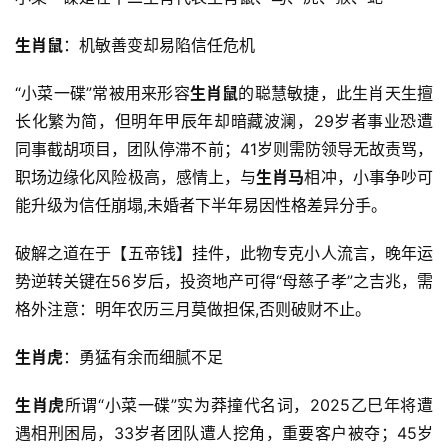
生肖鼠
：机敏善变却易陷信任危机
“小菜一碟”常被用来形容
生肖鼠
的聪慧敏捷，此生肖天生擅
长化繁为简，但明年甲辰年却暗藏波澜，29岁者事业恐遭
同事截胡项目，团队停滞不前；41岁则需防领导无故责骂，
职场边缘化风险极高，感情上，与
生肖马
相冲，小事争吵可
能升级为信任崩塌,未婚者下半年易因性格差异分手。
破解之道在于【五帝钱】挂件，此物专克小人流言，晚年运
势逆转关键在56岁后，投资地产可得“母慈子孝”之吉兆，需
格外注意：明年农历三月莫做担保,否则破财不止。
生肖虎
：勇猛有余而细腻不足
生肖虎
所谓“小菜一碟”实为莽撞代名词，2025乙巳年将遭
遇相刑困局，33岁者团队遭人挖角，重要客户被夺；45岁