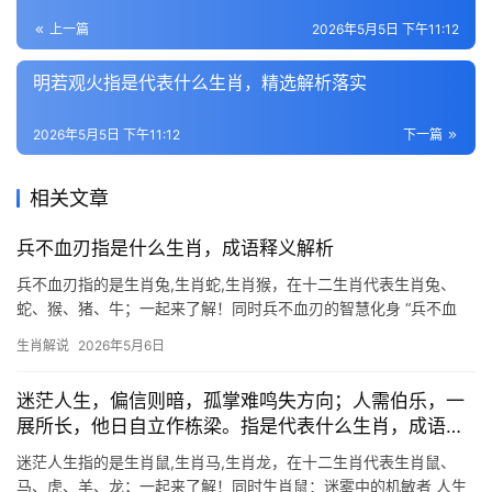
上一篇
2026年5月5日 下午11:12
明若观火指是代表什么生肖，精选解析落实
2026年5月5日 下午11:12
下一篇
相关文章
兵不血刃指是什么生肖，成语释义解析
兵不血刃指的是生肖兔,生肖蛇,生肖猴，在十二生肖代表生肖兔、
蛇、猴、猪、牛；一起来了解！同时兵不血刃的智慧化身 “兵不血
刃”一词，原指不战而胜的高明策略，而在生肖文化中，生肖兔正是
生肖解说
2026年5月6日
这一智慧的最佳代言，兔子的机敏与温和，使其总能以柔克刚，化
敌为友，古籍《
迷茫人生，偏信则暗，孤掌难鸣失方向；人需伯乐，一
展所长，他日自立作栋梁。指是代表什么生肖，成语释
义解答
迷茫人生指的是生肖鼠,生肖马,生肖龙，在十二生肖代表生肖鼠、
马、虎、羊、龙；一起来了解！同时生肖鼠：迷雾中的机敏者 人生