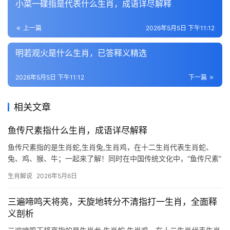
小菜一碟指是代表什么生肖，成语详尽解释
上一篇
2026年5月5日 下午11:12
明若观火是什么生肖，已答释义精选
2026年5月5日 下午11:12
下一篇
相关文章
鱼传尺素指什么生肖，成语详尽解释
鱼传尺素指的是生肖蛇,生肖兔,生肖鸡，在十二生肖代表生肖蛇、
兔、鸡、猴、牛；一起来了解！同时在中国传统文化中，“鱼传尺素”
是一个充满诗意的典故，源于古人对书信往来的浪漫想象，鱼腹藏
生肖解说
2026年5月6日
信，鸿雁传书，这些意象常被用来象征隐秘而深厚的情感传递，若
将此典故与生肖
三遍啼鸣天将亮，天旋地转分不清指打一生肖，全面释
义剖析