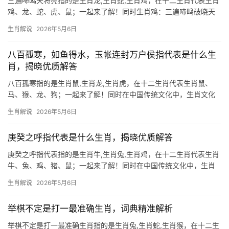
三遍啼鸣天将亮指的是生肖龙,生肖蛇,生肖鸡，在十二生肖代表生肖
鸡、龙、蛇、虎、鼠；一起来了解！同时生肖鸡：三遍啼鸣破晓天
“三遍啼鸣天将亮”正是生肖鸡的象征，鸡鸣报晓，驱散黑暗，古人认
生肖解说
2026年5月6日
为其声能辟邪纳吉。生肖鸡之人多具责任感，如晨钟暮鼓般守时守
信，但“天旋地转
八百孤寒，如鱼得水，玉帐连封万户侯指代表是什么生
肖，揭晓优质解答
八百孤寒指的是生肖鼠,生肖龙,生肖虎，在十二生肖代表生肖鼠、
马、猴、龙、狗；一起来了解！同时在中国传统文化中，生肖文化
源远流长，十二生肖各自承载着独特的寓意与运势，本文将以【八
生肖解说
2026年5月6日
百孤寒】【如鱼得水】【玉帐连封万户侯】三个成语为线索，解读
其对应的生肖象征，
庚癸之呼指代表是什么生肖，揭晓优质解答
庚癸之呼指代表指的是生肖牛,生肖兔,生肖鸡，在十二生肖代表生肖
牛、兔、鸡、猪、鼠；一起来了解！同时在中国传统文化中，生肖
不仅代表年份的轮回，更暗藏命运玄机，成语\”庚癸之呼\”出自《左
生肖解说
2026年5月6日
传》，原指军中缺粮的隐语，后引申为急需援助的象征，从生肖角
度解读，此典故暗合生
举棋不定是打一最准确生肖，词典精准解析
举棋不定是打一最准确生肖指的是生肖兔,生肖蛇,生肖猴，在十二生