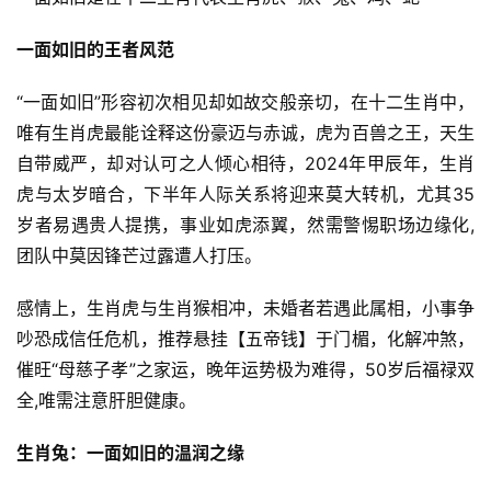
一面如旧的王者风范
“一面如旧”形容初次相见却如故交般亲切，在十二生肖中，
唯有生肖虎最能诠释这份豪迈与赤诚，虎为百兽之王，天生
自带威严，却对认可之人倾心相待，2024年甲辰年，生肖
虎与太岁暗合，下半年人际关系将迎来莫大转机，尤其35
岁者易遇贵人提携，事业如虎添翼，然需警惕职场边缘化,
团队中莫因锋芒过露遭人打压。
感情上，生肖虎与生肖猴相冲，未婚者若遇此属相，小事争
吵恐成信任危机，推荐悬挂【五帝钱】于门楣，化解冲煞，
催旺“母慈子孝”之家运，晚年运势极为难得，50岁后福禄双
全,唯需注意肝胆健康。
生肖兔：一面如旧的温润之缘