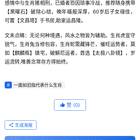
感情中与生肖猪相刑，已婚者恐因琐事冷战，推荐随身携带
【黑曜石】破除心结，晚年福报深厚，60岁后子女缘佳，
可置【文昌塔】于书房,助家运昌隆。
文末点睛：无论何种境遇，风水之物皆为辅助。生肖虎宜守
锐气，生肖兔当修包容，生肖蛇需藏锋芒，催旺运势者，莫
如【麒麟瓶】镇宅，破解厄运者，首选【太极八卦镜】，岁
运流转,唯善念常存方得始终。
一面如旧指代表什么生肖
赞
(0)
生成海报