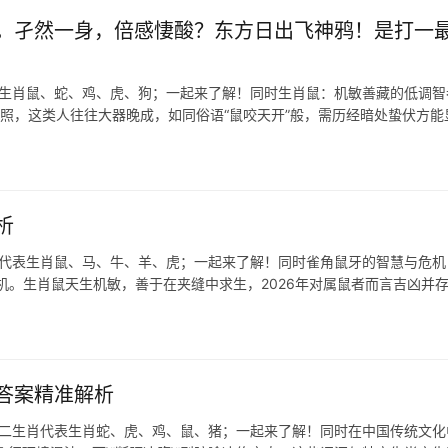
。孑然一身，倍感悽酸？东方日出飞神鸦！是打一
表生肖鼠、蛇、鸡、虎、狗；一起来了解！同时生肖鼠：机敏善藏的低调智
写照，这类人往往大器晚成，如同俗语“鼠咬天开”般，需历经暗处蛰伏方能
析
肖代表生肖鼠、马、牛、羊、虎；一起来了解！同时雀角鼠牙的智慧与危机 
机。生肖鼠天生机敏，善于在夹缝中求生，2026年对属鼠者而言吉凶并
答案精准解析
十二生肖代表生肖蛇、虎、鸡、鼠、猪；一起来了解！同时在中国传统文化