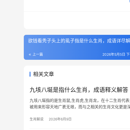
欲钱看秃子头上的虱子指是什么生肖，成语详尽
上一篇
2026年5月5日 下
相关文章
九垓八埏是指什么生肖，成语释义解答
九垓八埏指的是生肖鼠,生肖虎,生肖龙，在十二生肖代
被用来形容天地广袤无垠，而与之相关的生肖文化更是
把握人生关键节点
生肖解说
2026年6月9日