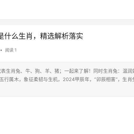
是什么生肖，精选解析落实
•
阅读 1
肖代表生肖兔、牛、狗、羊、猪；一起来了解！同时生肖兔：温润
五行属木，象征柔韧与生机，2024甲辰年，“卯辰相害”，生肖