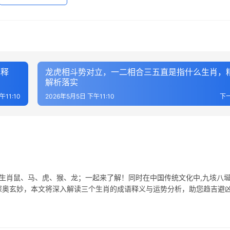
解释
龙虎相斗势对立，一二相合三五直是指什么生肖，
解析落实
午11:10
2026年5月5日 下午11:10
下
表生肖鼠、马、虎、猴、龙；一起来了解！同时在中国传统文化中,九垓八
深奥玄妙，本文将深入解读三个生肖的成语释义与运势分析，助您趋吉避