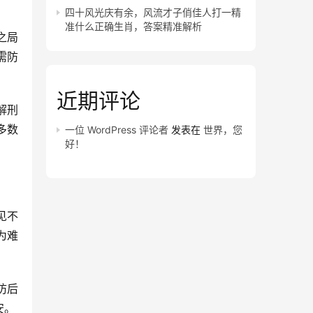
四十风光庆有余，风流才子俏佳人打一精
准什么正确生肖，答案精准解析
之局
需防
近期评论
解刑
多数
一位 WordPress 评论者
发表在
世界，您
好！
见不
为难
防后
安。