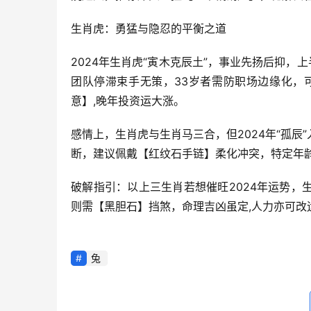
生肖虎：勇猛与隐忍的平衡之道
2024年生肖虎“寅木克辰土”，事业先扬后抑，
团队停滞束手无策，33岁者需防职场边缘化，
意】,晚年投资运大涨。
感情上，生肖虎与生肖马三合，但2024年“孤
断，建议佩戴【红纹石手链】柔化冲突，特定年龄
破解指引：以上三生肖若想催旺2024年运势
则需【黑胆石】挡煞，命理吉凶虽定,人力亦可改
兔