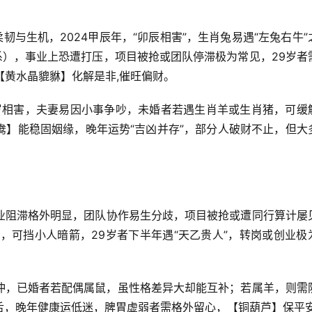
韧与生机，2024甲辰年，“卯辰相害”，生肖兔易遇“左兔右牛”
系），事业上恐遭打压，项目被抢或团队停滞极为常见，29岁者
【黄水晶貔貅】化解是非,催旺偏财。
太岁相害，夫妻易因小事争吵，未婚者若遇生肖羊或生肖猪，可缓
鸯】能稳固姻缘，晚年运势“吉凶并存”，部分人破财不止，但大
，事业阻滞格外明显，团队协作易生分歧，项目被抢或遭同行算计屡
，可挡小人暗箭，29岁者下半年遇“天乙贵人”，转岗或创业极
冲，已婚者若配偶属鼠，虽性格差异大却能互补；若属羊，则需
舌，晚年健康运低迷，脾胃虚弱者需格外留心，【铜葫芦】保平