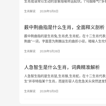
生肖成语常以生动的意象隐喻命运起伏。\”乌烟瘴气\”多
关联，既反映古人观察智
生肖解说
2026年5月6日
薮中荆曲指是什么生肖，全面释义剖析
薮中荆曲指的是生肖兔,生肖虎,生肖蛇，在十二生肖代
荆曲”一词，字面意为荆棘丛生的曲折小径，暗喻人生
“荆”与“卯”
生肖解说
2026年5月26日
人急智生是什么生肖，词典精准解析
人急智生指的是生肖鼠,生肖猴,生肖蛇，在十二生肖代
生”并非特指某个生肖，而是形容人在危急关头突然迸
——它们机敏
生肖解说
2026年5月9日