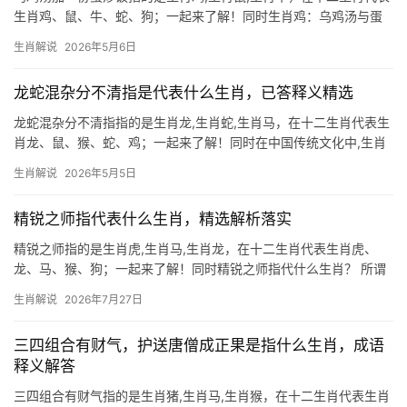
生肖鸡、鼠、牛、蛇、狗；一起来了解！同时生肖鸡：乌鸡汤与蛋
炒饭的隐喻 民间常说“乌鸡白凤”，生肖鸡与滋补的乌鸡汤关联极
生肖解说
2026年5月6日
深，蛋炒饭中的“蛋”象征新生，而“饭”代表根基，暗喻生肖鸡人下半
年“破而后立”，2
龙蛇混杂分不清指是代表什么生肖，已答释义精选
龙蛇混杂分不清指指的是生肖龙,生肖蛇,生肖马，在十二生肖代表生
肖龙、鼠、猴、蛇、鸡；一起来了解！同时在中国传统文化中,生肖
文化如同一幅绵延千年的画卷，每一笔都蕴藏着深厚的智慧与玄
生肖解说
2026年5月5日
机，人们常说“龙蛇混杂”，这句成语不仅形容真假难辨的复杂局面，
更暗含了生肖之间的微
精锐之师指代表什么生肖，精选解析落实
精锐之师指的是生肖虎,生肖马,生肖龙，在十二生肖代表生肖虎、
龙、马、猴、狗；一起来了解！同时精锐之师指代什么生肖？ 所谓
“精锐之师”，在生肖文化中多象征勇猛果敢、战斗力极强的属相，若
生肖解说
2026年7月27日
论行军布阵之才，当属生肖虎、生肖龙、生肖马最为贴切，此三生
肖天生胆识过
三四组合有财气，护送唐僧成正果是指什么生肖，成语
释义解答
三四组合有财气指的是生肖猪,生肖马,生肖猴，在十二生肖代表生肖