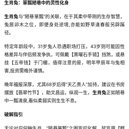
生肖兔：箪瓢陋巷中的灵性化身
生肖兔
与“陋巷箪瓢”的关联，在于其柔中带刚的生存智慧，
兔居卯木之位，即便身处逆境,亦能如野草逢春般另辟蹊
径。
特定年龄段中，31岁兔人恐遇职场打压，43岁则可能因性
格差异与伴侣频发争执，可佩戴【黑曜石手链】挡煞，或悬
挂【五帝钱】于门楣，值得注意的是，明年甲辰年与兔相
害,投资需格外谨慎。
晚年福报深厚，尤其68岁后得“天乙贵人”加持，建议在书房
摆放【翡翠竹节】，助文昌运，纵观一生，
生肖兔
正如陋巷
中一瓢清泉,看似柔弱实则生生不息。
破解指引
无论对应何种生肖，“陋巷箪瓢”之困皆可化解，鼠宜用【麒