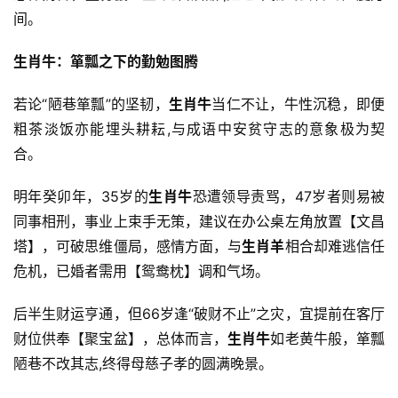
间。
生肖牛：箪瓢之下的勤勉图腾
若论“陋巷箪瓢”的坚韧，
生肖牛
当仁不让，牛性沉稳，即便
粗茶淡饭亦能埋头耕耘,与成语中安贫守志的意象极为契
合。
明年癸卯年，35岁的
生肖牛
恐遭领导责骂，47岁者则易被
同事相刑，事业上束手无策，建议在办公桌左角放置【文昌
塔】，可破思维僵局，感情方面，与
生肖羊
相合却难逃信任
危机，已婚者需用【鸳鸯枕】调和气场。
后半生财运亨通，但66岁逢“破财不止”之灾，宜提前在客厅
财位供奉【聚宝盆】，总体而言，
生肖牛
如老黄牛般，箪瓢
陋巷不改其志,终得母慈子孝的圆满晚景。