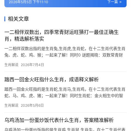
2026年5月5日 下午11:10
下一篇
相关文章
一二相伴双数出，四季常青财运旺猜打一最佳正确生
肖，精选解析落实
一二相伴双数出指的是生肖兔,生肖虎,生肖蛇，在十二生肖代表生肖
兔、虎、蛇、鸡、猴；一起来了解！同时0 谜题揭晓：双数常青财
运旺的生肖 “一二相伴双数出，四季常青财运旺”此谜面暗藏玄机。
生肖解说
2026年7月4日
“双数出”直指生肖兔（排第四，偶数为双）、“四季常青”则喻其草木
属性，而兔
踏西一回金火旺指什么生肖，成语释义解析
踏西一回金火旺指的是生肖蛇,生肖马,生肖鸡，在十二生肖代表生肖
蛇、马、鸡、虎、猪；一起来了解！同时生肖蛇：金火相生中的智
慧潜龙 \”踏西一回金火旺\”中，\”金火\”暗合五行生克，而生肖蛇恰为
生肖解说
2026年5月6日
巳火，遇西方金地则形成火炼真金之象，此年对于生肖蛇而言，事
业如蛇蜕皮，29
乌鸡汤加一份蛋炒饭代表什么生肖，答案精准解析
乌鸡汤加一份蛋炒饭指的是生肖鸡,生肖鼠,生肖牛，在十二生肖代表