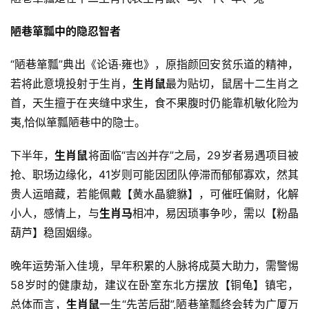
陋巷箪瓢中的隐忍智者
“陋巷箪瓢”典出《论语·雍也》，原指颜回安贫乐道的精神，
若将此意境投射于生肖，
生肖鼠
最为贴切，鼠居十二生肖之
首，天生擅于在夹缝中求生，食不果腹时仍能靠机敏化险为
夷,恰似箪瓢陋巷中的隐士。
下半年，
生肖鼠
将面临“吉凶并存”之局，29岁者易遇项目被
抢、职场边缘化，41岁则可能因团队停滞而郁郁寡欢，然其
贵人运暗藏，若能佩戴【黄水晶貔貅】，可催旺偏财，化解
小人，感情上，与
生肖马
相冲，易因琐事争吵，需以【粉晶
葫芦】稳固姻缘。
晚年运势渐入佳境，早年积累的人脉将成莫大助力，需警惕
58岁时的健康劫，建议在卧室东北方摆放【铜龟】镇宅，
总体而言，
生肖鼠
一生“先苦后甜”,陋巷箪瓢终会转为广厦万