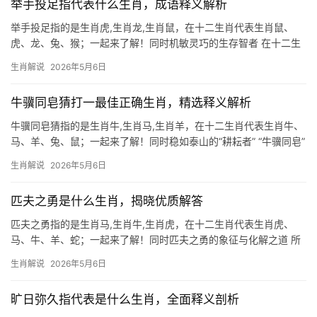
举手投足指代表什么生肖，成语释义解析
举手投足指的是生肖虎,生肖龙,生肖鼠，在十二生肖代表生肖鼠、
虎、龙、兔、猴；一起来了解！同时机敏灵巧的生存智者 在十二生
肖中，生肖鼠位列首位，象征着智慧与机变，民间常说“鼠目寸光”，
生肖解说
2026年5月6日
实则误解了它的本质。生肖鼠之人往往心思缜密，善于在危机中寻
找契机，鼠窃
牛骥同皂猜打一最佳正确生肖，精选释义解析
牛骥同皂猜指的是生肖牛,生肖马,生肖羊，在十二生肖代表生肖牛、
马、羊、兔、鼠；一起来了解！同时稳如泰山的“耕耘者” “牛骥同皂”
中的生肖牛，象征脚踏实地与坚韧不拔，在十二地支中，牛对应
生肖解说
2026年5月6日
“丑”，五行属土，主稳固与积累，2024甲辰年，土气受木克，生肖
牛需防
匹夫之勇是什么生肖，揭晓优质解答
匹夫之勇指的是生肖马,生肖牛,生肖虎，在十二生肖代表生肖虎、
马、牛、羊、蛇；一起来了解！同时匹夫之勇的象征与化解之道 所
谓“匹夫之勇”，常指鲁莽冲动、不计后果的勇气，而在十二生肖中，
生肖解说
2026年5月6日
生肖虎最易被贴上这一标签，虎为百兽之王，天生威猛霸气，但若
缺乏谋略，便
旷日弥久指代表是什么生肖，全面释义剖析