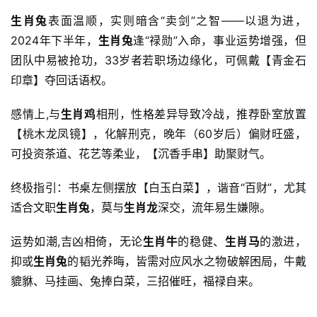
生肖兔
表面温顺，实则暗含“卖剑”之智——以退为进，
2024年下半年，
生肖兔
逢“禄勋”入命，事业运势增强，但
团队中易被抢功，33岁者若职场边缘化，可佩戴【青金石
印章】夺回话语权。
感情上,与
生肖鸡
相刑，性格差异导致冷战，推荐卧室放置
【桃木龙凤镜】，化解刑克，晚年（60岁后）偏财旺盛，
可投资茶道、花艺等柔业，【沉香手串】助聚财气。
终极指引：书桌左侧摆放【白玉白菜】，谐音“百财”，尤其
适合文职
生肖兔
，莫与
生肖龙
深交，流年易生嫌隙。
运势如潮,吉凶相倚，无论
生肖牛
的稳健、
生肖马
的激进，
抑或
生肖兔
的韬光养晦，皆需对应风水之物破解困局，牛戴
貔貅、马挂画、兔捧白菜，三招催旺，福禄自来。