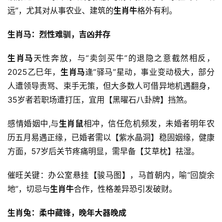
远”，尤其对从事农业、建筑的
生肖牛
格外有利。
生肖马：烈性难驯，吉凶并存
生肖马
天性奔放，与“卖剑买牛”的退隐之意截然相反，
2025乙巳年，
生肖马
逢“驿马”星动，事业变动极大，部分
人遭领导责骂、束手无策，但大多数人可借异地机遇翻身，
35岁者若职场遭打压，宜用【黑曜石八卦牌】挡煞。
感情婚姻中,与
生肖鼠
相冲，信任危机频发，未婚者明年农
历五月易遇正缘，已婚者需以【紫水晶洞】稳固姻缘，健康
方面，57岁后关节疼痛明显，需早备【艾草枕】祛湿。
催旺关键：办公室悬挂【骏马图】，马首朝内，喻“回旋余
地”，切忌与
生肖牛
合作，性格差异恐引发破财。
生肖兔：柔中藏锋，晚年大器晚成