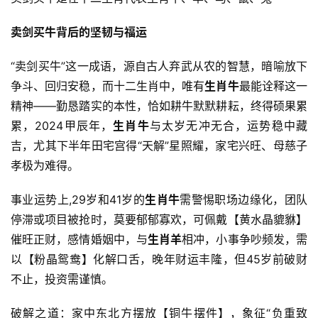
卖剑买牛背后的坚韧与福运
“卖剑买牛”这一成语，源自古人弃武从农的智慧，暗喻放下
争斗、回归安稳，而十二生肖中，唯有
生肖牛
最能诠释这一
精神——勤恳踏实的本性，恰如耕牛默默耕耘，终得硕果累
累，2024甲辰年，
生肖牛
与太岁无冲无合，运势稳中藏
吉，尤其下半年田宅宫得“天解”星照耀，家宅兴旺、母慈子
孝极为难得。
事业运势上,29岁和41岁的
生肖牛
需警惕职场边缘化，团队
停滞或项目被抢时，莫要郁郁寡欢，可佩戴【黄水晶貔貅】
催旺正财，感情婚姻中，与
生肖羊
相冲，小事争吵频发，需
以【粉晶鸳鸯】化解口舌，晚年财运丰隆，但45岁前破财
不止，投资需谨慎。
破解之道：家中东北方摆放【铜牛摆件】，象征“负重致