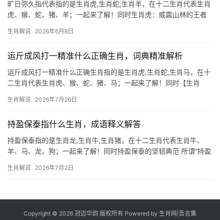
旷日弥久指代表指的是生肖虎,生肖蛇,生肖羊，在十二生肖代表生肖
虎、猴、蛇、猪、羊；一起来了解！同时生肖虎：威震山林的王者
运势 2026年对生肖虎而言，是吉凶交织的一年，上半年易遇贵人提
生肖解说
2026年6月8日
携，事业如虎添翼，尤其从事金融、物流行业者，收入增长极为难
得，然而下半年需
运斤成风打一精准什么正确生肖，词典精准解析
运斤成风打一精准什么正确生肖指的是生肖虎,生肖蛇,生肖马，在十
二生肖代表生肖虎、猴、蛇、猪、马；一起来了解！同时【生肖
虎】：运斤成风显锋芒，2026年运势吉凶参半 “运斤成风”典出《庄
生肖解说
2026年7月26日
子》，形容技艺纯熟如生肖虎般迅猛精准，2026年对生肖虎而言极
为关键，上半年事业如猛虎下
持盈保泰指什么生肖，成语释义解答
持盈保泰指的是生肖龙,生肖牛,生肖猪，在十二生肖代表生肖牛、
羊、马、龙、狗；一起来了解！同时持盈保泰的坚韧典范 所谓“持盈
保泰”，常指在顺境中保持谨慎，避免盛极而衰，在十二生肖中，生
生肖解说
2026年7月2日
肖牛最能诠释这一智慧，牛年生人天生勤勉，晚年福气深厚，但
2026年需格
Copyright © 2026 冠迈华韵 版权所有 Powered by
生肖网
|
吾言集