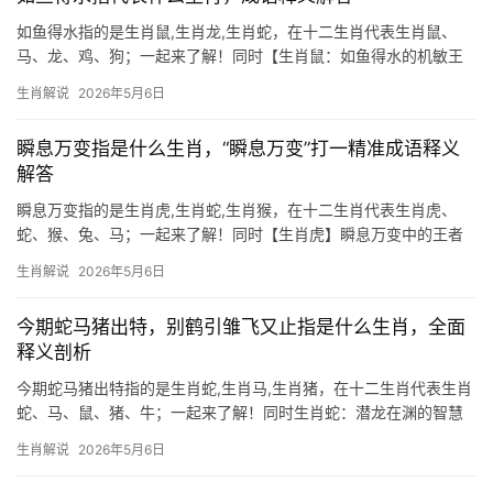
如鱼得水指的是生肖鼠,生肖龙,生肖蛇，在十二生肖代表生肖鼠、
马、龙、鸡、狗；一起来了解！同时【生肖鼠：如鱼得水的机敏王
者】 2026年对生肖鼠而言是极为难得的转折年，尤其下半年事业宫
生肖解说
2026年5月6日
位受吉星加持，宛如游鱼入海，但需警惕农历五月团队停滞、项目
被抢的暗流，
瞬息万变指是什么生肖，“瞬息万变”打一精准成语释义
解答
瞬息万变指的是生肖虎,生肖蛇,生肖猴，在十二生肖代表生肖虎、
蛇、猴、兔、马；一起来了解！同时【生肖虎】瞬息万变中的王者
气度生肖虎在十二生肖中象征勇猛与机遇，而“瞬息万变”恰似其山林
生肖解说
2026年5月6日
之王的特质——既能迅猛出击，亦需随机应变，古籍有云：“虎啸风
生，变局天成
今期蛇马猪出特，别鹤引雏飞又止指是什么生肖，全面
释义剖析
今期蛇马猪出特指的是生肖蛇,生肖马,生肖猪，在十二生肖代表生肖
蛇、马、鼠、猪、牛；一起来了解！同时生肖蛇：潜龙在渊的智慧
化身 民间素有“蛇马猪出特”之说，今期尤以生肖蛇为焦点，所谓“别
生肖解说
2026年5月6日
鹤引雏飞又止”，暗喻蛇类蛰伏后突进的特性——看似静默，实则蓄
势待发，古籍载