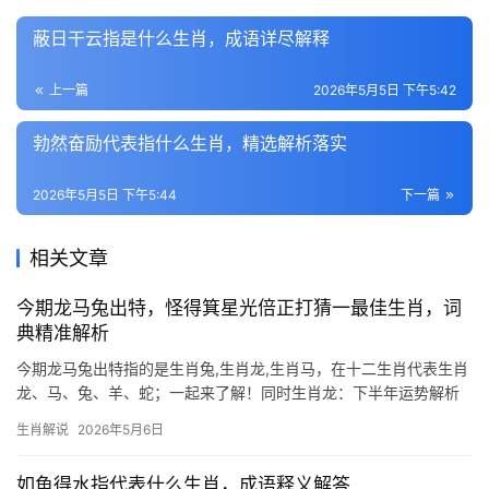
蔽日干云指是什么生肖，成语详尽解释
上一篇
2026年5月5日 下午5:42
勃然奋励代表指什么生肖，精选解析落实
2026年5月5日 下午5:44
下一篇
相关文章
今期龙马兔出特，怪得箕星光倍正打猜一最佳生肖，词
典精准解析
今期龙马兔出特指的是生肖兔,生肖龙,生肖马，在十二生肖代表生肖
龙、马、兔、羊、蛇；一起来了解！同时生肖龙：下半年运势解析
2024甲辰年对生肖龙而言是“值太岁”之年，吉凶交织，部分人可能
生肖解说
2026年5月6日
遭遇“破财不止”或事业阻滞，但大多数人若能把握农历三月、九月的
“天德贵人
如鱼得水指代表什么生肖，成语释义解答