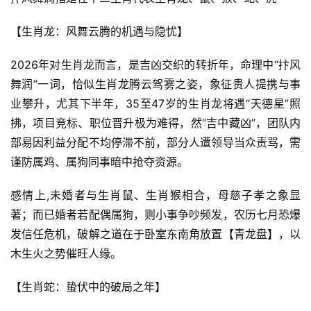
【生肖龙：风舞云腾的机遇与隐忧】
2026年对生肖龙而言，是吉凶交织的转折年，命理中“抃风
舞润”一词，恰似生肖龙腾云驾雾之姿，象征贵人提携与事
业攀升，尤其下半年，35至47岁的生肖龙将遇“天德星”照
拂，项目竞标、职位晋升极为难得，然“吉中藏凶”，团队内
部易因利益分配不均停滞不前，部分人遭领导当众责骂，需
谨防属鸡、属狗同事暗中抢夺资源。
感情上,未婚者与生肖鼠、生肖猴相合，母慈子孝之象显
著；而已婚者若配偶属狗，则小事争吵频发，农历七月恐爆
发信任危机，破解之道在于卧室东南角放置【青龙盘】，以
木生火之势催旺人缘。
【生肖蛇：蛰伏中的破局之年】