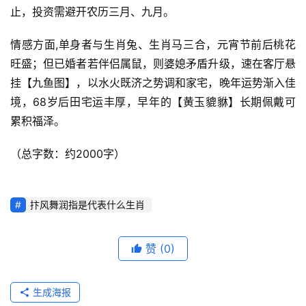
止，投资需避开农历三月、九月。
情感方面,单身者与生肖兔、生肖马三合，元宵节前后桃花
旺盛；但已婚者若伴侣属鼠，则婆媳矛盾升级，速在客厅悬
挂【九鱼图】，以水火既济之势调和家宅，晚年运势渐入佳
境，68岁后田宅运丰厚，早年的【黄玉貔貅】长期佩戴可
累积福泽。
（总字数：约2000字）
抃风舞润指是代表什么生肖
赞
(0)
生成海报