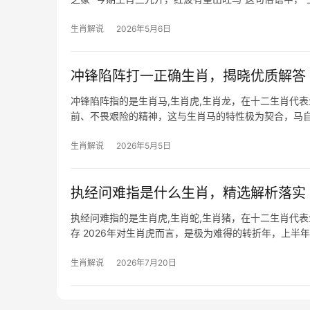
表，202
生肖解说
2026年5月6日
冲锋陷阵打一正确生肖，揭晓优质解答
冲锋陷阵指的是生肖马,生肖虎,生肖龙，在十二生肖代
前、不畏艰险的精神，这与生肖马的特性极为契合，马
拼敢闯之人，明年
生肖解说
2026年5月5日
执经问难指是什么生肖，精选解析落实
执经问难指的是生肖虎,生肖蛇,生肖猪，在十二生肖代
存 2026年对生肖虎而言，是极为难得的转折年，上半
下半年运
生肖解说
2026年7月20日