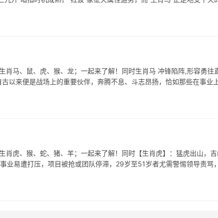
表生肖马、鼠、虎、猴、龙；一起来了解！同时生肖马 冲锋陷阵,形容勇往
自古以来便是战场上的重要伙伴，奔腾不息、斗志昂扬，恰如那些在事业
表生肖虎、猴、蛇、猪、羊；一起来了解！同时【生肖虎】：猛虎出山，吉
年事业易遭打压，项目被抢或团队停滞，29岁至51岁者尤需警惕领导责骂