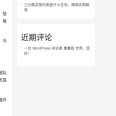
三分鼎足指代表是什么生肖，揭晓优质解
答
，恰
，易
近期评论
，与
一位 WordPress 评论者
发表在
世界，您
好！
团队
尤其
格外