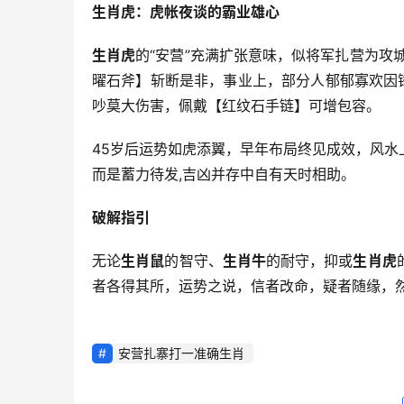
生肖虎：虎帐夜谈的霸业雄心
生肖虎
的“安营”充满扩张意味，似将军扎营为攻
曜石斧】斩断是非，事业上，部分人郁郁寡欢因锋
吵莫大伤害，佩戴【红纹石手链】可增包容。
45岁后运势如虎添翼，早年布局终见成效，风水
而是蓄力待发,吉凶并存中自有天时相助。
破解指引
无论
生肖鼠
的智守、
生肖牛
的耐守，抑或
生肖虎
者各得其所，运势之说，信者改命，疑者随缘，然
安营扎寨打一准确生肖