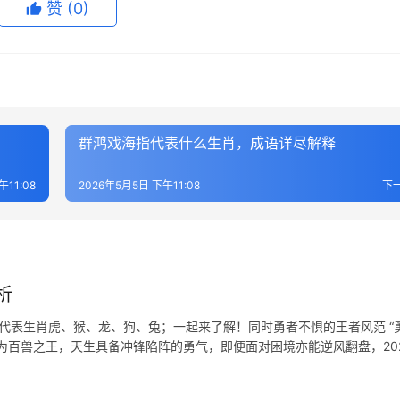
赞
(0)
群鸿戏海指代表什么生肖，成语详尽解释
午11:08
2026年5月5日 下午11:08
下
析
肖代表生肖虎、猴、龙、狗、兔；一起来了解！同时勇者不惧的王者风范 “
为百兽之王，天生具备冲锋陷阵的勇气，即便面对困境亦能逆风翻盘，20