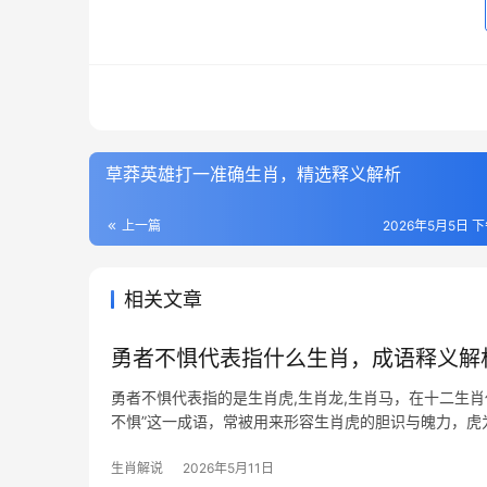
草莽英雄打一准确生肖，精选释义解析
上一篇
2026年5月5日 下
相关文章
勇者不惧代表指什么生肖，成语释义解
勇者不惧代表指的是生肖虎,生肖龙,生肖马，在十二生
不惧”这一成语，常被用来形容生肖虎的胆识与魄力，虎
年对属虎人而言
生肖解说
2026年5月11日