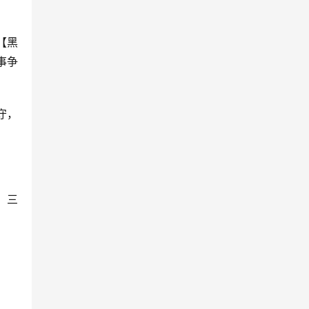
【黑
事争
守，
，三