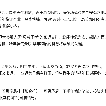
契合，鼠类天性机敏，善于筑巢囤粮，每逢动荡必先寻安稳之地
若能稳守本业，莫贪快钱，可避“破财不止”之险，29岁和41岁者
,化解小人。
但大多数人因“母慈子孝”的家运支撑，终能转危为安，感情方面
调和，晚年福气渐厚,早年积累的智慧将成破局关键。
，步步为营，明年牛年，正值太岁当值，37岁者需防项目被抢，
旺文书运，事业运势虽偶有打压，但
生肖牛
的坚韧能扛过寒冬，
，若卧室悬挂【和合符】，可缓矛盾，下半年偏财暗淡，投资需
根基稳固”的圆满结局。