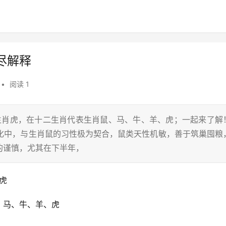
尽解释
•
阅读 1
,生肖虎，在十二生肖代表生肖鼠、马、牛、羊、虎；一起来了解
文化中，与生肖鼠的习性极为契合，鼠类天性机敏，善于筑巢囤粮
的谨慎，尤其在下半年，
虎
、马、牛、羊、虎