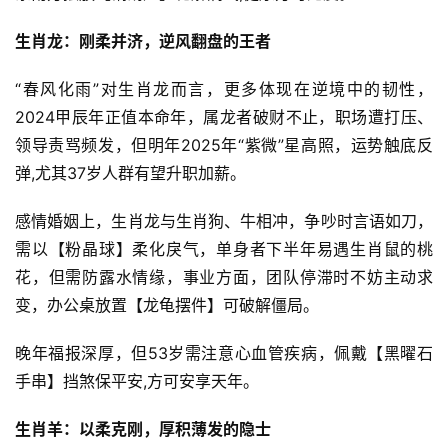
生肖龙：刚柔并济，逆风翻盘的王者
“春风化雨”对生肖龙而言，更多体现在逆境中的韧性，
2024甲辰年正值本命年，属龙者破财不止，职场遭打压、
领导责骂频发，但明年2025年“紫微”星高照，运势触底反
弹,尤其37岁人群有望升职加薪。
感情婚姻上，生肖龙与生肖狗、牛相冲，争吵时言语如刀，
需以【粉晶球】柔化戾气，单身者下半年易遇生肖鼠的桃
花，但需防露水情缘，事业方面，团队停滞时不妨主动求
变，办公桌放置【龙龟摆件】可破解僵局。
晚年福报深厚，但53岁需注意心血管疾病，佩戴【黑曜石
手串】挡煞保平安,方可安享天年。
生肖羊：以柔克刚，厚积薄发的隐士