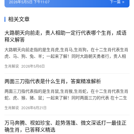
2026年5月5日 下午11:07
下一篇
相关文章
大路朝天向前走，贵人相助一定行代表哪个生肖，成语
释义解答
大路朝天向前走指的是生肖虎,生肖马,生肖狗，在十二生肖代表生肖
虎、马、狗、兔、羊；一起来了解！同时大路朝天勇者行，贵人相
助显威名 “大路朝天向前走，贵人相助一定行”这句俗语，与生肖虎
生肖解说
2026年5月6日
的王者气魄极为契合，虎为山林之主，天生具备开拓精神，2024甲
辰龙年更是其“
两面三刀指代表是什么生肖，答案精准解析
两面三刀指代表指的是生肖鼠,生肖猴,生肖蛇，在十二生肖代表生肖
蛇、虎、猴、猪、鼠；一起来了解！同时两面三刀的代表 在十二生
肖中，生肖蛇常被视为“两面三刀”的典型代表，蛇性狡黠，善于隐藏
生肖解说
2026年6月21日
真实意图，表面温顺，内心却可能暗藏锋芒，2026年对于属蛇人而
言极为关键，
万马奔腾、视如珍宝、趁势落篷、微文深诋打一最佳正
确生肖，已答释义精选