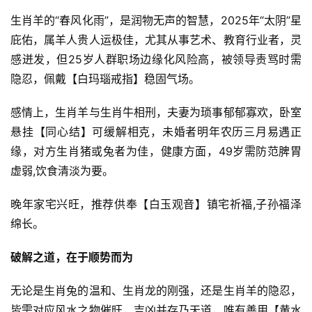
生肖羊的“春风化雨”，是润物无声的智慧，2025年“太阴”星
庇佑，属羊人贵人运极佳，尤其从事艺术、教育行业者，灵
感迸发，但25岁人群职场边缘化风险高，被领导责骂时需
隐忍，佩戴【白玛瑙戒指】稳固气场。
感情上，生肖羊与生肖牛相刑，夫妻为琐事郁郁寡欢，卧室
悬挂【同心结】可缓解相克，未婚者明年农历三月易遇正
缘，对方生肖猪或兔者为佳，健康方面，49岁需防范脾胃
虚弱,饮食清淡为要。
晚年家宅兴旺，推荐供奉【白玉观音】镇宅祈福,子孙福泽
绵长。
破解之道，在于顺势而为
无论是生肖兔的温和、生肖龙的刚强，还是生肖羊的隐忍，
皆需对应风水之物催旺，吉凶并存乃天道，唯有善用【黄水