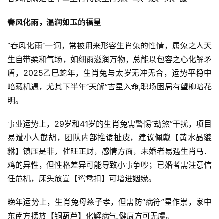
春风化雨，温润如玉的福星
“春风化雨”一词，常被用来形容生肖兔的性情，属兔之人天
生自带柔和气场，如细雨滋润万物，总能以包容之心化解矛
盾，2025乙巳蛇年，生肖兔与太岁无冲无合，运势平稳中
暗藏机遇，尤其下半年“天解”吉星入命,职场困局有望柳暗花
明。
事业运势上，29岁和41岁的生肖兔需警惕“劫煞”干扰，项目
易遭小人截胡，团队内部推诿扯皮，建议佩戴【黄水晶貔
貅】镇压是非，催旺正财，感情方面，未婚者易遇生肖马、
鸡的异性，但性格差异可能导致小事争吵；已婚者需注意信
任危机，床头放置【鸳鸯扣】可增进姻缘。
晚年运势上，生肖兔母慈子孝，但需防“病符”星作祟，家中
东南方摆放【铜葫芦】化解病气,健康方可无虞。