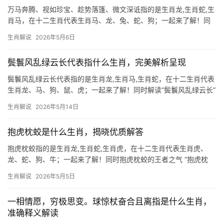
万马奔腾、视如珍宝、趁势落篷、微文深诋指的是生肖龙,生肖蛇,生
肖马，在十二生肖代表生肖马、龙、兔、蛇、狗；一起来了解！同
时“万马奔腾”形容气势如虹，恰如生肖马之人的一生——前半生多奔
生肖解说
2026年5月6日
波，后半生渐入佳境，2024甲辰年对属马者极为特殊，尤其是29岁
和41岁人群，流年“木火通明”，事业
鬓鬟风乱绿云长代表指什么生肖，完美解析呈现
鬓鬟风乱绿云长代表指的是生肖龙,生肖马,生肖蛇，在十二生肖代表
生肖龙、马、狗、鼠、虎；一起来了解！同时解读“鬓鬟风乱绿云长”
的生肖隐喻 “鬓鬟风乱绿云长”这一意象，常被文人用以描绘飘逸灵
生肖解说
2026年5月14日
动的美感，在生肖文化中，它暗指毛发丰盈、姿态优雅的动物，结
合诗句的意境与生肖
抱虎枕蛟是什么生肖，揭晓优质解答
抱虎枕蛟指的是生肖龙,生肖蛇,生肖虎，在十二生肖代表生肖虎、
龙、蛇、狗、牛；一起来了解！同时抱虎枕蛟的王者之气 “抱虎枕
蛟”这一成语，常被用来形容勇猛无畏的胆识，在十二生肖中，唯有
生肖解说
2026年5月5日
生肖虎最能契合这一意象。生肖虎对应地支“寅”，五行属木，象征着
权威与爆发
一相情愿，穷极思变。球惊杖奋合且离指是什么生肖，
准确释义解读