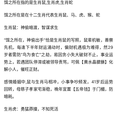
饵之所在指的是生肖鼠,生肖虎,生肖蛇
饵之所在是在十二生肖代表生肖鼠、马、虎、猴、蛇
生肖鼠：神偷暗渡，智谋求生
“饵之所在，神偷出手”恰是生肖鼠的写照，鼠辈机敏，善察
先机，每逢下半年财运涌动时，偏财机遇极为难得，然29
岁者需防“鸟为食亡”之劫，易因贪小失大破财不止，事业运
势上，若遇团队停滞或被领导责骂，可佩【黄水晶貔貅】化
解小人，催旺正财。
感情婚姻中,鼠与生肖马相冲，小事争吵频发，41岁后运势
回转，母慈子孝家宅渐稳，晚年宜置【五帝钱】于门楣，防
暗耗。
生肖虎：勇猛莽撞，不知死活