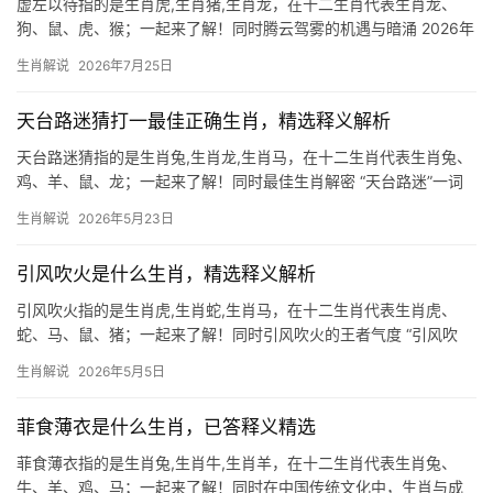
虚左以待指的是生肖虎,生肖猪,生肖龙，在十二生肖代表生肖龙、
狗、鼠、虎、猴；一起来了解！同时腾云驾雾的机遇与暗涌 2026年
对生肖龙而言，是吉凶交织的转折点，下半年事业宫受“禄存”星照
生肖解说
2026年7月25日
耀，项目推进极为难得顺畅，尤其29岁至51岁者易遇贵人提携，然
“劫煞
天台路迷猜打一最佳正确生肖，精选释义解析
天台路迷猜指的是生肖兔,生肖龙,生肖马，在十二生肖代表生肖兔、
鸡、羊、鼠、龙；一起来了解！同时最佳生肖解密 “天台路迷”一词
暗藏玄机，若拆解其意，“天台”喻指高处、终点，而“迷”则暗示困惑
生肖解说
2026年5月23日
与转折，结合字形与寓意，最佳生肖当属生肖兔，兔居月宫，象征
登高望远
引风吹火是什么生肖，精选释义解析
引风吹火指的是生肖虎,生肖蛇,生肖马，在十二生肖代表生肖虎、
蛇、马、鼠、猪；一起来了解！同时引风吹火的王者气度 “引风吹
火”在生肖文化中，常被联想至生肖虎，虎为山林霸主，行动如风，
生肖解说
2026年5月5日
啸声震天，恰似以风助火势的迅猛，古籍有云：“虎啸风生，龙腾云
起”，暗喻属
菲食薄衣是什么生肖，已答释义精选
菲食薄衣指的是生肖兔,生肖牛,生肖羊，在十二生肖代表生肖兔、
牛、羊、鸡、马；一起来了解！同时在中国传统文化中，生肖与成