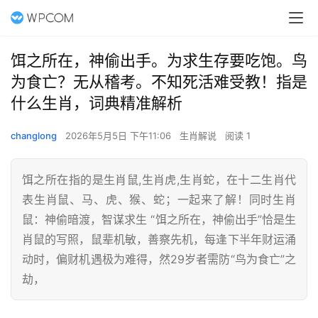
饵之所在，神偷出手。为求生存要吃饱。鸟
为食亡？无从稽考。不知死活难受教！指是
什么生肖，词典精准解析
changlong
2026年5月5日 下午11:06
生肖解说
阅读 1
饵之所在指的是生肖鼠,生肖虎,生肖蛇，在十二生肖代
表生肖鼠、马、虎、猴、蛇；一起来了解！同时生肖
鼠：神偷暗渡，智谋求生 “饵之所在，神偷出手”恰是生
肖鼠的写照，鼠辈机敏，善察先机，每逢下半年财运涌
动时，偏财机遇极为难得，然29岁者需防“鸟为食亡”之
劫，