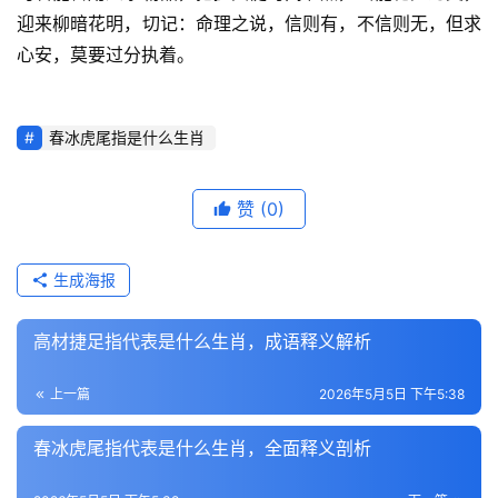
迎来柳暗花明，切记：命理之说，信则有，不信则无，但求
心安，莫要过分执着。
春冰虎尾指是什么生肖
赞
(0)
生成海报
高材捷足指代表是什么生肖，成语释义解析
上一篇
2026年5月5日 下午5:38
春冰虎尾指代表是什么生肖，全面释义剖析