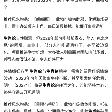
得，若能平稳度过2026年，后半生将母慈子孝，福禄双
全。
推荐风水物品：【麒麟瓶】，此物可镇宅辟邪，化解职场是
非，置于办公桌左上角，每日清晨擦拭，能催旺事业运势。
生肖蛇
天性聪慧，但2026年却可能郁郁寡欢，陷入“春冰虎
尾”的困境，事业上，部分人可能遭遇打压，甚至被边缘
化，项目推进举步维艰，大多数人则需面对团队内部矛盾，
领导态度暧昧不清，令人倍感压力。
感情婚姻方面,
生肖蛇
与
生肖猪
相冲，需格外留意伴侣情绪
波动，2026年可能因琐事争吵不断，甚至引发信任危机，
明年（2027年）将是
生肖蛇
的转运之年，若能坚持本心，
终将守得云开见月明。
推荐风水物品：【黑曜石手链】，此物可吸收负能量，抵御
小人侵害，佩戴于左手，定期用盐水净化，能助
生肖蛇
破局