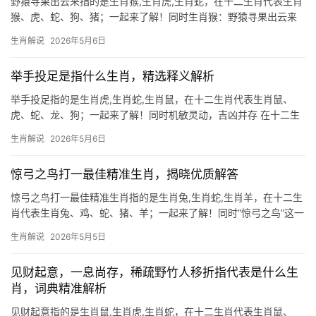
野猿寻果出云来指的是生肖猴,生肖虎,生肖蛇，在十二生肖代表生肖
猴、虎、蛇、狗、猪；一起来了解！同时生肖猴：野猿寻果出云来
的灵动机变 “野猿寻果出云来”这一意象，生动勾勒出生肖猴的聪慧
生肖解说
2026年5月6日
与进取，猿猴攀援云雾，恰似生肖猴在2024甲辰年“龙猴三合”的运
势——上半年
举手投足是指什么生肖，精选释义解析
举手投足指的是生肖虎,生肖蛇,生肖鼠，在十二生肖代表生肖鼠、
虎、蛇、龙、狗；一起来了解！同时机敏灵动，吉凶并存 在十二生
肖中,生肖鼠象征着智慧与机敏，民间常说“鼠目寸光”，但实则生肖
生肖解说
2026年5月6日
鼠天生具备敏锐的洞察力，尤其在下半年，部分人可能因过度谨慎
错失良机，但
惊弓之鸟打一最佳精准生肖，揭晓优质解答
惊弓之鸟打一最佳精准生肖指的是生肖兔,生肖蛇,生肖羊，在十二生
肖代表生肖兔、鸡、蛇、猪、羊；一起来了解！同时“惊弓之鸟”这一
成语，常用来形容受过惊吓后变得极度敏感的人，若用十二生肖对
生肖解说
2026年5月5日
应，最贴切的莫过于生肖兔，兔子生性胆小，稍有风吹草动便惊慌
逃窜，与成语的寓意高度契合，
见财起意，一息尚存，稀疏野竹人移折指代表是什么生
肖，词典精准解析
见财起意指的是生肖鼠,生肖虎,生肖蛇，在十二生肖代表生肖鼠、