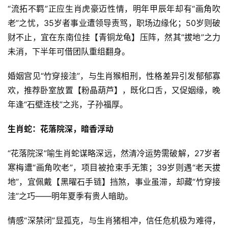
“流拓不羁”正应生肖虎豪迈性情，明年甲辰年却有“画角吹
老”之忧，35岁者事业遭领导责骂，职场边缘化；50岁则破
财不止，宜在东南位挂【青铜龙龟】压阵，然其“拔地”之力
未消，下半年可借团队重组翻身。
婚姻宫见“竹穿接洼”，与生肖猴相刑，性格差异引发郁郁寡
欢，推荐卧室放置【粉晶葫芦】，既化口舌，又促姻缘，晚
年逢“石壁连枝”之兆，子孙福厚。
生肖蛇：花落院深，暗香浮动
“花落院深”喻生肖蛇谋略深远，然清冷运势需破解，27岁者
寒梅遭“画角吹老”，项目被抢束手无策；39岁则遇“老天拔
地”，宜佩戴【黑曜石手链】挡煞，事业虽滞，却藏“竹穿接
洼”之巧——明年夏季有贵人暗助。
情感“深禁闭”显孤克，与生肖猪相冲，信任危机极为难得，