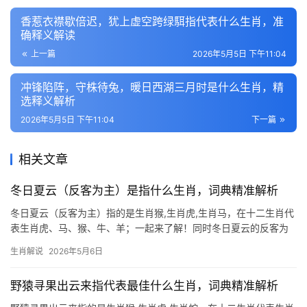
香惹衣襟歇倍迟，犹上虚空跨绿駬指代表什么生肖，准
确释义解读
上一篇
2026年5月5日 下午11:04
冲锋陷阵，守株待兔，暖日西湖三月时是什么生肖，精
选释义解析
2026年5月5日 下午11:04
下一篇
相关文章
冬日夏云（反客为主）是指什么生肖，词典精准解析
冬日夏云（反客为主）指的是生肖猴,生肖虎,生肖马，在十二生肖代
表生肖虎、马、猴、牛、羊；一起来了解！同时冬日夏云的反客为
主之谜 “冬日夏云”本指反常之象，而属生肖虎者却能将此势化为“反
生肖解说
2026年5月6日
客为主”的机遇，虎为百兽之王，天生具备逆转乾坤的魄力，2024甲
辰年，流年木气旺
野猿寻果出云来指代表最佳什么生肖，词典精准解析