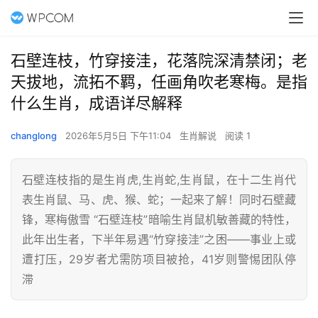
石壁连枝，竹穿接洼，花落院深清禁闭；老
天拔地，流拓不羁，任画角吹老寒梅。是指
什么生肖，成语详尽解释
changlong
2026年5月5日 下午11:04
生肖解说
阅读 1
石壁连枝指的是生肖虎,生肖蛇,生肖鼠，在十二生肖代
表生肖鼠、马、虎、猴、蛇；一起来了解！同时石壁藏
锋，寒梅傲雪 “石壁连枝”暗喻生肖鼠机敏善藏的特性，
此年出生者，下半年易遇“竹穿接洼”之困——事业上或
遭打压，29岁者尤需防项目被抢，41岁则警惕团队停
滞