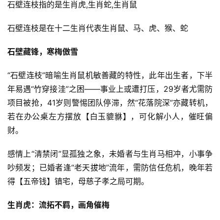
石壁连枝指的是生肖虎,生肖蛇,生肖鼠
石壁连枝是在十二生肖代表生肖鼠、马、虎、猴、蛇
石壁藏锋，寒梅傲雪
“石壁连枝”暗喻生肖鼠机敏善藏的特性，此年出生者，下半
年易遇“竹穿接洼”之困——事业上或遭打压，29岁者尤需防
项目被抢，41岁则警惕团队停滞，然“花落院深”亦藏转机，
若在办公桌左方摆放【白玉貔貅】，可化解小人，催旺偏
财。
感情上“清禁闭”显孤独之象，未婚者与生肖马相冲，小事争
吵频发；已婚者逢“老天拔地”流年，需防信任危机，晚年若
得【五帝钱】镇宅，母慈子孝之局可期。
生肖虎：流拓不羁，画角催梅