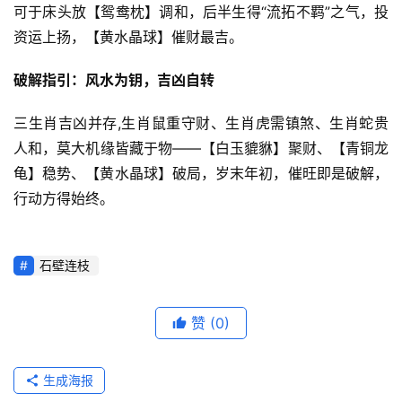
可于床头放【鸳鸯枕】调和，后半生得“流拓不羁”之气，投
资运上扬，【黄水晶球】催财最吉。
破解指引：风水为钥，吉凶自转
三生肖吉凶并存,生肖鼠重守财、生肖虎需镇煞、生肖蛇贵
人和，莫大机缘皆藏于物——【白玉貔貅】聚财、【青铜龙
龟】稳势、【黄水晶球】破局，岁末年初，催旺即是破解，
行动方得始终。
石壁连枝
赞
(0)
生成海报