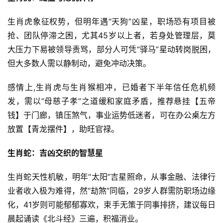
生肖虎象征权势，但明年遇“天狗”凶星，职场恐有项目被
抢、团队停滞之困，尤其45岁以上者，若身处管理层，莫
大压力下易被领导责骂，部分人可凭“驿马”星动转岗脱困，
但大多数人需以静制动，避免冲动决策。
感情上,生肖虎与生肖猴相冲，已婚者下半年信任危机频
发，需以“母慈子孝”之道缓和家庭矛盾，推荐悬挂【五帝
钱】于门廊，镇压煞气，事业运势低迷者，可在办公桌左方
放置【青龙摆件】，助旺官禄。
生肖蛇：吉凶交织的智慧星
生肖蛇天性机敏，明年“太阳”吉星照命，从事金融、法律行
业者收入极为难得，然“劫煞”同临，29岁人群需防职场边缘
化，41岁则可能郁郁寡欢，束手无策于同事排挤，建议每日
晨起诵读《北斗经》三遍，积福消业。