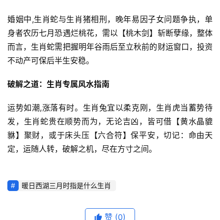
婚姻中,生肖蛇与生肖猪相刑，晚年易因子女问题争执，单
身者农历七月恐遇烂桃花，需以【桃木剑】斩断孽缘，整体
而言，生肖蛇需把握明年谷雨后至立秋前的财运窗口，投资
不动产可保后半生安稳。
破解之道：生肖专属风水指南
运势如潮,涨落有时。生肖兔宜以柔克刚，生肖虎当蓄势待
发，生肖蛇贵在顺势而为，无论吉凶，皆可借【黄水晶貔
貅】聚财，或于床头压【六合符】保平安，切记：命由天
定，运随人转，破解之机，尽在方寸之间。
暖日西湖三月时指是什么生肖
赞
(0)