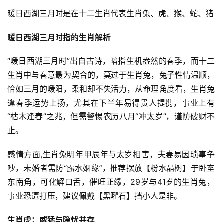
暖日西湖三月时是在十二生肖代表生肖兔、虎、猴、蛇、猪
暖日西湖三月时指的生肖解析
“暖日西湖三月时”出自古诗，暗指生机盎然的春季，而十二
生肖中与春意最为契合的，莫过于生肖兔，兔子性情温顺，
恰如三月的暖阳，柔和却不失活力，从命理角度看，生肖兔
逢春季运势上扬，尤其在下半年易得贵人提携，事业上有
“枯木逢春”之兆，但需警惕农历八月“冲太岁”，谨防破财不
止。
感情方面,生肖兔明年甲辰年与太岁相害，夫妻易因琐事争
吵，未婚者需防“露水姻缘”，推荐摆放【粉水晶树】于卧室
东南角，可化解口舌，催旺正缘，29岁与41岁的生肖兔，
事业恐遭打压，建议佩戴【黑曜石】挡小人是非。
生肖虎：威猛与隐忧并存