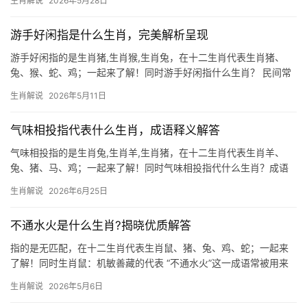
生肖解说
2026年5月28日
独特的寓意和运势，我们将深入解读三个与“三牲五鼎”相关的生肖，
分析它们的运势走向,并为2026
游手好闲指是什么生肖，完美解析呈现
游手好闲指的是生肖猪,生肖猴,生肖兔，在十二生肖代表生肖猪、
兔、猴、蛇、鸡；一起来了解！同时游手好闲指什么生肖？ 民间常
说“游手好闲”，多指懒散度日、不思进取之人，在十二生肖中，此特
生肖解说
2026年5月11日
质与生肖猪、生肖兔、生肖猴关联最深。生肖猪天性乐享安逸，若
命局无财星催
气味相投指代表什么生肖，成语释义解答
气味相投指的是生肖兔,生肖羊,生肖猪，在十二生肖代表生肖羊、
兔、猪、马、鸡；一起来了解！同时气味相投指代什么生肖？成语
背后的深意 “气味相投”一词，常用来形容人与人之间志趣相合、脾
生肖解说
2026年6月25日
性相近，在生肖文化中，这一特质与生肖羊、生肖兔、生肖猪最为
契合，这三个属
不通水火是什么生肖?揭晓优质解答
指的是无匹配，在十二生肖代表生肖鼠、猪、兔、鸡、蛇；一起来
了解！同时生肖鼠：机敏善藏的代表 “不通水火”这一成语常被用来
形容性格极端或处境艰难的人，而在十二生肖中，生肖鼠因其机敏
生肖解说
2026年5月6日
与适应力，反而能在此类困境中游刃有余，鼠年出生者天