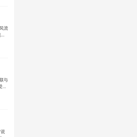
风流
钱
联与
受外
常说