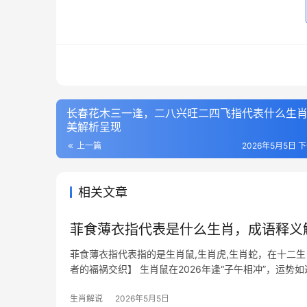
长春花木三一逢，二八兴旺二四飞指代表什么生
美解析呈现
上一篇
2026年5月5日 下
相关文章
菲食薄衣指代表是什么生肖，成语释义
菲食薄衣指代表指的是生肖鼠,生肖虎,生肖蛇，在十二
者的福祸交织】 生肖鼠在2026年逢“子午相冲”，运
合同漏洞；下
生肖解说
2026年5月5日