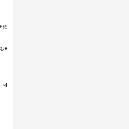
黑曜
悬挂
，可