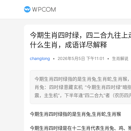
今期生肖四时绿，四二合九往上
什么生肖，成语详尽解释
changlong
•
2026年5月5日 下午11:01
•
生肖解说
今期生肖四时绿指的是生肖兔,生肖蛇,生肖
肖兔：四时绿意藏玄机 “今期生肖四时绿”
震，主生机”，下半年逢“四二合九”者（农历四
今期生肖四时绿指的是生肖兔,生肖蛇,生肖猴
今期生肖四时绿是在十二生肖代表生肖兔、鸡、