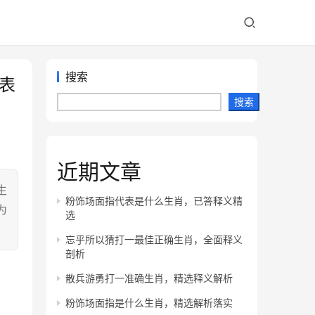
搜索
表
搜索
近期文章
生
粉饰场面指代表是什么生肖，已答释义精
为
选
忘乎所以猜打一最佳正确生肖，全面释义
剖析
散兵游勇打一准确生肖，精选释义解析
粉饰场面指是什么生肖，精选解析落实