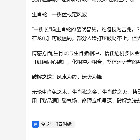
生肖蛇：一树盘根定风波
“一树长”喻生肖蛇的蛰伏智慧，蛇缠枝为吉兆，
石龙龟】可破僵局，部分人遭打压破财不止，但
情感方面,生肖蛇与生肖猪相冲，信任危机多因
【红绳同心结】，化相冲为相合，整体运势吉凶
破解之道：风水为刃，运势为锋
无论生肖兔之木、生肖猴之金、生肖蛇之火，皆
用【紫晶洞】聚气场，命理玄机虽深，破解之法
今期生肖四时绿