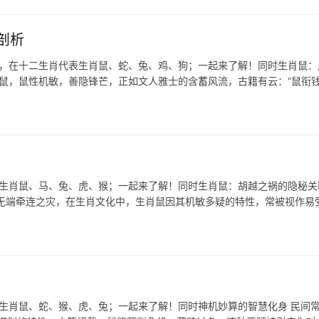
剖析
蛇，在十二生肖代表生肖鼠、蛇、兔、鸡、狗；一起来了解！同时生肖鼠：
肖鼠，鼠性机敏，善隐锋芒，正如文人雅士的含蓄风流，古籍有云：“鼠衔
表生肖鼠、马、兔、虎、猴；一起来了解！同时生肖鼠：胡越之祸的隐秘关
无端牵连之灾，在生肖文化中，生肖鼠因其机敏多疑的特性，常被视作易
表生肖鼠、蛇、猴、虎、兔；一起来了解！同时神机妙算的智慧化身 民间