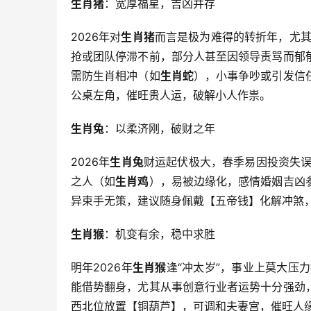
生肖猪
：宽厚福星，吉凶并存
2026年对
生肖猪
而言是极为难得的转折年，尤其
抢或团队停滞不前，部分人甚至因领导责骂而郁
需防生肖相冲（如
生肖蛇
），小事争吵或引发信
公桌左角，催旺贵人运，破解小人作祟。
生肖兔
：以柔济刚，破财之年
2026年
生肖兔
财运起伏极大，春季易因投资失误
之人（如
生肖鸡
），易被边缘化，感情婚姻吉凶
异束手无策，建议随身佩戴【五帝钱】化解冲煞
生肖猴
：机变有余，稳中求胜
明年2026年
生肖猴
逢“冲太岁”，事业上莫大压
能借势翻身，尤其从事创意行业者运势十分强劲
西北位放置【铜葫芦】，可调和夫妻宫，催旺人