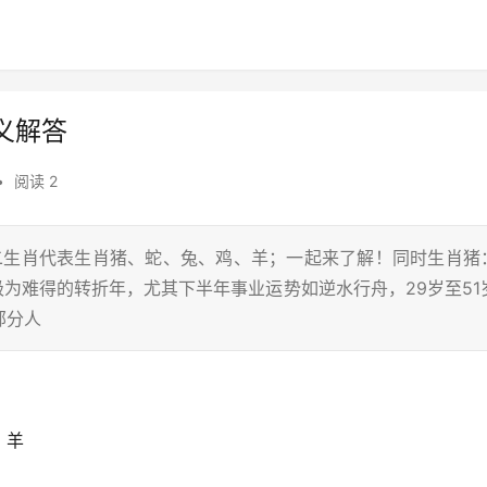
义解答
•
阅读 2
十二生肖代表生肖猪、蛇、兔、鸡、羊；一起来了解！同时生肖猪
极为难得的转折年，尤其下半年事业运势如逆水行舟，29岁至51
部分人
、羊