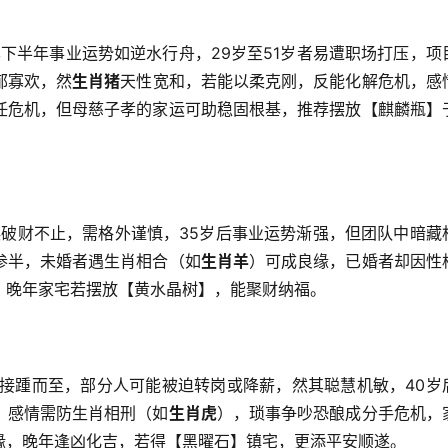
下半年事业运势如逆水行舟，29岁至51岁者易遭职场打压，项
郁寡欢，然
生肖猪
天性宽和，若能以柔克刚，反能化解危机，感
任危机，但母慈子孝的家运可助稳固根基，推荐摆放【麒麟瓶】
破财不止，需格外谨慎，35岁后事业运势渐强，但团队中暗藏
参半，未婚者遇生肖相合（如
生肖羊
）可成良缘，已婚者却因性
，晚年家宅若摆放【黄水晶树】，能聚财纳福。
力接踵而至，部分人可能被迫转岗或降薪，然其聪慧机敏，40岁
，感情需防生肖相刑（如
生肖虎
），琐事争吵恐酿成分手危机，
缘，晚年逢凶化吉，若得【黑曜石】镇宅，更添平安顺遂。