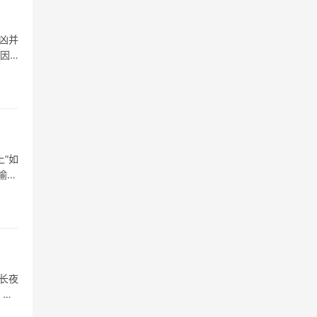
凶并
至因
”如
喻其
长夜
，古