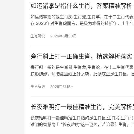
如运诸掌是指什么生肖，答案精准解析
如运诸掌指的是生肖虎,生肖蛇,生肖羊，在十二生肖代
存 2026年对生肖虎而言，是极为难得的转折年，上
小事被领导责
生肖解说
2026年5月30日
旁行斜上打一正确生肖，精选解析落实
旁行斜上指的是生肖鼠,生肖龙,生肖蛇，在十二生肖代表
蛇形蜿蜒，却暗藏直线上升之势，此谜底正是生肖鼠，鼠
以巧破
生肖解说
2026年5月5日
长夜难明打一最佳精准生肖，完美解析
长夜难明打一最佳精准生肖指的是生肖鼠,生肖龙,生肖
难明的智慧隐士 “长夜难明”这一谜面，若论最佳生肖
籍有云：“鼠咬天开”，正是其