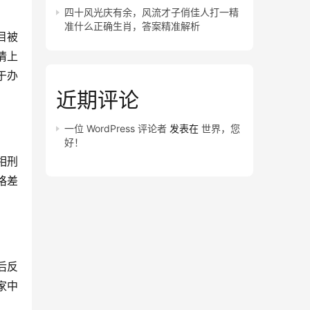
四十风光庆有余，风流才子俏佳人打一精
准什么正确生肖，答案精准解析
目被
情上
于办
近期评论
一位 WordPress 评论者
发表在
世界，您
好！
相刑
格差
后反
家中