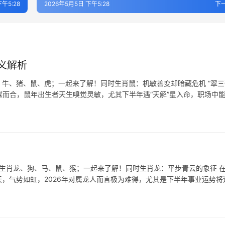
午5:28
2026年5月5日 下午5:28
下
义解析
牛、猪、鼠、虎；一起来了解！同时生肖鼠：机敏善变却暗藏危机 “翠三
谋而合，鼠年出生者天生嗅觉灵敏，尤其下半年遇“天解”星入命，职场中
表生肖龙、狗、马、鼠、猴；一起来了解！同时生肖龙：平步青云的象征 
天，气势如虹，2026年对属龙人而言极为难得，尤其是下半年事业运势将