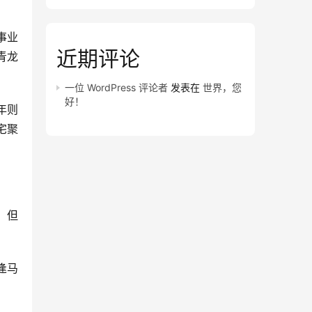
事业
近期评论
青龙
一位 WordPress 评论者
发表在
世界，您
好！
年则
宅聚
，但
逢马