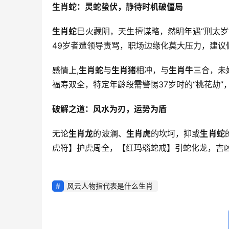
生肖蛇：灵蛇蛰伏，静待时机破僵局
生肖蛇
巳火藏阴，天生擅谋略，然明年遇“刑太岁
49岁者遭领导责骂，职场边缘化莫大压力，建议
感情上,
生肖蛇
与
生肖猪
相冲，与
生肖牛
三合，未
福寿双全，特定年龄段需警惕37岁时的“桃花劫
破解之道：风水为刃，运势为盾
无论
生肖龙
的波澜、
生肖虎
的坎坷，抑或
生肖蛇
虎符】护虎周全，【红玛瑙蛇戒】引蛇化龙，吉
风云人物指代表是什么生肖