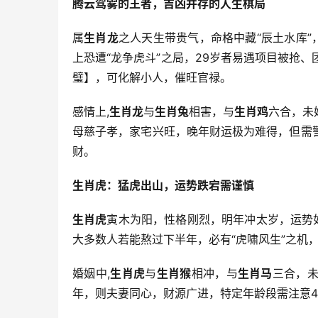
腾云驾雾的王者，吉凶并存的人生棋局
属
生肖龙
之人天生带贵气，命格中藏“辰土水库”
上恐遭“龙争虎斗”之局，29岁者易遇项目被抢
璧】，可化解小人，催旺官禄。
感情上,
生肖龙
与
生肖兔
相害，与
生肖鸡
六合，未
母慈子孝，家宅兴旺，晚年财运极为难得，但需警
财。
生肖虎：猛虎出山，运势跌宕需谨慎
生肖虎
寅木为阳，性格刚烈，明年冲太岁，运势
大多数人若能熬过下半年，必有“虎啸风生”之机
婚姻中,
生肖虎
与
生肖猴
相冲，与
生肖马
三合，
年，则夫妻同心，财源广进，特定年龄段需注意4