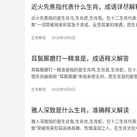
近火先焦指代表什么生肖，成语详尽解
近火先焦指的是生肖马,生肖虎,生肖兔，在十二生肖代
焦”一词常被用来形容急于求成、反受其害的境遇，而
的性格也容易
生肖解说
2026年5月6日
耳鬓厮磨打一精准是，成语释义解答
耳鬓厮磨打一精准是指的是生肖鸡,生肖鼠,生肖蛇，在
借东风破困局 “耳鬓厮磨”本指亲密无间，而生肖鼠的
机遇，2024甲辰年，
生肖解说
2026年5月6日
雅人深致是什么生肖，准确释义解读
雅人深致指的是生肖兔,生肖龙,生肖蛇，在十二生肖代
致”常被用来形容品格高雅、性情温润之人，在生肖文
人接物极为得