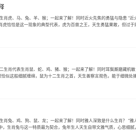
释
表生肖虎、马、兔、羊、猴；一起来了解！同时近火先焦的勇猛与隐患 “近
生肖虎恰恰是这一现象的典型代表，虎为百兽之王，天生勇猛果敢，但过于
十二生肖代表生肖鼠、蛇、鸡、猪、猴；一起来了解！同时耳鬓厮磨藏机敏
聪慧恰似这般细腻缠绵，鼠为十二生肖之首，天生善察言观色，能于细微处
表生肖兔、鸡、狗、鼠、龙；一起来了解！同时雅人深致是什么生肖？ “雅
化中，生肖兔与这一特质最为契合，兔年生人天生自带文雅气质，心思细腻