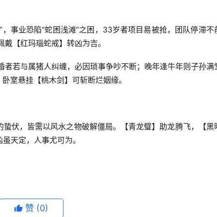
”，事业恐陷“蛇困浅滩”之困，33岁者项目易被抢，团队停滞不
佩戴【红玛瑙蛇戒】转凶为吉。
婚者若与属猪人纠缠，必因琐事争吵不断；晚年逢牛年则子孙满
”，卧室悬挂【桃木剑】可斩断烂姻缘。
的蛰伏，皆需以风水之物破解僵局。【青龙璧】助龙腾飞，【黑
凶虽天定，人事尤可为。
赞
(0)