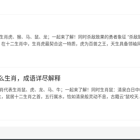
生肖虎、猴、马、鼠、龙；一起来了解！同时杀敌致果的勇者象征 “杀敌致
，在十二生肖中，生肖虎最契合这一特质，虎为百兽之王，天生具备领袖
么生肖，成语详尽解释
生肖代表生肖鼠、虎、龙、马、牛；一起来了解！同时生肖鼠：清泉白日中
应性，鼠居十二生肖之首，五行属水，恰如清泉般灵动不息，古籍云“鼠咬天