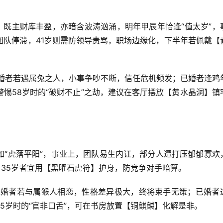
，既主财库丰盈，亦暗含波涛汹涌，明年甲辰年恰逢“值太岁”，
、团队停滞，41岁则需防领导责骂，职场边缘化，下半年若佩戴【
婚者若遇属兔之人，小事争吵不断，信任危机频发；已婚者逢鸡
惕58岁时的“破财不止”之劫，建议在客厅摆放【黄水晶洞】镇
如“虎落平阳”，事业上，团队易生内讧，部分人遭打压郁郁寡欢
，35岁者宜用【黑曜石虎符】护身，防竞争对手暗算。
未婚者若与属猴人相恋，性格差异极大，终将束手无策；已婚者
5岁时的“官非口舌”，可在书房放置【铜麒麟】化解是非。