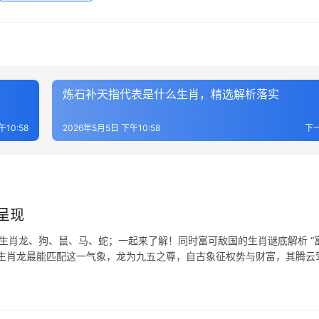
炼石补天指代表是什么生肖，精选解析落实
午10:58
2026年5月5日 下午10:58
下
呈现
表生肖龙、狗、鼠、马、蛇；一起来了解！同时富可敌国的生肖谜底解析 “
有生肖龙最能匹配这一气象，龙为九五之尊，自古象征权势与财富，其腾云