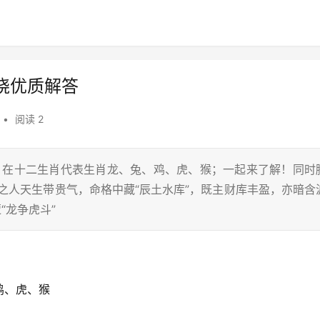
晓优质解答
•
阅读 2
龙，在十二生肖代表生肖龙、兔、鸡、虎、猴；一起来了解！同时
之人天生带贵气，命格中藏“辰土水库”，既主财库丰盈，亦暗含
“龙争虎斗”
鸡、虎、猴