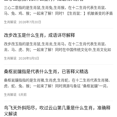
三心二意指的是生肖鼠,生肖兔,生肖猴，在十二生肖代表生肖鼠、
马、兔、鸡、猴；一起来了解！同时1 【生肖鼠：】机敏善变的矛盾
体 “三心二意”常被用来形容生肖鼠的双面性格，他们天生聪慧，却
生肖解说
2026年7月20日
因思虑过多而显得摇摆不定，2026年对生肖鼠而言极为关键，尤其
是29
改步改玉是什么生肖，成语详尽解释
改步改玉指的是生肖鼠,生肖龙,生肖马，在十二生肖代表生肖鼠、
龙、马、虎、狗；一起来了解！同时在中国传统文化中,生肖文化如
同一幅绚丽的画卷，承载着千百年来人们对命运的解读与期许，今
生肖解说
2026年5月5日
天我们将聚焦三个特殊的生肖属相，通过解读\”改步改玉\”这一成语
的生肖寓意，带
桑枢瓮牖指是代表什么生肖，已答释义精选
桑枢瓮牖指指的是生肖猪,生肖虎,生肖蛇，在十二生肖代表生肖猪、
虎、蛇、兔、猴；一起来了解！同时溯源与象征 “桑枢瓮牖”一词，
字面意为桑木门轴、破瓮做窗，形容贫寒之境，但若论其暗指的生
生肖解说
5天前
肖，需从“瓮”字切入——瓮形圆如腹，常与生肖猪的憨厚形象关联，
古时贫家养
鸟飞天外斜阳尽，吹过云山第几重是什么生肖，准确释
义解读