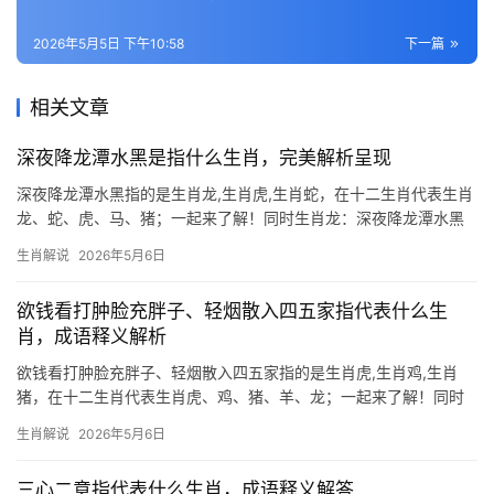
2026年5月5日 下午10:58
下一篇
相关文章
深夜降龙潭水黑是指什么生肖，完美解析呈现
深夜降龙潭水黑指的是生肖龙,生肖虎,生肖蛇，在十二生肖代表生肖
龙、蛇、虎、马、猪；一起来了解！同时生肖龙：深夜降龙潭水黑
的玄机 民间传说中“深夜降龙潭水黑”暗指生肖龙遇劫的意象，龙为
生肖解说
2026年5月6日
辰土，属阳，而深夜属阴，阴阳相冲时潭水泛黑，预示龙族需警惕
明年甲辰年的“伏吟
欲钱看打肿脸充胖子、轻烟散入四五家指代表什么生
肖，成语释义解析
欲钱看打肿脸充胖子、轻烟散入四五家指的是生肖虎,生肖鸡,生肖
猪，在十二生肖代表生肖虎、鸡、猪、羊、龙；一起来了解！同时
在中国传统文化中,生肖不仅是时间的标记，更是性格与命运的隐
生肖解说
2026年5月6日
喻，成语“打肿脸充胖子”暗喻虚荣逞强，“轻烟散入四五家”则象征福
气分散，本文将解读这两句俗语对应的生肖
三心二意指代表什么生肖，成语释义解答