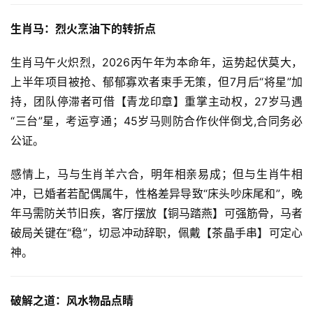
生肖马：烈火烹油下的转折点
生肖马午火炽烈，2026丙午年为本命年，运势起伏莫大，
上半年项目被抢、郁郁寡欢者束手无策，但7月后“将星”加
持，团队停滞者可借【青龙印章】重掌主动权，27岁马遇
“三台”星，考运亨通；45岁马则防合作伙伴倒戈,合同务必
公证。
感情上，马与生肖羊六合，明年相亲易成；但与生肖牛相
冲，已婚者若配偶属牛，性格差异导致“床头吵床尾和”，晚
年马需防关节旧疾，客厅摆放【铜马踏燕】可强筋骨，马者
破局关键在“稳”，切忌冲动辞职，佩戴【茶晶手串】可定心
神。
破解之道：风水物品点睛