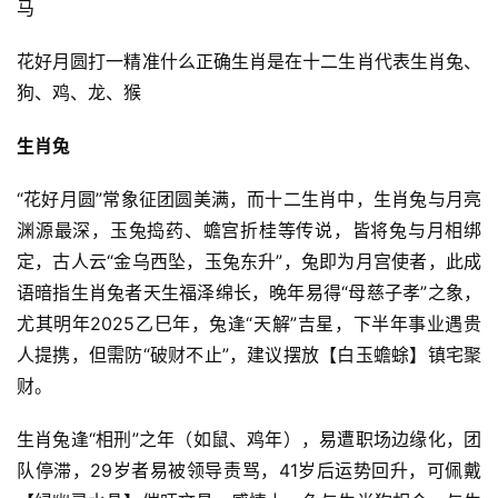
马
花好月圆打一精准什么正确生肖是在十二生肖代表生肖兔、
狗、鸡、龙、猴
生肖兔
“花好月圆”常象征团圆美满，而十二生肖中，生肖兔与月亮
渊源最深，玉兔捣药、蟾宫折桂等传说，皆将兔与月相绑
定，古人云“金乌西坠，玉兔东升”，兔即为月宫使者，此成
语暗指生肖兔者天生福泽绵长，晚年易得“母慈子孝”之象，
尤其明年2025乙巳年，兔逢“天解”吉星，下半年事业遇贵
人提携，但需防“破财不止”，建议摆放【白玉蟾蜍】镇宅聚
财。
生肖兔逢“相刑”之年（如鼠、鸡年），易遭职场边缘化，团
队停滞，29岁者易被领导责骂，41岁后运势回升，可佩戴