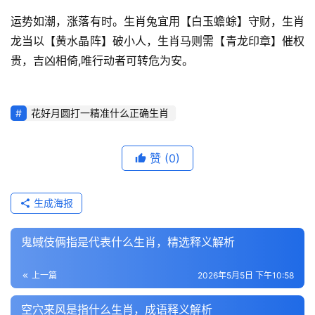
运势如潮，涨落有时。生肖兔宜用【白玉蟾蜍】守财，生肖
龙当以【黄水晶阵】破小人，生肖马则需【青龙印章】催权
贵，吉凶相倚,唯行动者可转危为安。
花好月圆打一精准什么正确生肖
赞
(0)
生成海报
鬼蜮伎俩指是代表什么生肖，精选释义解析
上一篇
2026年5月5日 下午10:58
空穴来风是指什么生肖，成语释义解析