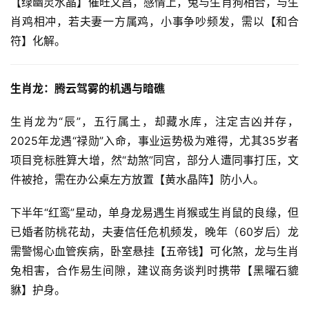
【绿幽灵水晶】催旺文昌，感情上，兔与生肖狗相合，与生
肖鸡相冲，若夫妻一方属鸡，小事争吵频发，需以【和合
符】化解。
生肖龙：腾云驾雾的机遇与暗礁
生肖龙为“辰”，五行属土，却藏水库，注定吉凶并存，
2025年龙遇“禄勋”入命，事业运势极为难得，尤其35岁者
项目竞标胜算大增，然“劫煞”同宫，部分人遭同事打压，文
件被抢，需在办公桌左方放置【黄水晶阵】防小人。
下半年“红鸾”星动，单身龙易遇生肖猴或生肖鼠的良缘，但
已婚者防桃花劫，夫妻信任危机频发，晚年（60岁后）龙
需警惕心血管疾病，卧室悬挂【五帝钱】可化煞，龙与生肖
兔相害，合作易生间隙，建议商务谈判时携带【黑曜石貔
貅】护身。