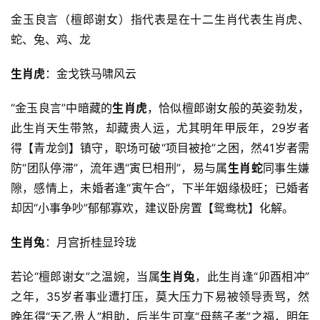
金玉良言（檀郎谢女）指代表是在十二生肖代表生肖虎、
蛇、兔、鸡、龙
生肖虎
：金戈铁马啸风云
“金玉良言”中暗藏的
生肖虎
，恰似檀郎谢女般的英姿勃发，
此生肖天生带煞，却藏贵人运，尤其明年甲辰年，29岁者
得【青龙剑】镇守，职场可破“项目被抢”之困，然41岁者需
防“团队停滞”，流年遇“寅巳相刑”，易与属
生肖蛇
同事生嫌
隙，感情上，未婚者逢“寅午合”，下半年姻缘极旺；已婚者
却因“小事争吵”郁郁寡欢，建议卧房置【鸳鸯枕】化解。
生肖兔
：月宫折桂显玲珑
若论“檀郎谢女”之温婉，当属
生肖兔
，此生肖逢“卯酉相冲”
之年，35岁者事业遭打压，莫大压力下易被领导责骂，然
晚年得“天乙贵人”相助，后半生可享“母慈子孝”之福，明年