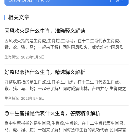
2026年5月5日 下午10:55
下一篇
相关文章
因风吹火是什么生肖，准确释义解读
因风吹火指的是生肖虎,生肖蛇,生肖马，在十二生肖代表生肖虎、
猴、蛇、猪、马；一起来了解！同时因风吹火，威势难挡 “因风吹
火”在生肖文化中，常与生肖虎关联，虎为山林之王，风助火势，恰
生肖解说
2026年5月5日
如虎借威势横扫四方，此成语寓意顺势而为，而生肖虎天生具备此
魄力，下半年，
好整以暇指什么生肖，精选释义解析
好整以暇指的是生肖蛇,生肖羊,生肖虎，在十二生肖代表生肖虎、
猴、猪、马、蛇；一起来了解！同时威震山林，吉凶并存 生肖虎之
人天生自带霸气，犹如山林之王，行事果断且魄力十足，明年甲辰
生肖解说
2026年5月5日
年，对属虎者而言极为关键，尤其是29岁和41岁者，事业上易遭打
压，项目被抢
急中生智指是代表什么生肖，答案精准解析
急中生智指指的是生肖鼠,生肖虎,生肖蛇，在十二生肖代表生肖鼠、
马、虎、猴、蛇；一起来了解！同时急中生智的灵巧代表 民间常言