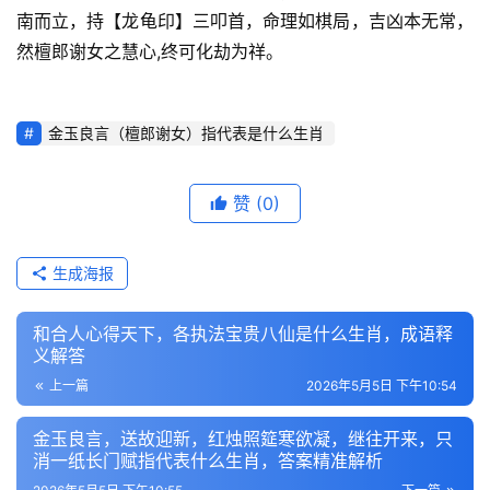
南而立，持【龙龟印】三叩首，命理如棋局，吉凶本无常，
然檀郎谢女之慧心,终可化劫为祥。
金玉良言（檀郎谢女）指代表是什么生肖
赞
(0)
生成海报
和合人心得天下，各执法宝贵八仙是什么生肖，成语释
义解答
上一篇
2026年5月5日 下午10:54
金玉良言，送故迎新，红烛照筵寒欲凝，继往开来，只
消一纸长门赋指代表什么生肖，答案精准解析