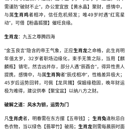
需谨防“破财不止”，办公室宜放【黄水晶】聚财，感情中，
与属
生肖鸡
者相冲，信任危机频发；唯49岁时遇“红鸾星
动”，可借【粉晶狐狸】催旺良缘。
生肖龙
：九五之尊腾四海
“金玉良言”隐含的帝王气象，正应
生肖龙
之命格，此生肖明
年值太岁，32岁者职场边缘化，束手无策之际，当用【麒
麟瓶】镇宅，然吉凶并存，部分人遇“辰酉合”，得异性贵人
提携，感情中，与属
生肖狗
者“辰戌相冲”，性格差异极大；
45岁后运势回转，可佩【龙凤镯】保姻缘稳固，晚年财运
极为难得，建议供奉【聚宝盆】以纳八方之财。
破解之道：风水为钥，运势为门
凡
生肖虎
者，明春需在东方摆【五帝钱】；
生肖兔
逢秋忌白
色衣物，当以绿色【翡翠竹】破局；
生肖龙
则需每晨辰时面