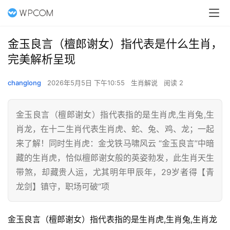
金玉良言（檀郎谢女）指代表是什么生肖，
完美解析呈现
changlong
2026年5月5日 下午10:55
生肖解说
阅读 2
金玉良言（檀郎谢女）指代表指的是生肖虎,生肖兔,生
肖龙，在十二生肖代表生肖虎、蛇、兔、鸡、龙；一起
来了解！同时生肖虎：金戈铁马啸风云 “金玉良言”中暗
藏的生肖虎，恰似檀郎谢女般的英姿勃发，此生肖天生
带煞，却藏贵人运，尤其明年甲辰年，29岁者得【青
龙剑】镇守，职场可破“项
金玉良言（檀郎谢女）指代表指的是生肖虎,生肖兔,生肖龙