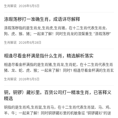
“急中生智”，此成语暗藏玄机，正与生肖鼠之天性契合，鼠为十二生
生肖解说
2026年5月5日
肖之首，机敏善变，遇险时能迅速化险为夷，2026年对生肖鼠而言
极为关键
涤瑕荡秽打一准确生肖，成语详尽解释
涤瑕荡秽指的是生肖龙,生肖虎,生肖猪，在十二生肖代表生肖龙、
狗、虎、猴、猪；一起来了解！同时生肖龙的涅槃重生 “涤瑕荡秽”
一词，意为洗去污秽、焕然一新，而十二生肖中，唯有生肖龙能担
生肖解说
2026年6月28日
此象征，龙为鳞虫之长，天生尊贵却需历经雷劫方能腾云驾雾，
2026年恰逢丙
相逢尽看金杯满是指什么生肖，精选解析落实
相逢尽看金杯满指的是生肖猪,生肖龙,生肖蛇，在十二生肖代表生肖
猪、龙、蛇、虎、猴；一起来了解！同时1 相逢尽看金杯满的生肖玄
机 “相逢尽看金杯满”这句俗语，暗藏生肖玄机，从字面解，“金杯”象
生肖解说
2026年5月5日
征富贵，而“满”则暗示圆满丰盈，在十二生肖中，生肖猪最为贴合此
意——
铜，铜锣）藏衫里。百货公司打一精准生肖，已答释义
精选
铜指的是生肖鸡,生肖鼠,生肖马，在十二生肖代表生肖鼠、马、鸡、
羊、牛；一起来了解！同时铜锣藏衫里的机敏象征 “铜锣藏衫”的谜