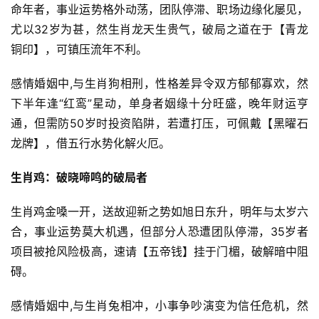
命年者，事业运势格外动荡，团队停滞、职场边缘化屡见，
尤以32岁为甚，然生肖龙天生贵气，破局之道在于【青龙
铜印】，可镇压流年不利。
感情婚姻中,与生肖狗相刑，性格差异令双方郁郁寡欢，然
下半年逢“红鸾”星动，单身者姻缘十分旺盛，晚年财运亨
通，但需防50岁时投资陷阱，若遭打压，可佩戴【黑曜石
龙牌】，借五行水势化解火厄。
生肖鸡：破晓啼鸣的破局者
生肖鸡金嗓一开，送故迎新之势如旭日东升，明年与太岁六
合，事业运势莫大机遇，但部分人恐遭团队停滞，35岁者
项目被抢风险极高，速请【五帝钱】挂于门楣，破解暗中阻
碍。
感情婚姻中,与生肖兔相冲，小事争吵演变为信任危机，然