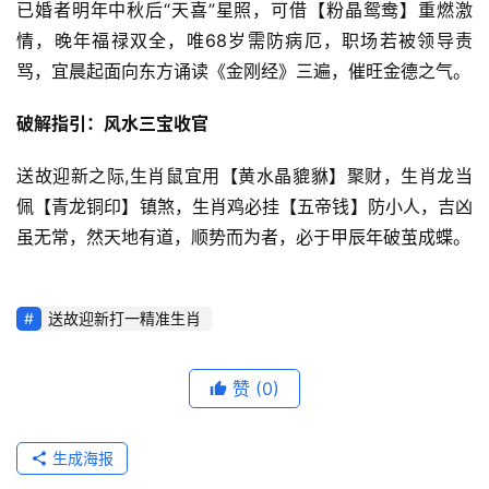
已婚者明年中秋后“天喜”星照，可借【粉晶鸳鸯】重燃激
情，晚年福禄双全，唯68岁需防病厄，职场若被领导责
骂，宜晨起面向东方诵读《金刚经》三遍，催旺金德之气。
破解指引：风水三宝收官
送故迎新之际,生肖鼠宜用【黄水晶貔貅】聚财，生肖龙当
佩【青龙铜印】镇煞，生肖鸡必挂【五帝钱】防小人，吉凶
虽无常，然天地有道，顺势而为者，必于甲辰年破茧成蝶。
送故迎新打一精准生肖
赞
(0)
生成海报