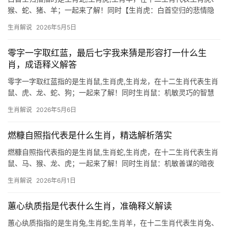
猴、蛇、猪、羊；一起来了解！同时【生肖虎：白首空归的悲情隐
喻】 “白首空归”一词，常指晚年壮志未酬，暗合生肖虎一生傲骨却
生肖解说
2026年5月5日
易陷孤勇的命运，2026年对属虎人极为关键，尤其是51岁后群体，
事业恐遭
零字一字取红蓝，最后七字我来猜是形容打一什么生
肖，成语释义解答
零字一字取红蓝指的是生肖鼠,生肖虎,生肖龙，在十二生肖代表生肖
鼠、虎、龙、蛇、狗；一起来了解！同时生肖鼠：机敏灵巧的智慧
化身 零字取红,一字取蓝，最后七字暗藏玄机——生肖鼠正是“灯下
生肖解说
2026年5月6日
黑里偷油吃”的妙喻，子时出生的生肖鼠天生带财，29岁前易遇贵人
提携，但需警惕
燃糠自照指代表是什么生肖，精选解析落实
燃糠自照指代表指的是生肖鼠,生肖蛇,生肖虎，在十二生肖代表生肖
鼠、马、猴、龙、虎；一起来了解！同时生肖鼠：机敏善谋的暗夜
行者 2026年对生肖鼠而言是吉凶交织之年，下半年易遇职场暗流，
生肖解说
2026年6月1日
项目遭人横插一脚，团队协作停滞不前，领导态度阴晴不定，需谨
防“破财不止”之
蕙心纨质指是代表什么生肖，准确释义解读
蕙心纨质指指的是生肖兔,生肖蛇,生肖羊，在十二生肖代表生肖兔、