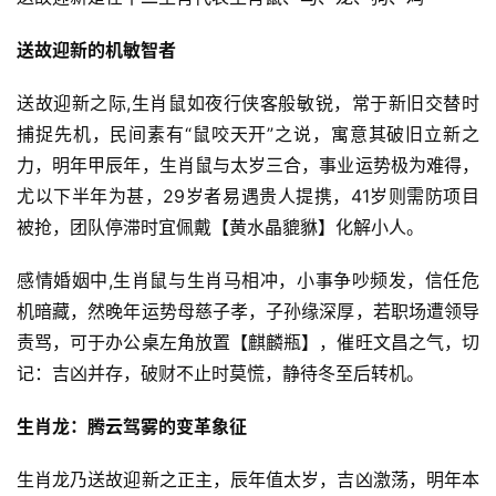
送故迎新的机敏智者
送故迎新之际,生肖鼠如夜行侠客般敏锐，常于新旧交替时
捕捉先机，民间素有“鼠咬天开”之说，寓意其破旧立新之
力，明年甲辰年，生肖鼠与太岁三合，事业运势极为难得，
尤以下半年为甚，29岁者易遇贵人提携，41岁则需防项目
被抢，团队停滞时宜佩戴【黄水晶貔貅】化解小人。
感情婚姻中,生肖鼠与生肖马相冲，小事争吵频发，信任危
机暗藏，然晚年运势母慈子孝，子孙缘深厚，若职场遭领导
责骂，可于办公桌左角放置【麒麟瓶】，催旺文昌之气，切
记：吉凶并存，破财不止时莫慌，静待冬至后转机。
生肖龙：腾云驾雾的变革象征
生肖龙乃送故迎新之正主，辰年值太岁，吉凶激荡，明年本