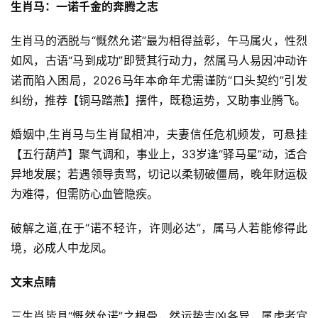
生肖马：一诺千金的奔腾之志
生肖马的洒脱与“慨然允诺”最为相得益彰，午马属火，性烈
如风，古语“马到成功”即赞其行动力，然属马人易因冲动许
诺而陷入困局，2026马年本命年尤需谨防“口头契约”引发
纠纷，推荐【铜马踏燕】摆件，既稳运势，又助事业腾飞。
婚姻中,生肖马与生肖鼠相冲，夫妻信任危机频发，可悬挂
【五行葫芦】聚气调和，事业上，33岁逢“驿马星”动，适合
异地发展；若遇领导责骂，切记以柔韧破僵局，晚年财运极
为难得，但需防心血管隐疾。
破解之道,在于“诺不轻许，许则必达”，属马人若能修得此
境，必成人中龙凤。
文末点睛
三生肖皆具“慨然允诺”之根骨，然运势吉凶各异，属虎者宜