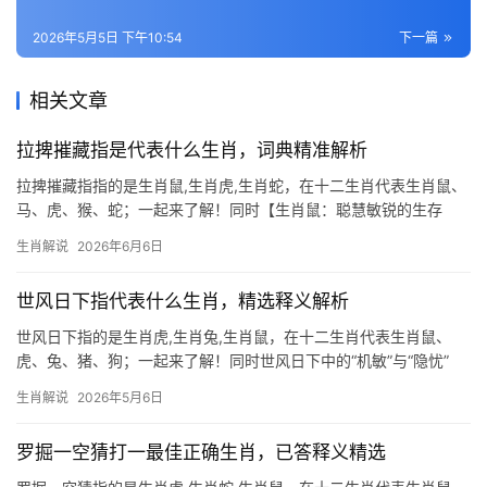
2026年5月5日 下午10:54
下一篇
相关文章
拉捭摧藏指是代表什么生肖，词典精准解析
拉捭摧藏指指的是生肖鼠,生肖虎,生肖蛇，在十二生肖代表生肖鼠、
马、虎、猴、蛇；一起来了解！同时【生肖鼠：聪慧敏锐的生存
家】 生肖鼠在十二生肖中位列首位，象征机敏与 adaptability，
生肖解说
2026年6月6日
2026年对属鼠人而言极为关键，尤其是下半年，事业上可能遭遇“项
世风日下指代表什么生肖，精选释义解析
世风日下指的是生肖虎,生肖兔,生肖鼠，在十二生肖代表生肖鼠、
虎、兔、猪、狗；一起来了解！同时世风日下中的“机敏”与“隐忧”
“世风日下”常被用来形容社会道德滑坡，而生肖鼠的机敏与适应力，
生肖解说
2026年5月6日
恰似乱流中的生存智者，鼠年出生者（尤其是29岁和41岁人群）天
生善
罗掘一空猜打一最佳正确生肖，已答释义精选