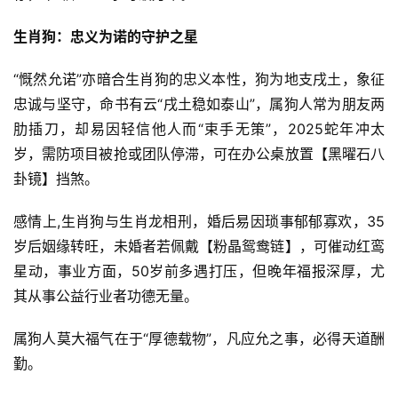
生肖狗：忠义为诺的守护之星
“慨然允诺”亦暗合生肖狗的忠义本性，狗为地支戌土，象征
忠诚与坚守，命书有云“戌土稳如泰山”，属狗人常为朋友两
肋插刀，却易因轻信他人而“束手无策”，2025蛇年冲太
岁，需防项目被抢或团队停滞，可在办公桌放置【黑曜石八
卦镜】挡煞。
感情上,生肖狗与生肖龙相刑，婚后易因琐事郁郁寡欢，35
岁后姻缘转旺，未婚者若佩戴【粉晶鸳鸯链】，可催动红鸾
星动，事业方面，50岁前多遇打压，但晚年福报深厚，尤
其从事公益行业者功德无量。
属狗人莫大福气在于“厚德载物”，凡应允之事，必得天道酬
勤。