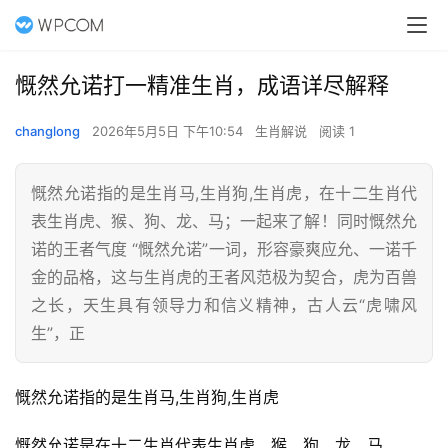
慨然允诺打一精准生肖，成语详尽解释
changlong
2026年5月5日 下午10:54
生肖解说
阅读 1
慨然允诺指的是生肖马,生肖狗,生肖虎，在十二生肖代
表生肖虎、猴、狗、龙、马；一起来了解！同时慨然允
诺的王者气度 “慨然允诺”一词，形容豪爽应允、一诺千
金的品格，这与生肖虎的王者风范极为契合，虎为百兽
之长，天生具有领导力和信义精神，古人云“虎啸风
生”，正
慨然允诺指的是生肖马,生肖狗,生肖虎
慨然允诺是在十二生肖代表生肖虎、猴、狗、龙、马