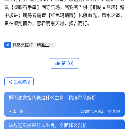
佩【虎眼石手串】固守气场；属狗者当供【铜制文昌塔】稳
中求进；属马者需置【红色玛瑙阵】化解血光，风水之道，
贵在顺势而为，愿君明察天时，择吉而行。
慨然允诺打一精准生肖
赞
(0)
生成海报
檀郎谢女指代表是什么生肖，精选释义解析
上一篇
2026年5月5日 下午10:54
送故迎新指是什么生肖，全面释义剖析