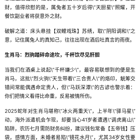
财，值得欣慰的是，属兔者五十岁后得\”天厨星\”照耀，开
餐饮副业者将获意外之财。
破解之道：床头悬挂【双鲤戏珠】苏绣，取\”阴阳调和\”之
意，记住属兔人的真知己，往往出现在酒后吐真言的雨夜。
生肖马：烈驹踏碎命途坎，千杯饮尽见肝胆
当我们在酒桌上说起\”千杯嫌少\”，最容易联想到的便是生
肖马，这批\”烈火驹\”天生带着\”三合贵人\”的烙印，觥筹交
错间常能偶遇命定贵人，但\”马跃深潭\”的古谚也警示着：
你们把情义看得比命重，反易被情所伤。
2025蛇年对生肖马堪称\”冰火两重天\”，上半年\”驿马星\”
动，海外派遣机会乍现，却要当心41岁者遭遇\”调虎离山\”
陷阱，农历七月需防财务纠纷，建议钱包常备【五帝钱】压
袋，感情方面，未婚者易陷\”镜花水月\”，尤其34岁女性要