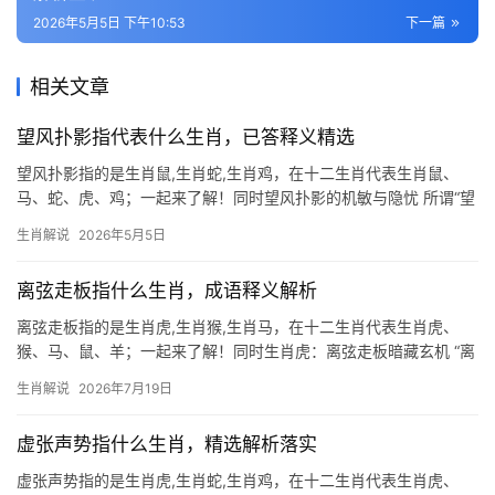
2026年5月5日 下午10:53
下一篇
相关文章
望风扑影指代表什么生肖，已答释义精选
望风扑影指的是生肖鼠,生肖蛇,生肖鸡，在十二生肖代表生肖鼠、
马、蛇、虎、鸡；一起来了解！同时望风扑影的机敏与隐忧 所谓“望
风扑影”，恰似生肖鼠的生存智慧——耳听六路、眼观八方，稍觉风
生肖解说
2026年5月5日
吹草动便迅速隐匿，这类人天生警觉，能嗅到危机，却也易因过度
敏感错失良机
离弦走板指什么生肖，成语释义解析
离弦走板指的是生肖虎,生肖猴,生肖马，在十二生肖代表生肖虎、
猴、马、鼠、羊；一起来了解！同时生肖虎：离弦走板暗藏玄机 “离
弦走板”本指箭离弦、板走音，比喻言行失控或偏离常理，若问此成
生肖解说
2026年7月19日
语暗指何生肖，生肖虎当属首位，虎性刚烈，行动如风，恰似离弦
之箭难以收回
虚张声势指什么生肖，精选解析落实
虚张声势指的是生肖虎,生肖蛇,生肖鸡，在十二生肖代表生肖虎、