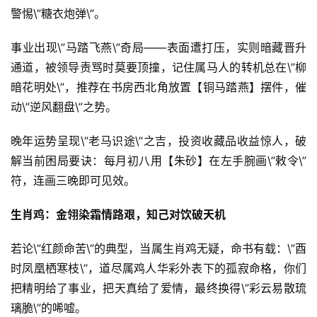
警惕\”糖衣炮弹\”。
事业出现\”马踏飞燕\”奇局——表面遭打压，实则暗藏晋升
通道，被领导责骂时莫要顶撞，记住属马人的转机总在\”柳
暗花明处\”，推荐在书房西北角放置【铜马踏燕】摆件，催
动\”逆风翻盘\”之势。
晚年运势呈现\”老马识途\”之吉，投资收藏品收益惊人，破
解当前困局要诀：每月初八用【朱砂】在左手腕画\”敕令\”
符，连画三晚即可见效。
生肖鸡：金翎染霜情路艰，知己对饮破天机
若论\”红颜命苦\”的典型，当属生肖鸡无疑，命书有载：\”酉
时凤凰栖寒枝\”，道尽属鸡人华彩外表下的孤寂命格，你们
把精明给了事业，把天真给了爱情，最终换得\”彩云易散琉
璃脆\”的唏嘘。