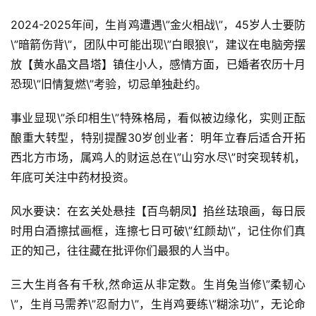
2024-2025年间，生肖鸡遭遇\”金火相战\”，45岁人士要防
\”暗箭伤背\”，团队中可能出现\”白眼狼\”，建议在电脑旁摆
放【黄水晶文昌塔】镇住小人，感情方面，已婚者农历十月
恐现\”旧情复燃\”考验，切忌单独赴约。
事业显现\”杀印相生\”特殊格局，看似被边缘化，实则正酝
酿重大转型，特别提醒30岁创业者：明年立春后适合开拓
西北方市场，属鸡人的财运总在\”山穷水尽\”时突现转机，
年底可关注中药材投资。
风水要诀：在玄关处悬挂【百鸟朝凤】掐丝珐琅画，每日辰
时用白酒擦拭画框，连擦七日可破\”红颜劫\”，记住你们真
正的知己，往往藏在批评你们最狠的人当中。
三大生肖各有千秋,然命运从非定数。生肖兔当修\”柔韧心
\”，生肖马需养\”忍耐力\”，生肖鸡要练\”糊涂功\”，无论命