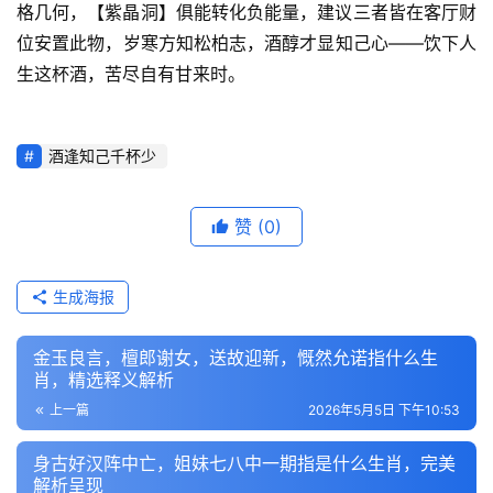
格几何，【紫晶洞】俱能转化负能量，建议三者皆在客厅财
位安置此物，岁寒方知松柏志，酒醇才显知己心——饮下人
生这杯酒，苦尽自有甘来时。
酒逢知己千杯少
赞
(0)
生成海报
金玉良言，檀郎谢女，送故迎新，慨然允诺指什么生
肖，精选释义解析
上一篇
2026年5月5日 下午10:53
身古好汉阵中亡，姐妹七八中一期指是什么生肖，完美
解析呈现