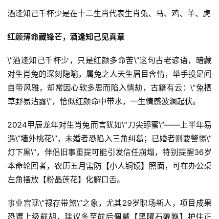
酒逢知己千杯少是在十二生肖代表生肖兔、马、鸡、羊、虎
红颜薄命藏锋芒，酒逢知己见真章
\”酒逢知己千杯少，只是红颜多命苦\”这句古老谚语，暗藏
对生肖兔的深刻隐喻，属兔之人天生眉目含情，举手投足间
自带风雅，却常因心软多思而陷入情劫，古籍有云：\”兔栖
草野易沾露\”，恰似红颜命中带水，一生情感波澜起伏。
2024甲辰龙年对生肖兔而言犹如\”刀尖舔蜜\”——上半年易
遇\”墙外桃花\”，未婚者恐陷入三角纠葛；已婚者则要警惕\”
灯下黑\”，伴侣旧事重提可能引发信任崩塌，特别提醒36岁
本命轮回者，农历五月需防【小人铜镜】照面，可在办公桌
左角摆放【粉晶莲花】化解口舌。
事业宫现\”禄存带煞\”之象，尤其29岁职场新人，项目成果
恐遭上级截胡，建议冬至前后佩戴【黑曜石貔貅】护住正