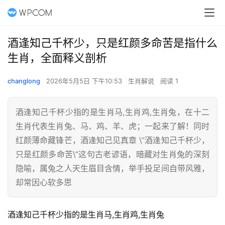
酒逢知己千杯少，只是红颜多命苦是指什么
生肖，全面释义剖析
changlong
2026年5月5日 下午10:53
生肖解说
阅读 1
酒逢知己千杯少指的是生肖马,生肖鸡,生肖兔，在十二
生肖代表生肖兔、马、鸡、羊、虎；一起来了解！同时
红颜薄命藏锋芒，酒逢知己见真章 \”酒逢知己千杯少，
只是红颜多命苦\”这句古老谚语，暗藏对生肖兔的深刻
隐喻，属兔之人天生眉目含情，举手投足间自带风雅，
却常因心软多思
酒逢知己千杯少指的是生肖马,生肖鸡,生肖兔