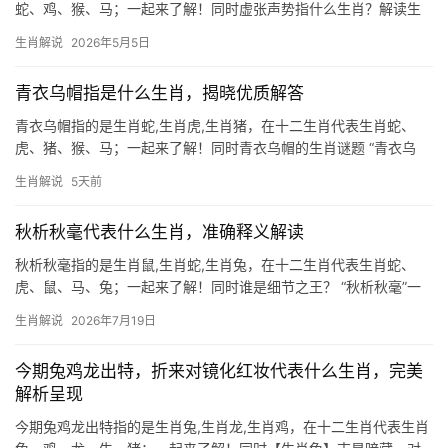
蛇、鸡、猴、马；一起来了解！同时虚张声势指什么生肖？解读生
肖成语的奥妙 所谓“虚张声势”，常指生肖虎，虎乃百兽之王，天生
生肖解说
2026年5月5日
威猛，但若底气不足，便会吼声震天以慑敌，恰如成语所喻，另有
一说关联生肖蛇
青衣乌帽指是什么生肖，揭晓优质解答
青衣乌帽指的是生肖蛇,生肖虎,生肖猪，在十二生肖代表生肖蛇、
虎、猪、猴、马；一起来了解！同时青衣乌帽的生肖谜题 “青衣乌
帽”一词，常出现在戏曲与古语中，实则暗藏生肖玄机，青衣象征
生肖解说
5天前
“青”色，而乌帽即黑帽，二者结合指向“青”与“黑”交融的动物——生
肖蛇，蛇
秋析秋毫代表什么生肖，准确释义解读
秋析秋毫指的是生肖鼠,生肖蛇,生肖兔，在十二生肖代表生肖蛇、
虎、鼠、马、兔；一起来了解！同时谁是细节之王？ “秋析秋毫”一
词，原指观察事物细致入微，如同在秋天分辨毫毛般精准，在生肖
生肖解说
2026年7月19日
文化中，这一特质与生肖蛇最为契合，蛇类天生敏感，行动前必先
探察周遭，恰如
今期兔鸡龙出特，折来对镜化红妆代表什么生肖，完美
解析呈现
今期兔鸡龙出特指的是生肖兔,生肖龙,生肖鸡，在十二生肖代表生肖