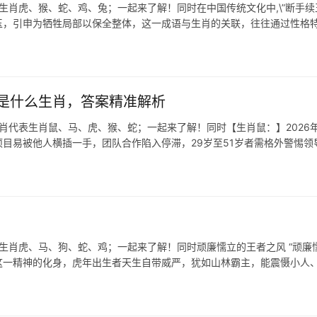
生肖虎、猴、蛇、鸡、兔；一起来了解！同时在中国传统文化中,\”断手续玉
玉，引申为牺牲局部以保全整体，这一成语与生肖的关联，往往通过性格
是什么生肖，答案精准解析
生肖代表生肖鼠、马、虎、猴、蛇；一起来了解！同时【生肖鼠：】2026
目易被他人横插一手，团队合作陷入停滞，29岁至51岁者需格外警惕领
生肖虎、马、狗、蛇、鸡；一起来了解！同时顽廉懦立的王者之风 “顽廉懦
这一精神的化身，虎年出生者天生自带威严，犹如山林霸主，能震慑小人