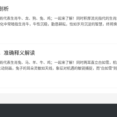
剖析
生肖代表生肖牛、龙、狗、兔、鸡；一起来了解！同时积厚流光指代的生肖
文化中常暗指生肖牛，牛性沉稳，勤恳耕耘，恰如岁月沉淀的智慧，终将
，准确释义解读
生肖代表生肖兔、马、羊、牛、鸡；一起来了解！同时两耳直立白如雪，机
生动刻画，兔子的耳朵灵敏如天线，象征对机遇的敏锐捕捉，而“白如雪”