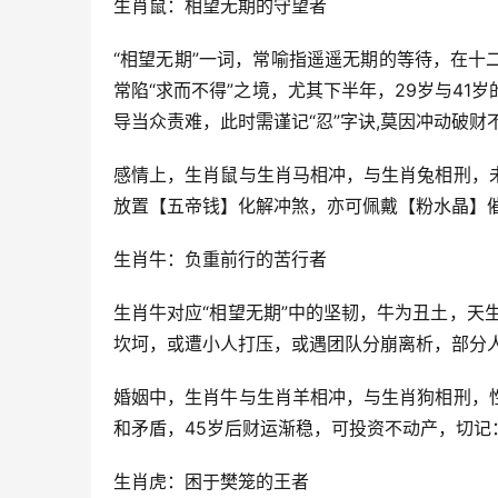
生肖鼠：相望无期的守望者
“相望无期”一词，常喻指遥遥无期的等待，在
常陷“求而不得”之境，尤其下半年，29岁与4
导当众责难，此时需谨记“忍”字诀,莫因冲动破财
感情上，生肖鼠与生肖马相冲，与生肖兔相刑，
放置【五帝钱】化解冲煞，亦可佩戴【粉水晶】
生肖牛：负重前行的苦行者
生肖牛对应“相望无期”中的坚韧，牛为丑土，天
坎坷，或遭小人打压，或遇团队分崩离析，部分
婚姻中，生肖牛与生肖羊相冲，与生肖狗相刑，
和矛盾，45岁后财运渐稳，可投资不动产，切记
生肖虎：困于樊笼的王者