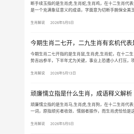
断手续玉指的是生肖虎,生肖蛇,生肖鸡，在十二生肖代表
是一个充满象征意义的成语，字面意为切断手腕保全美
和命运隐喻来体
生肖解说
2026年5月5日
今期生肖二七开，二九生肖有玄机代表
今期生肖二七开指的是生肖鼠,生肖虎,生肖蛇，在十二
势吉凶参半，下半年尤为关键，事业上恐遭小人打压，项
难，感情方面，与
生肖解说
2026年5月13日
顽廉懦立指是什么生肖，成语释义解析
顽廉懦立指的是生肖马,生肖虎,生肖狗，在十二生肖代表
一词，原指顽劣者收敛、懦弱者振作，而生肖虎恰恰是
舞弱者，20
生肖解说
2026年5月5日