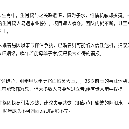
十二生肖中，生肖鼠与之关联最深，鼠为子水，性情机敏却多疑，
1岁的生肖鼠人易遇事业停滞，项目遭人横夺，团队内耗不断，甚至
不止。
未婚者易因琐事与伴侣争执，已婚者则可能陷入信任危机，建议
催旺姻缘，晚年若能母慈子孝,便是极为难得的福报。
生劳碌命，明年甲辰年更将面临莫大压力，35岁前后的事业运势
人可能郁郁寡欢，但大多数人只要熬过立春,便有贵人暗中提携。
性格固执易引发冷战，建议夫妻共饮【铜葫芦】盛装的阴阳水，
：晚年床头不可朝西,否则家宅不宁。