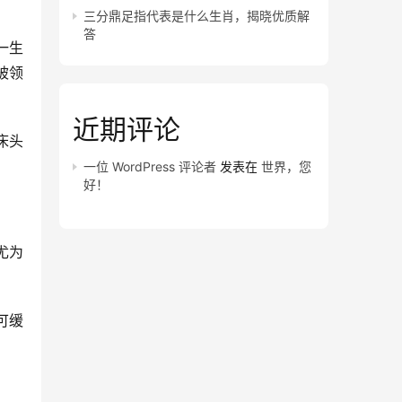
三分鼎足指代表是什么生肖，揭晓优质解
答
一生
被领
近期评论
床头
一位 WordPress 评论者
发表在
世界，您
好！
尤为
可缓