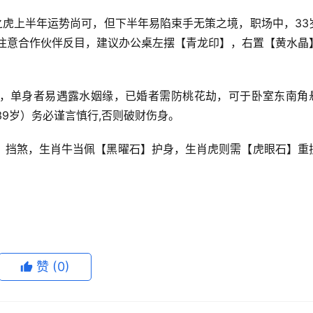
之虎上半年运势尚可，但下半年易陷束手无策之境，职场中，33
要注意合作伙伴反目，建议办公桌左摆【青龙印】，右置【黄水晶
，单身者易遇露水姻缘，已婚者需防桃花劫，可于卧室东南角
39岁）务必谨言慎行,否则破财伤身。
】挡煞，生肖牛当佩【黑曜石】护身，生肖虎则需【虎眼石】重
赞
(0)