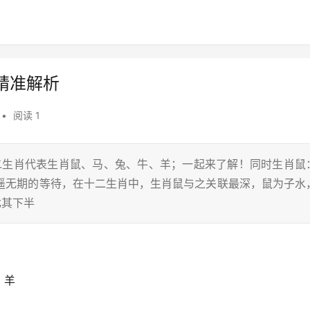
精准解析
•
阅读 1
十二生肖代表生肖鼠、马、兔、牛、羊；一起来了解！同时生肖鼠
遥遥无期的等待，在十二生肖中，生肖鼠与之关联最深，鼠为子水
尤其下半
、羊