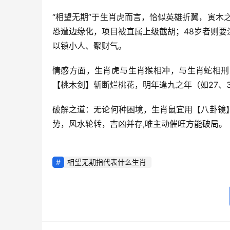
“相望无期”于生肖虎而言，恰似英雄折翼，寅木
恐遭边缘化，项目被直属上级截胡；48岁者则
以镇小人、聚财气。
情感方面，生肖虎与生肖猴相冲，与生肖蛇相刑
【桃木剑】斩断烂桃花，明年逢九之年（如27、
破解之道：无论何种困境，生肖鼠宜用【八卦镜
势，风水轮转，吉凶并存,唯主动催旺方能破局。
相望无期指代表什么生肖