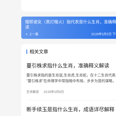
檀郎谢女（黑灯瞎火）指代表是什么生肖，准确
读
上一篇
2026年5月5日 下
相关文章
蔓引株求指什么生肖，准确释义解读
蔓引株求指的是生肖鼠,生肖虎,生肖蛇，在十二生肖代
“蔓引株求”在命理学中常指暗中布局、步步为营的谋略
般迂回缠绕，终
生肖解说
2026年5月6日
断手续玉是指什么生肖，成语详尽解释